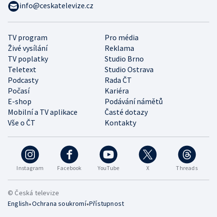
info@ceskatelevize.cz
TV program
Pro média
Živé vysílání
Reklama
TV poplatky
Studio Brno
Teletext
Studio Ostrava
Podcasty
Rada ČT
Počasí
Kariéra
E-shop
Podávání námětů
Mobilní a TV aplikace
Časté dotazy
Vše o ČT
Kontakty
Instagram
Facebook
YouTube
X
Threads
© Česká televize
•
•
English
Ochrana soukromí
Přístupnost