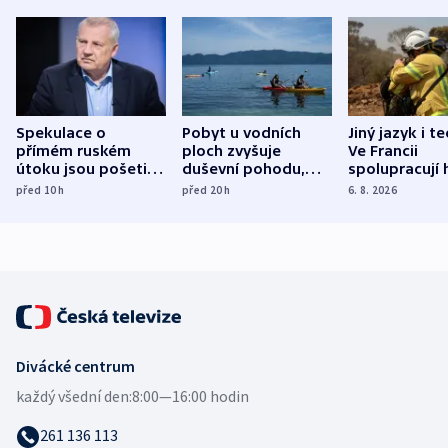
Spekulace o
Pobyt u vodních
Jiný jazyk i t
přímém ruském
ploch zvyšuje
Ve Francii
útoku jsou pošetilé,
duševní pohodu,
spolupracují h
míní estonský
ukázala
různých zemí
před 10
h
před 20
h
6. 8. 2026
bezpečnostní
mezinárodní studie
expert
Divácké centrum
každý všední den:
8:00—16:00 hodin
261 136 113