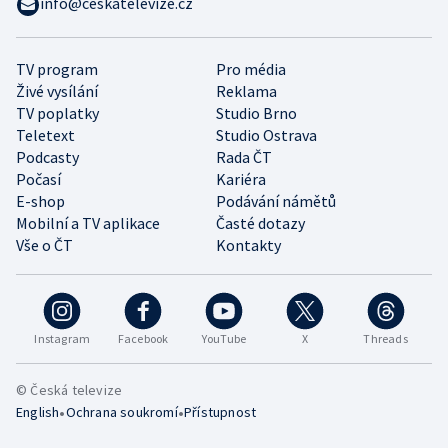
info@ceskatelevize.cz
TV program
Pro média
Živé vysílání
Reklama
TV poplatky
Studio Brno
Teletext
Studio Ostrava
Podcasty
Rada ČT
Počasí
Kariéra
E-shop
Podávání námětů
Mobilní a TV aplikace
Časté dotazy
Vše o ČT
Kontakty
Instagram
Facebook
YouTube
X
Threads
© Česká televize
•
•
English
Ochrana soukromí
Přístupnost