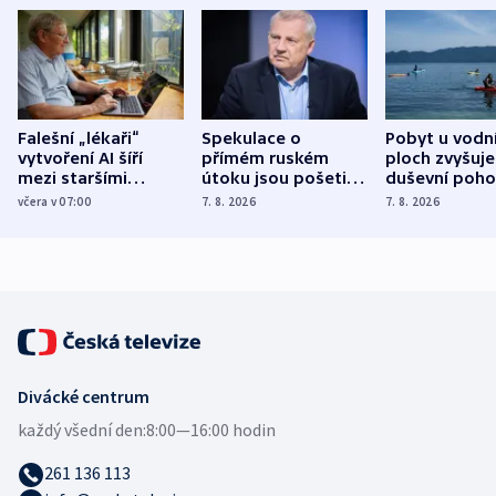
Falešní „lékaři“
Spekulace o
Pobyt u vodn
vytvoření AI šíří
přímém ruském
ploch zvyšuje
mezi staršími
útoku jsou pošetilé,
duševní poho
Poláky nebezpečné
míní estonský
ukázala
včera v 07:00
7. 8. 2026
7. 8. 2026
zdravotní rady
bezpečnostní
mezinárodní 
expert
Divácké centrum
každý všední den:
8:00—16:00 hodin
261 136 113