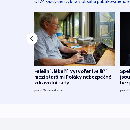
ČT24 každý den vybírá z obsahu publikovaného e
Falešní „lékaři“ vytvoření AI šíří
Spe
mezi staršími Poláky nebezpečné
jsou
zdravotní rady
bez
před 45
minutami
před 