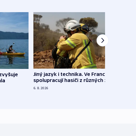
Jiný jazyk i technika. Ve Francii
zvyšuje
„Musí
spolupracují hasiči z různých zemí
la
polit
demo
6. 8. 2026
5. 8. 20