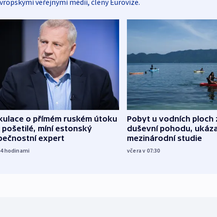
vropskými veřejnými médii, členy Eurovize.
kulace o přímém ruském útoku
Pobyt u vodních ploch 
 pošetilé, míní estonský
duševní pohodu, ukáza
pečnostní expert
mezinárodní studie
14
hodinami
včera v 07:30