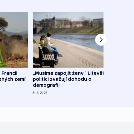
 Francii
„Musíme zapojit ženy.“ Litevští
Na Uk
ůzných zemí
politici zvažují dohodu o
občan
demografii
na s
5. 8. 2026
5. 8. 20