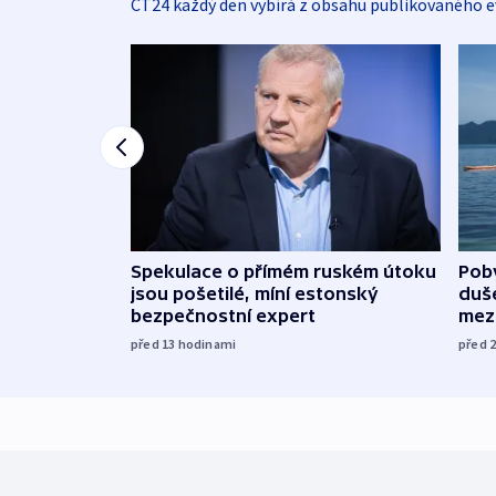
ČT24 každý den vybírá z obsahu publikovaného e
Spekulace o přímém ruském útoku
Poby
jsou pošetilé, míní estonský
duš
bezpečnostní expert
mez
před 13
hodinami
před 