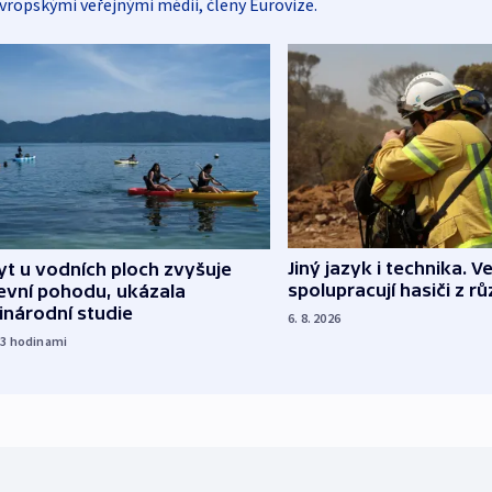
vropskými veřejnými médii, členy Eurovize.
Jiný jazyk i technika. Ve
t u vodních ploch zvyšuje
spolupracují hasiči z r
evní pohodu, ukázala
inárodní studie
6. 8. 2026
23
hodinami