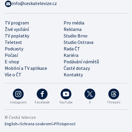
info@ceskatelevize.cz
TV program
Pro média
Živé vysílání
Reklama
TV poplatky
Studio Brno
Teletext
Studio Ostrava
Podcasty
Rada ČT
Počasí
Kariéra
E-shop
Podávání námětů
Mobilní a TV aplikace
Časté dotazy
Vše o ČT
Kontakty
Instagram
Facebook
YouTube
X
Threads
© Česká televize
•
•
English
Ochrana soukromí
Přístupnost