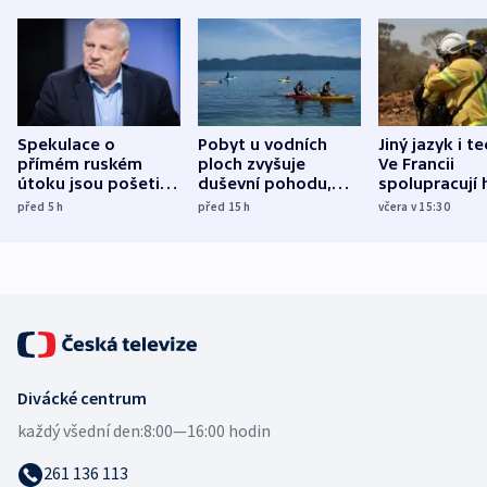
Spekulace o
Pobyt u vodních
Jiný jazyk i t
přímém ruském
ploch zvyšuje
Ve Francii
útoku jsou pošetilé,
duševní pohodu,
spolupracují h
míní estonský
ukázala
různých zemí
před 5
h
před 15
h
včera v 15:30
bezpečnostní
mezinárodní studie
expert
Divácké centrum
každý všední den:
8:00—16:00 hodin
261 136 113