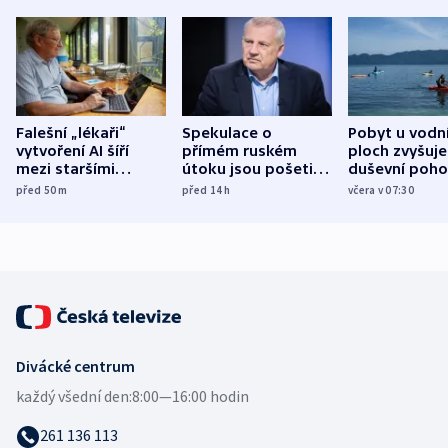
Falešní „lékaři“
Spekulace o
Pobyt u vodn
vytvoření AI šíří
přímém ruském
ploch zvyšuje
mezi staršími
útoku jsou pošetilé,
duševní poho
Poláky nebezpečné
míní estonský
ukázala
před 50
m
před 14
h
včera v 07:30
zdravotní rady
bezpečnostní
mezinárodní 
expert
Divácké centrum
každý všední den:
8:00—16:00 hodin
261 136 113