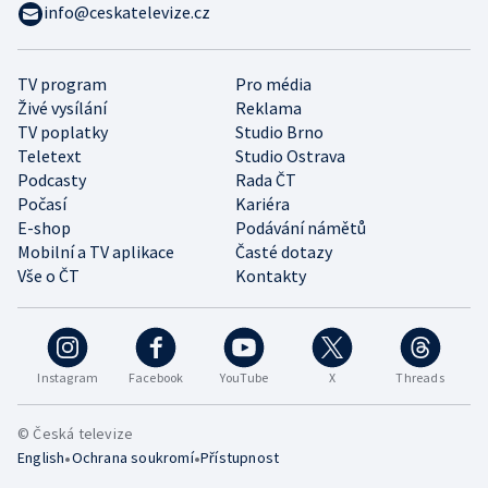
info@ceskatelevize.cz
TV program
Pro média
Živé vysílání
Reklama
TV poplatky
Studio Brno
Teletext
Studio Ostrava
Podcasty
Rada ČT
Počasí
Kariéra
E-shop
Podávání námětů
Mobilní a TV aplikace
Časté dotazy
Vše o ČT
Kontakty
Instagram
Facebook
YouTube
X
Threads
© Česká televize
•
•
English
Ochrana soukromí
Přístupnost