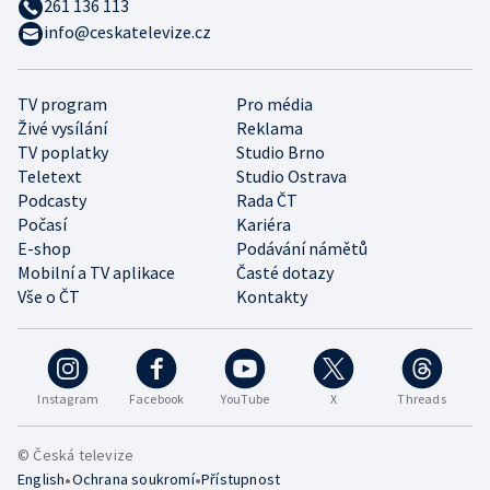
261 136 113
info@ceskatelevize.cz
TV program
Pro média
Živé vysílání
Reklama
TV poplatky
Studio Brno
Teletext
Studio Ostrava
Podcasty
Rada ČT
Počasí
Kariéra
E-shop
Podávání námětů
Mobilní a TV aplikace
Časté dotazy
Vše o ČT
Kontakty
Instagram
Facebook
YouTube
X
Threads
© Česká televize
•
•
English
Ochrana soukromí
Přístupnost