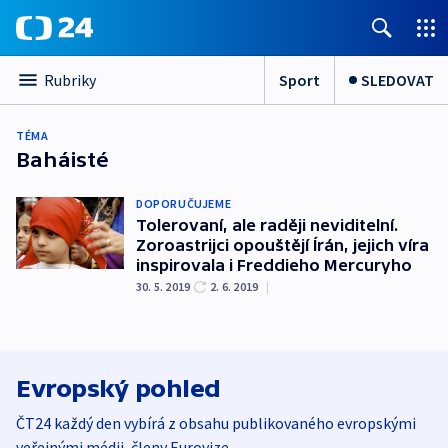
Sport
SLEDOVAT
Rubriky
TÉMA
Baháisté
DOPORUČUJEME
Tolerovaní, ale raději neviditelní.
Zoroastrijci opouštějí Írán, jejich víra
inspirovala i Freddieho Mercuryho
30. 5. 2019
2. 6. 2019
|
Evropský pohled
ČT24 každý den vybírá z obsahu publikovaného evropskými
veřejnými médii, členy Eurovize.