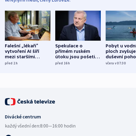
Falešní „lékaři“
Spekulace o
Pobyt u vodn
vytvoření AI šíří
přímém ruském
ploch zvyšuje
mezi staršími
útoku jsou pošetilé,
duševní poho
Poláky nebezpečné
míní estonský
ukázala
před 2
h
před 16
h
včera v 07:30
zdravotní rady
bezpečnostní
mezinárodní 
expert
Divácké centrum
každý všední den:
8:00—16:00 hodin