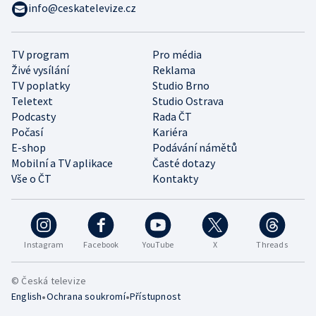
info@ceskatelevize.cz
TV program
Pro média
Živé vysílání
Reklama
TV poplatky
Studio Brno
Teletext
Studio Ostrava
Podcasty
Rada ČT
Počasí
Kariéra
E-shop
Podávání námětů
Mobilní a TV aplikace
Časté dotazy
Vše o ČT
Kontakty
Instagram
Facebook
YouTube
X
Threads
© Česká televize
•
•
English
Ochrana soukromí
Přístupnost