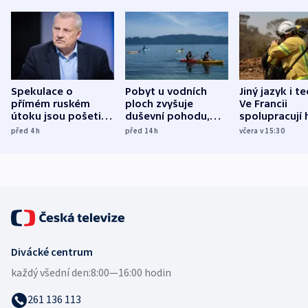
Spekulace o
Pobyt u vodních
Jiný jazyk i t
přímém ruském
ploch zvyšuje
Ve Francii
útoku jsou pošetilé,
duševní pohodu,
spolupracují h
míní estonský
ukázala
různých zemí
před 4
h
před 14
h
včera v 15:30
bezpečnostní
mezinárodní studie
expert
Divácké centrum
každý všední den:
8:00—16:00 hodin
261 136 113