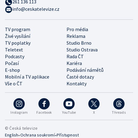
261 136 113
info@ceskatelevize.cz
TV program
Pro média
Živé vysílání
Reklama
TV poplatky
Studio Brno
Teletext
Studio Ostrava
Podcasty
Rada ČT
Počasí
Kariéra
E-shop
Podávání námětů
Mobilní a TV aplikace
Časté dotazy
Vše o ČT
Kontakty
Instagram
Facebook
YouTube
X
Threads
© Česká televize
•
•
English
Ochrana soukromí
Přístupnost