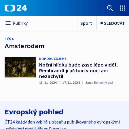
Sport
SLEDOVAT
Rubriky
TÉMA
Amsterodam
DOPORUČUJEME
Noční hlídku bude zase lépe vidět,
Rembrandt ji přitom v noci ani
nezachytil
13. 11. 2024
17. 11. 2024
|
Jana Benediktová
Evropský pohled
ČT24 každý den vybírá z obsahu publikovaného evropskými
veřejnými médii, členy Eurovize.