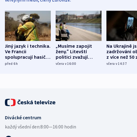
Jiný jazyk i technika.
„Musíme zapojit
Na Ukrajině j
Ve Francii
ženy.“ Litevští
zadržováni o
spolupracují hasiči z
politici zvažují
z více než 50 
různých zemí
dohodu o
Bojovali na s
před 6
h
včera v 16:00
včera v 14:37
demografii
Ruska
Divácké centrum
každý všední den:
8:00—16:00 hodin