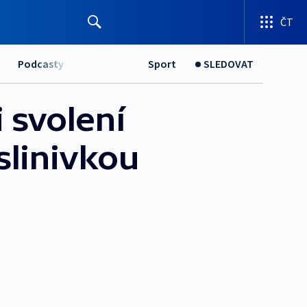
ČT
Podcasty
Sport
SLEDOVAT
i svolení
slinivkou