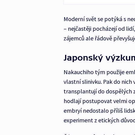
Moderní svět se potýká s n
– nejčastěji pocházejí od lid
zájemců ale řádově převyšuj
Japonský výzkum
Nakauchiho tým použije embr
vlastní slinivku. Pak do nic
transplantují do dospělých zv
hodlají postupovat velmi op
embryí nedostalo příliš lid
experiment z etických důvo