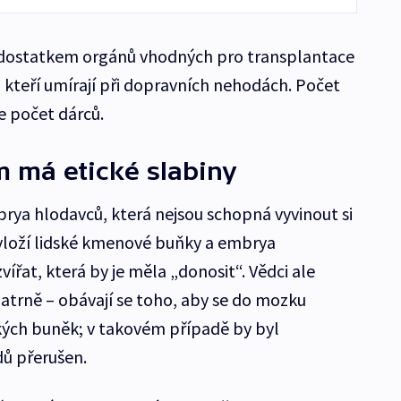
edostatkem orgánů vhodných pro transplantace
í, kteří umírají při dopravních nehodách. Počet
e počet dárců.
 má etické slabiny
ya hlodavců, která nejsou schopná vyvinout si
h vloží lidské kmenové buňky a embrya
ířat, která by je měla „donosit“. Vědci ale
atrně – obávají se toho, aby se do mozku
ských buněk; v takovém případě by byl
dů přerušen.