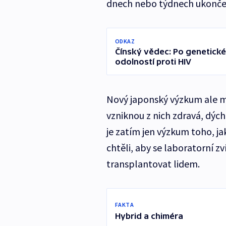
dnech nebo týdnech ukonče
ODKAZ
Čínský vědec: Po genetické
odolností proti HIV
Nový japonský výzkum ale mí
vzniknou z nich zdravá, dých
je zatím jen výzkum toho, ja
chtěli, aby se laboratorní z
transplantovat lidem.
FAKTA
Hybrid a chiméra