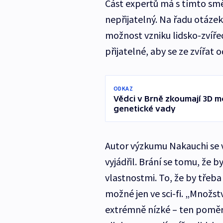
Část expertů má s tímto sm
nepřijatelný. Na řadu otázek 
možnost vzniku lidsko-zvířec
přijatelné, aby se ze zvířat 
ODKAZ
Vědci v Brně zkoumají 3D 
genetické vady
Autor výzkumu Nakauchi se v
vyjádřil. Brání se tomu, že b
vlastnostmi. To, že by třeba
možné jen ve sci-fi. „Množstv
extrémně nízké – ten poměr 