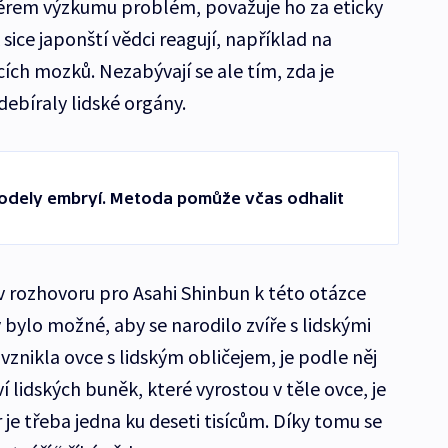
ěrem výzkumu problém, považuje ho za eticky
sice japonští vědci reagují, například na
ích mozků. Nezabývají se ale tím, zda je
odebíraly lidské orgány.
modely embryí. Metoda pomůže včas odhalit
 rozhovoru pro Asahi Shinbun k této otázce
y bylo možné, aby se narodilo zvíře s lidskými
 vznikla ovce s lidským obličejem, je podle něj
í lidských buněk, které vyrostou v těle ovce, je
je třeba jedna ku deseti tisícům. Díky tomu se