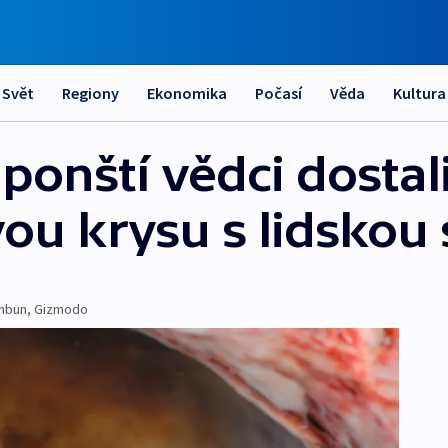
Svět
Regiony
Ekonomika
Počasí
Věda
Kultura
aponští vědci dostal
ou krysu s lidskou 
inbun
,
Gizmodo