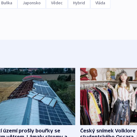
Buňka
Japonsko
Vědec
Hybrid
Vláda
í území prošly bouřky se
Český snímek Volklore
ým větrem. Lámaly stromy a
studentského Oscara, 