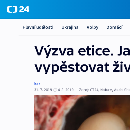
Hlavní události
Ukrajina
Volby
Domácí
Výzva etice. J
vypěstovat živ
kar
31. 7. 2019
4. 8. 2019
|
Zdroj:
ČT24
,
Nature
,
Asahi Sh