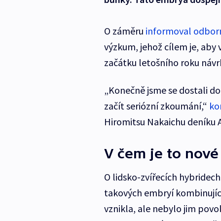
O záměru
informoval odbor
výzkum, jehož cílem je, aby v
začátku letošního roku návr
„Konečně jsme se dostali do
začít seriózní zkoumání,“
ko
Hiromitsu Nakaichu deníku 
V čem je to nové
O lidsko-zvířecích hybridech
takových embryí kombinujícíc
vznikla, ale nebylo jim povo