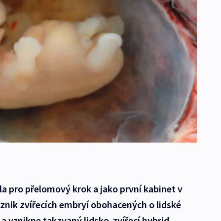
a pro přelomový krok a jako první kabinet v
vznik zvířecích embryí obohacených o lidské
a vznikne takzvaný lidsko-zvířecí hybrid.