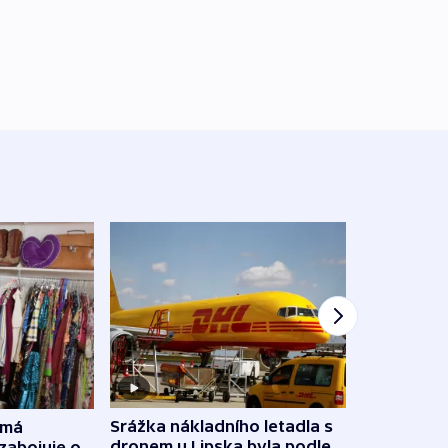
Srážka nákladního letadla s
 má
VIDEO
dronem u Lipska byla podle
zabojuje o
patn