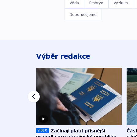
Věda
Embryo
Výzkum
Doporučujeme
Výběr redakce
Začínají platit přísnější
Část
VIDEO
pravidla pro ukrajinské uprchlíky
siln