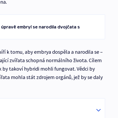
na.
 úpravě embryí se narodila dvojčata s
ří k tomu, aby embrya dospěla a narodila se –
ající zvířata schopná normálního života. Cílem
k by takoví hybridi mohli fungovat. Vědci by
vířata mohla stát zdrojem orgánů, jež by se daly