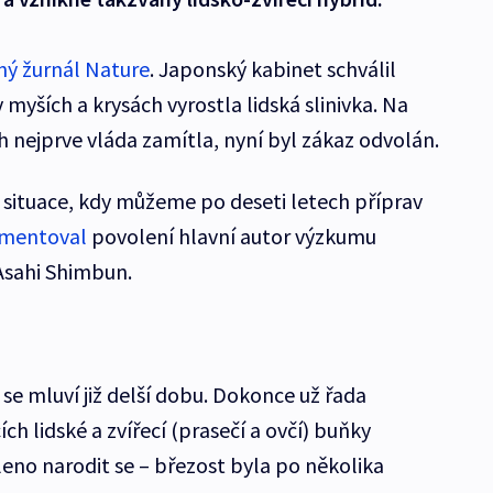
ný žurnál Nature
. Japonský kabinet schválil
 myších a krysách vyrostla lidská slinivka. Na
h nejprve vláda zamítla, nyní byl zákaz odvolán.
 situace, kdy můžeme po deseti letech příprav
mentoval
povolení hlavní autor výzkumu
Asahi Shimbun.
 se mluví již delší dobu. Dokonce už řada
h lidské a zvířecí (prasečí a ovčí) buňky
leno narodit se – březost byla po několika