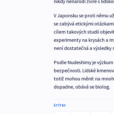
nikdy nenarodí zvíře s lidskou
V Japonsku se proti němu už 
se zabývá etickými otázkami
cílem takových studií objevit
experimenty na krysách a my
není dostatečná a výsledky
Podle Nudeshimy je výzkum p
bezpečnosti. Lidské kmenové
totiž mohou měnit na mnoho 
dopadne, obává se biolog.
ŠTÍTKY