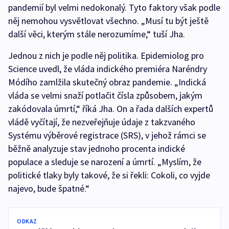
pandemií byl velmi nedokonalý. Tyto faktory však podle
něj nemohou vysvětlovat všechno. „Musí tu být ještě
další věci, kterým stále nerozumíme,“ tuší Jha.
Jednou z nich je podle něj politika. Epidemiolog pro
Science uvedl, že vláda indického premiéra Naréndry
Módího zamlžila skutečný obraz pandemie. „Indická
vláda se velmi snaží potlačit čísla způsobem, jakým
zakódovala úmrtí,“ říká Jha. On a řada dalších expertů
vládě vyčítají, že nezveřejňuje údaje z takzvaného
Systému výběrové registrace (SRS), v jehož rámci se
běžně analyzuje stav jednoho procenta indické
populace a sleduje se narození a úmrtí. „Myslím, že
politické tlaky byly takové, že si řekli: Cokoli, co vyjde
najevo, bude špatné.“
ODKAZ