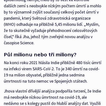
dalších zemí s neobvykle nízkým počtem úmrtí a mohlo
by to významně zvýšit současný celkový počet úmrtí v
pandemii, který Světová zdravotnická organizace
(WHO) odhaduje na přibližně 5,45 milionu lidí. „Myslím,
že to skutečně vyžaduje přehodnocení celosvětových
čísel,“ říká Jha, jehož tým zveřejnil novou analýzu v
časopise Science.
Půl milionu nebo tři miliony?
Na konci roku 2021 hlásila Indie přibližně 480 tisíc úmrtí
na infekci virem SARS-CoV-2. To je 340 úmrtí na covid-
19 na milion obyvatel, přibližně jedna sedmina
úmrtnosti na tuto nemoc ve Spojených státech.
Jhova vlastní dřívější analýza podpořila tvrzení, že Indie
má neobvykle nízkou úmrtnost na covid-19, ale
nedávno se s kolegy pustil do hlubší analýzy dat. Využili