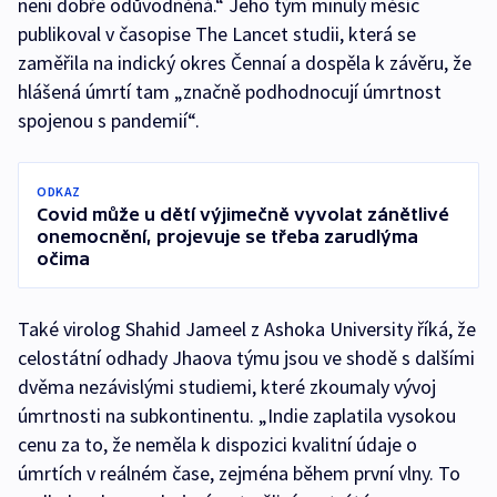
není dobře odůvodněná.“ Jeho tým minulý měsíc
publikoval v časopise The Lancet studii, která se
zaměřila na indický okres Čennaí a dospěla k závěru, že
hlášená úmrtí tam „značně podhodnocují úmrtnost
spojenou s pandemií“.
ODKAZ
Covid může u dětí výjimečně vyvolat zánětlivé
onemocnění, projevuje se třeba zarudlýma
očima
Také virolog Shahid Jameel z Ashoka University říká, že
celostátní odhady Jhaova týmu jsou ve shodě s dalšími
dvěma nezávislými studiemi, které zkoumaly vývoj
úmrtnosti na subkontinentu. „Indie zaplatila vysokou
cenu za to, že neměla k dispozici kvalitní údaje o
úmrtích v reálném čase, zejména během první vlny. To