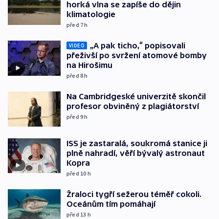
horká vlna se zapíše do dějin
klimatologie
před 7
h
„A pak ticho,“ popisovali
VIDEO
přeživší po svržení atomové bomby
na Hirošimu
před 8
h
Na Cambridgeské univerzitě skončil
profesor obviněný z plagiátorství
před 9
h
ISS je zastaralá, soukromá stanice ji
plně nahradí, věří bývalý astronaut
Kopra
před 10
h
Žraloci tygří sežerou téměř cokoli.
Oceánům tím pomáhají
před 13
h