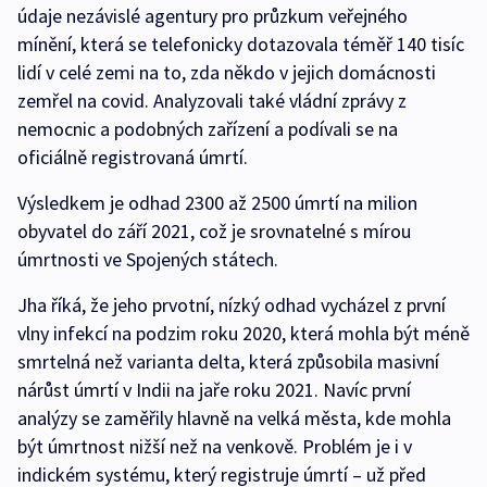
údaje nezávislé agentury pro průzkum veřejného
mínění, která se telefonicky dotazovala téměř 140 tisíc
lidí v celé zemi na to, zda někdo v jejich domácnosti
zemřel na covid. Analyzovali také vládní zprávy z
nemocnic a podobných zařízení a podívali se na
oficiálně registrovaná úmrtí.
Výsledkem je odhad 2300 až 2500 úmrtí na milion
obyvatel do září 2021, což je srovnatelné s mírou
úmrtnosti ve Spojených státech.
Jha říká, že jeho prvotní, nízký odhad vycházel z první
vlny infekcí na podzim roku 2020, která mohla být méně
smrtelná než varianta delta, která způsobila masivní
nárůst úmrtí v Indii na jaře roku 2021. Navíc první
analýzy se zaměřily hlavně na velká města, kde mohla
být úmrtnost nižší než na venkově. Problém je i v
indickém systému, který registruje úmrtí –⁠ už před