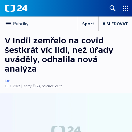
Sport
SLEDOVAT
Rubriky
V Indii zemřelo na covid
šestkrát víc lidí, než úřady
uváděly, odhalila nová
analýza
kar
10. 1. 2022
|
Zdroj:
ČT24
,
Science
,
eLife