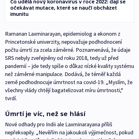
Co udělá nový koronavirus v roce 2022: dají se
očekávat mutace, které se naučí obcházet
imunitu
Ramanan Laxminarayan, epidemiolog a ekonom z
Princetonské univerzity, nepovažuje podhodnocení
počtu úmrtí za zcela záměrné. Poznamenává, že údaje
SRS nebyly zveřejněny od roku 2018, tedy už před
pandemií –⁠ jde tedy spíše o důkaz nízké kvality systému
než záměrné manipulace. Dodává, že téměř každá
země podhodnocuje úmrtnost na covid-19. „Myslím, že
všechny vlády chtějí bagatelizovat míru úmrtnosti,“
tvrdí.
Úmrtí je víc, než se hlásí
Nové odhady pro Indii ale Laxminarayana příliš
nepřekvapily. „Nevěřím na jakoukoli výjimečnost, pokud