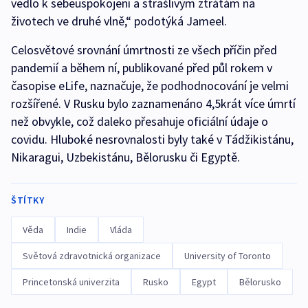
vedlo k sebeuspokojení a strašlivým ztrátám na
životech ve druhé vlně,“ podotýká Jameel.
Celosvětové srovnání úmrtnosti ze všech příčin před
pandemií a během ní, publikované před půl rokem v
časopise eLife, naznačuje, že podhodnocování je velmi
rozšířené. V Rusku bylo zaznamenáno 4,5krát více úmrtí
než obvykle, což daleko přesahuje oficiální údaje o
covidu. Hluboké nesrovnalosti byly také v Tádžikistánu,
Nikaragui, Uzbekistánu, Bělorusku či Egyptě.
ŠTÍTKY
Věda
Indie
Vláda
Světová zdravotnická organizace
University of Toronto
Princetonská univerzita
Rusko
Egypt
Bělorusko