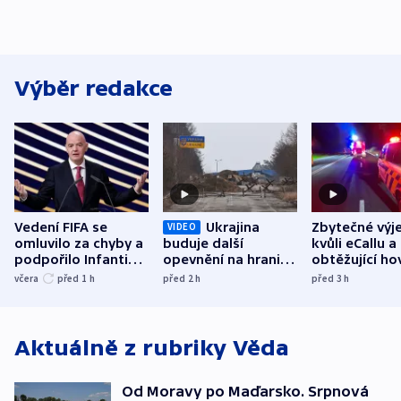
Výběr redakce
Vedení FIFA se
Ukrajina
Zbytečné výj
VIDEO
omluvilo za chyby a
buduje další
kvůli eCallu a
podpořilo Infantina.
opevnění na hranici
obtěžující ho
UEFA trvá na
s Běloruskem
zdržují záchr
včera
před 1
h
před 2
h
před 3
h
bojkotu
Aktuálně z rubriky
Věda
Od Moravy po Maďarsko. Srpnová