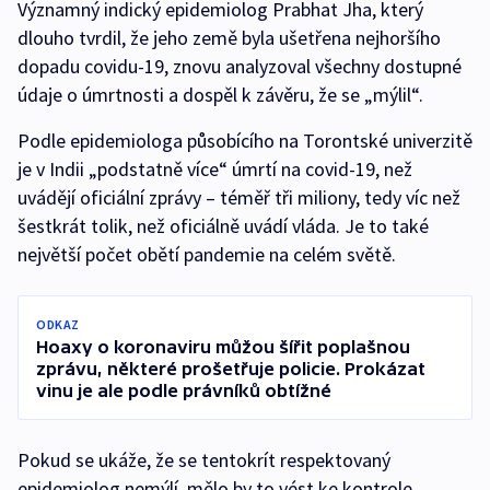
Významný indický epidemiolog Prabhat Jha, který
dlouho tvrdil, že jeho země byla ušetřena nejhoršího
dopadu covidu-19, znovu analyzoval všechny dostupné
údaje o úmrtnosti a dospěl k závěru, že se „mýlil“.
Podle epidemiologa působícího na Torontské univerzitě
je v Indii „podstatně více“ úmrtí na covid-19, než
uvádějí oficiální zprávy –⁠ téměř tři miliony, tedy víc než
šestkrát tolik, než oficiálně uvádí vláda. Je to také
největší počet obětí pandemie na celém světě.
ODKAZ
Hoaxy o koronaviru můžou šířit poplašnou
zprávu, některé prošetřuje policie. Prokázat
vinu je ale podle právníků obtížné
Pokud se ukáže, že se tentokrít respektovaný
epidemiolog nemýlí, mělo by to vést ke kontrole