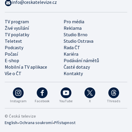
info@ceskatelevize.cz
TV program
Pro média
Živé vysílání
Reklama
TV poplatky
Studio Brno
Teletext
Studio Ostrava
Podcasty
Rada ČT
Počasí
Kariéra
E-shop
Podávání námětů
Mobilní a TV aplikace
Časté dotazy
Vše o ČT
Kontakty
Instagram
Facebook
YouTube
X
Threads
© Česká televize
•
•
English
Ochrana soukromí
Přístupnost