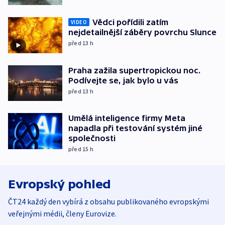
Vědci pořídili zatím
VIDEO
nejdetailnější záběry povrchu Slunce
před 13
h
Praha zažila supertropickou noc.
Podívejte se, jak bylo u vás
před 13
h
Umělá inteligence firmy Meta
napadla při testování systém jiné
společnosti
před 15
h
Evropský pohled
ČT24 každý den vybírá z obsahu publikovaného evropskými
veřejnými médii, členy Eurovize.