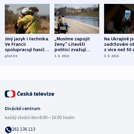
Jiný jazyk i technika.
„Musíme zapojit
Na Ukrajině j
Ve Francii
ženy.“ Litevští
zadržováni o
spolupracují hasiči z
politici zvažují
z více než 50 
různých zemí
dohodu o
Bojovali na s
před 8
h
5. 8. 2026
5. 8. 2026
demografii
Ruska
Divácké centrum
každý všední den:
8:00—16:00 hodin
261 136 113