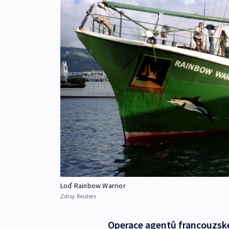
Loď Rainbow Warrior
Zdroj:
Reuters
Operace agentů francouzské