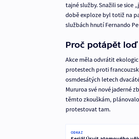
tajné služby. Snažili se sice 
době exploze byl totiž na pa
službách hnutí Fernando Pere
Proč potápět loď
Akce měla odvrátit ekologi
protestech proti francouzsk
osmdesátých letech dvacáté
Mururoa své nové jaderné zb
těmto zkouškám, plánovalo p
protestovat tam.
ODKAZ
Seriál Úsvit atomového vě