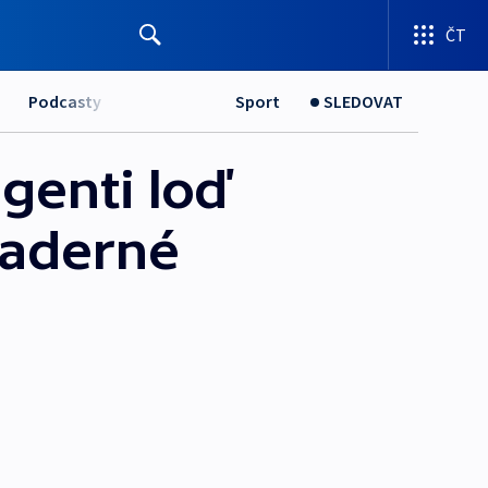
ČT
Podcasty
Sport
SLEDOVAT
agenti loď
 jaderné