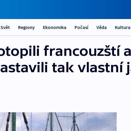
Svět
Regiony
Ekonomika
Počasí
Věda
Kultura
otopili francouzští 
stavili tak vlastní