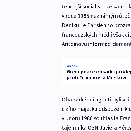
tehdejší socialistické kand
v roce 1985 neznámým útočn
Deníku Le Parisien to prozra
francouzských médií však cit
Antoinovu informaci dement
ODKAZ
Greenpeace obsadili prodejn
proti Trumpovi a Muskovi
Oba zadržení agenti byli v 
cizího majetku odsouzeni k 
v únoru 1986 souhlasila Fra
tajemníka OSN Javiera Pére