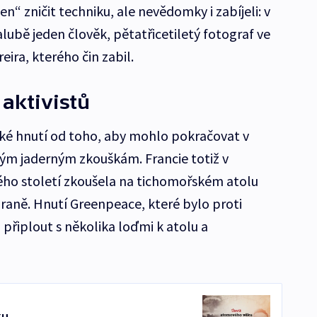
„jen“ zničit techniku, ale nevědomky i zabíjeli: v
lubě jeden člověk, pětatřicetiletý fotograf ve
ira, kterého čin zabil.
 aktivistů
cké hnutí od toho, aby mohlo pokračovat v
ým jaderným zkouškám. Francie totiž v
ho století zkoušela na tichomořském atolu
raně. Hnutí Greenpeace, které bylo proti
řiplout s několika loďmi k atolu a
ku