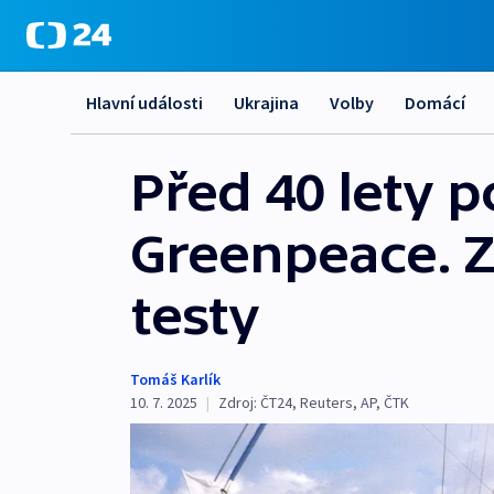
Hlavní události
Ukrajina
Volby
Domácí
Před 40 lety p
Greenpeace. Za
testy
Tomáš Karlík
10. 7. 2025
|
Zdroj:
ČT24
,
Reuters
,
AP
,
ČTK