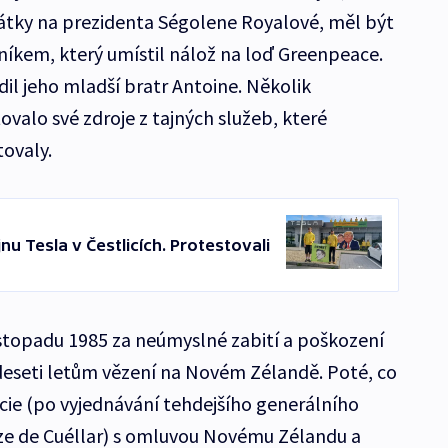
idátky na prezidenta Ségolene Royalové, měl být
íkem, který umístil nálož na loď Greenpeace.
dil jeho mladší bratr Antoine. Několik
ovalo své zdroje z tajných služeb, které
ovaly.
u Tesla v Čestlicích. Protestovali
listopadu 1985 za neúmyslné zabití a poškození
deseti letům vězení na Novém Zélandě. Poté, co
ncie (po vyjednávání tehdejšího generálního
ze de Cuéllar) s omluvou Novému Zélandu a