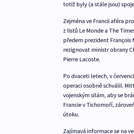
totiž byly (a stále jsou) spoje
Zejména ve Francii aféra pro
z listů Le Monde a The Times t
předem prezident François 
rezignovat ministr obrany C
Pierre Lacoste.
Po dvaceti letech, v červenc
operaci osobně schválil. Mitte
vojenským silám, aby se brá
Francie v Tichomoří, zároveň
útoku.
Zajímavá informace se na veř