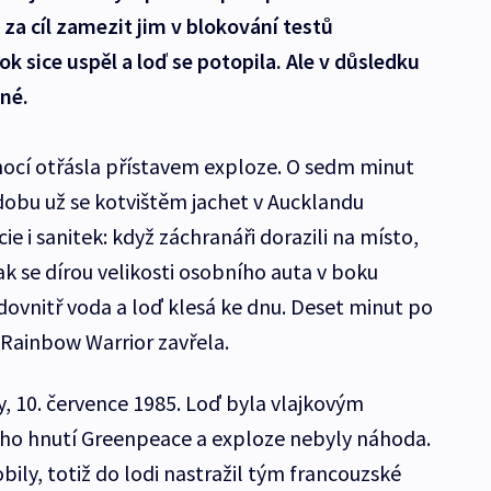
za cíl zamezit jim v blokování testů
k sice uspěl a loď se potopila. Ale v důsledku
né.
ocí otřásla přístavem exploze. O sedm minut
u dobu už se kotvištěm jachet v Aucklandu
ie i sanitek: když záchranáři dorazili na místo,
jak se dírou velikosti osobního auta v boku
 dovnitř voda a loď klesá ke dnu. Deset minut po
 Rainbow Warrior zavřela.
ty, 10. července 1985. Loď byla vlajkovým
ého hnutí Greenpeace a exploze nebyly náhoda.
ily, totiž do lodi nastražil tým francouzské