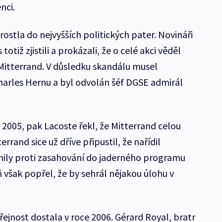
nci.
rostla do nejvyšších politických pater. Novináři
otiž zjistili a prokázali, že o celé akci věděl
Mitterrand. V důsledku skandálu musel
harles Hernu a byl odvolán šéf DGSE admirál
i 2005, pak Lacoste řekl, že Mitterrand celou
rrand sice už dříve připustil, že nařídil
nily proti zasahování do jaderného programu
 však popřel, že by sehrál nějakou úlohu v
ejnost dostala v roce 2006. Gérard Royal, bratr