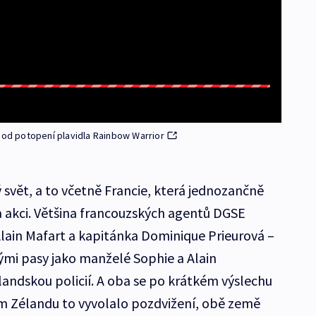
m od potopení plavidla Rainbow Warrior
 svět, a to včetně Francie, která jednozančně
a akci. Většina francouzských agentů DGSE
Alain Mafart a kapitánka Dominique Prieurová –
kými pasy jako manželé Sophie a Alain
andskou policií. A oba se po krátkém výslechu
vém Zélandu to vyvolalo pozdvižení, obě země