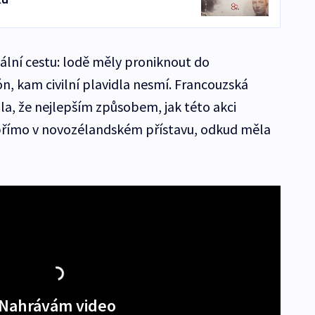
ální cestu: lodě měly proniknout do
n, kam civilní plavidla nesmí. Francouzská
la, že nejlepším způsobem, jak této akci
 přímo v novozélandském přístavu, odkud měla
Nahrávám video