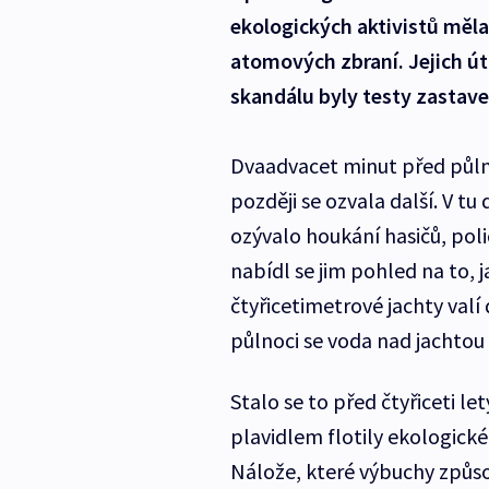
ekologických aktivistů měla 
atomových zbraní. Jejich úto
skandálu byly testy zastave
Dvaadvacet minut před půln
později se ozvala další. V t
ozývalo houkání hasičů, polic
nabídl se jim pohled na to, 
čtyřicetimetrové jachty valí
půlnoci se voda nad jachtou
Stalo se to před čtyřiceti le
plavidlem flotily ekologick
Nálože, které výbuchy způsob