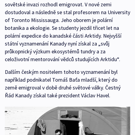
sovětské invazi rozhodl emigrovat. V nové zemi
dostudoval a následně se stal profesorem na University
of Toronto Mississauga. Jeho oborem je polární
botanika a ekologie. Se studenty jezdil třicet let na
polární expedice do kanadské části Arktidy. Nejvyšší
státní vyznamenání Kanady nyní získal za „svůj
průkopnický výzkum ekosystémů tundry a za
celoživotní mentorování vědců studujících Arktidu“.
Dalším českým nositelem tohoto vyznamenání byl
například podnikatel Tomáš Baťa mladší, který do
země emigroval v době druhé světové války. Čestný
Řád Kanady získal také prezident Václav Havel.