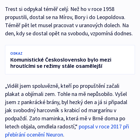
Trest si odpykal téměř celý. Než ho v roce 1958
propustili, dostal se na Mírov, Bory i do Leopoldova.
Téměř pět let musel pracovat v uranových dolech. Na
den, kdy se dostal opět na svobodu, vzpomíná dodnes.
ODKAZ
Komunistické Československo bylo mezi
hroutícími se režimy stále osamělejší
„Viděl jsem spoluvězně, kteří po propuštění začali
plakat a objímali zem. Tohle na mě nepůsobilo. Vyšel
jsem z pankrácké brány, byl hezký den a já si připadal
jak svobodný harcovník s krabicí od margarínu v
podpaždí. Zato maminka, která mě v Brně doma po
letech objala, omdlela radostí,“
popsal v roce 2017 při
přebírání ocenění Neuron
.