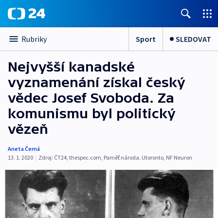
Sport
SLEDOVAT
Rubriky
Nejvyšší kanadské
vyznamenání získal český
vědec Josef Svoboda. Za
komunismu byl politický
vězeň
Aneta Černá
13. 1. 2020
|
Zdroj:
ČT24
,
thespec.com
,
Paměť národa. Utoronto
,
NF Neuron