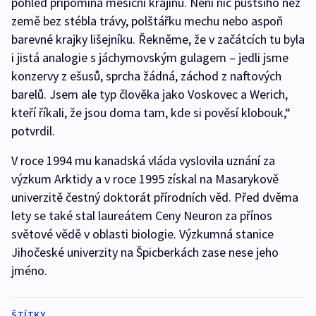
pohled připomíná měsíční krajinu. Není nic pustšího než
země bez stébla trávy, polštářku mechu nebo aspoň
barevné krajky lišejníku. Řekněme, že v začátcích tu byla
i jistá analogie s jáchymovským gulagem – jedli jsme
konzervy z ešusů, sprcha žádná, záchod z naftových
barelů. Jsem ale typ člověka jako Voskovec a Werich,
kteří říkali, že jsou doma tam, kde si pověsí klobouk,“
potvrdil.
V roce 1994 mu kanadská vláda vyslovila uznání za
výzkum Arktidy a v roce 1995 získal na Masarykově
univerzitě čestný doktorát přírodních věd. Před dvěma
lety se také stal laureátem Ceny Neuron za přínos
světové vědě v oblasti biologie. Výzkumná stanice
Jihočeské univerzity na Špicberkách zase nese jeho
jméno.
ŠTÍTKY