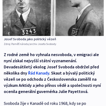
Josef Svoboda jako politický vězeň
Zdroj:
Paměť národa/archiv Josefa Svobody
Z rodné země ho vyhnala nesvoboda, v emigraci ale
nyní získal nejvyšší státní vyznamenání.
Devadesátiletý ekolog Josef Svoboda obdržel před
několika dny
Řád Kanady
. Skaut a bývalý politický
vězeň se po odchodu z Československa zaměřil na
výzkum Arktidy a jeho přínos vědě a společnosti nyní
ocenila generální guvernérka Julie Payettová.
Svoboda žije v Kanadě od roku 1968, kdy se po