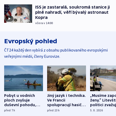
ISS je zastaralá, soukromá stanice ji
plně nahradí, věří bývalý astronaut
Kopra
včera v 14:00
Evropský pohled
ČT24 každý den vybírá z obsahu publikovaného evropskými
veřejnými médii, členy Eurovize.
Pobyt u vodních
Jiný jazyk i technika.
„Musíme zapo
ploch zvyšuje
Ve Francii
ženy.“ Litevšt
duševní pohodu,
spolupracují hasiči z
politici zvažuj
ukázala
různých zemí
dohodu o
před 7
h
před 23
h
5. 8. 2026
mezinárodní studie
demografii