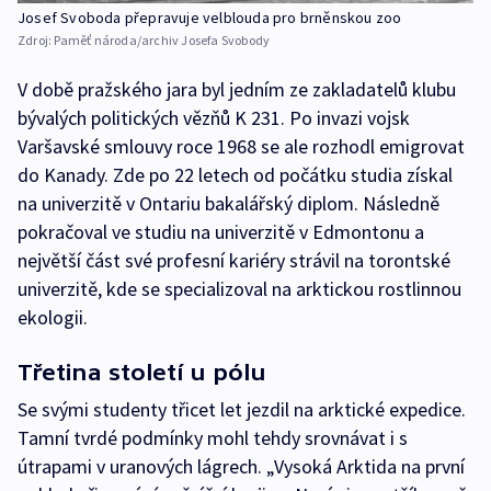
Josef Svoboda přepravuje velblouda pro brněnskou zoo
Zdroj:
Paměť národa/archiv Josefa Svobody
V době pražského jara byl jedním ze zakladatelů klubu
bývalých politických vězňů K 231. Po invazi vojsk
Varšavské smlouvy roce 1968 se ale rozhodl emigrovat
do Kanady. Zde po 22 letech od počátku studia získal
na univerzitě v Ontariu bakalářský diplom. Následně
pokračoval ve studiu na univerzitě v Edmontonu a
největší část své profesní kariéry strávil na torontské
univerzitě, kde se specializoval na arktickou rostlinnou
ekologii.
Třetina století u pólu
Se svými studenty třicet let jezdil na arktické expedice.
Tamní tvrdé podmínky mohl tehdy srovnávat i s
útrapami v uranových lágrech. „Vysoká Arktida na první