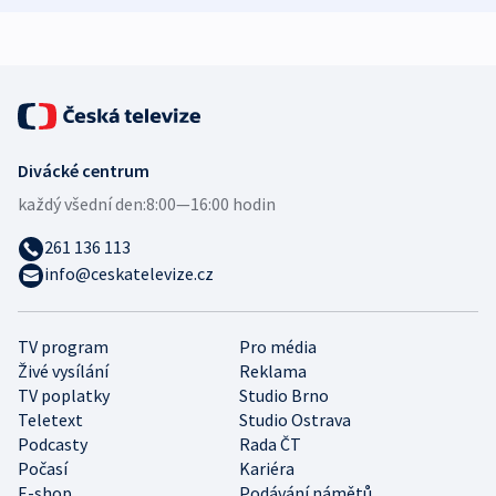
Divácké centrum
každý všední den:
8:00—16:00 hodin
261 136 113
info@ceskatelevize.cz
TV program
Pro média
Živé vysílání
Reklama
TV poplatky
Studio Brno
Teletext
Studio Ostrava
Podcasty
Rada ČT
Počasí
Kariéra
E-shop
Podávání námětů