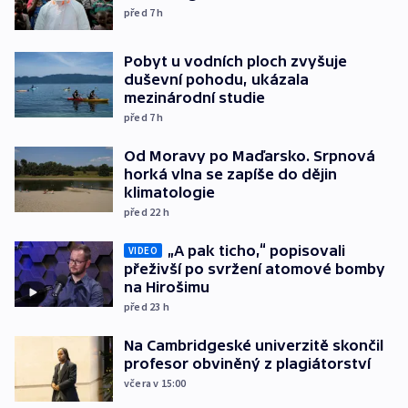
před 7
h
Pobyt u vodních ploch zvyšuje
duševní pohodu, ukázala
mezinárodní studie
před 7
h
Od Moravy po Maďarsko. Srpnová
horká vlna se zapíše do dějin
klimatologie
před 22
h
„A pak ticho,“ popisovali
VIDEO
přeživší po svržení atomové bomby
na Hirošimu
před 23
h
Na Cambridgeské univerzitě skončil
profesor obviněný z plagiátorství
včera v 15:00