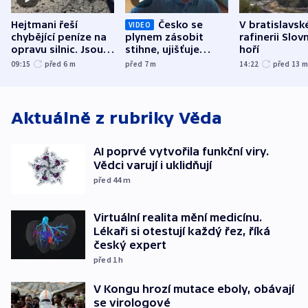
Hejtmani řeší
Česko se
V bratislavsk
VIDEO
chybějící peníze na
plynem zásobit
rafinerii Slov
opravu silnic. Jsou
stihne, ujišťuje
hoří
nenárokové, namítá
expert. Snížení cen
09:15
před 6
m
před 7
m
14:22
před 13
ministerstvo
však slíbit nelze
Aktuálně z rubriky
Věda
AI poprvé vytvořila funkční viry.
Vědci varují i uklidňují
před 44
m
Virtuální realita mění medicínu.
Lékaři si otestují každý řez, říká
český expert
před 1
h
V Kongu hrozí mutace eboly, obávají
se virologové