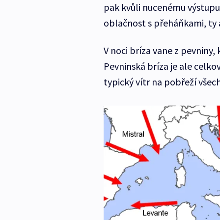
pak kvůli nucenému výstup
oblačnost s přeháňkami, ty 
V noci bríza vane z pevniny, 
Pevninská bríza je ale celkov
typický vítr na pobřeží všec