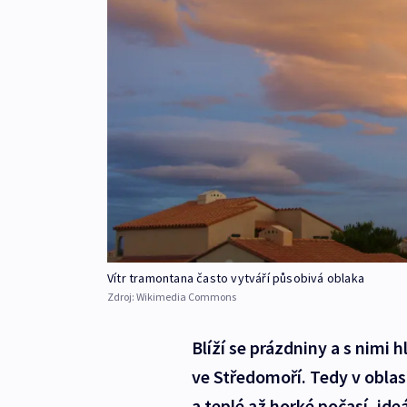
Vítr tramontana často vytváří působivá oblaka
Zdroj:
Wikimedia Commons
Blíží se prázdniny a s nimi h
ve Středomoří. Tedy v oblas
a teplé až horké počasí, ide