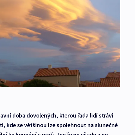
lavní doba dovolených, kterou řada lidí stráví
ti, kde se většinou lze spolehnout na slunečné
ální ke koupání v moři. Jenže ne všude a ne