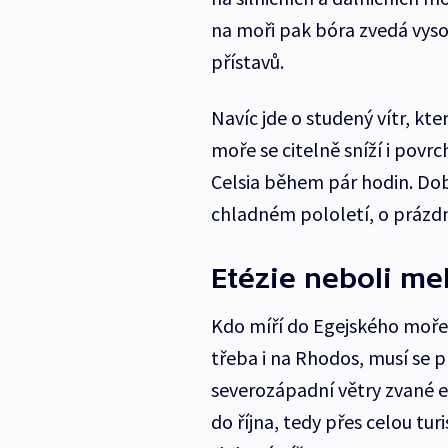
na moři pak bóra zvedá vyso
přístavů.
Navíc jde o studený vítr, kte
moře se citelně sníží i povr
Celsia během pár hodin. Dob
chladném pololetí, o prázdni
Etézie neboli me
Kdo míří do Egejského moře
třeba i na Rhodos, musí se p
severozápadní větry zvané e
do října, tedy přes celou tu