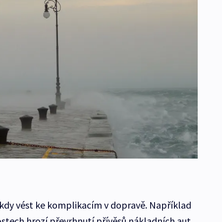
kdy vést ke komplikacím v dopravě. Například
ostech hrozí převrhnutí přívěsů nákladních aut,