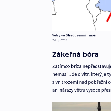
Větry ve Středozemním moři
Zdroj:
ČT24
Zákeřná bóra
Zatímco bríza nepředstavuje 
nemusí. Jde o vítr, který je
z vnitrozemí nad pobřežní ob
ani nárazy větru vysoce přes