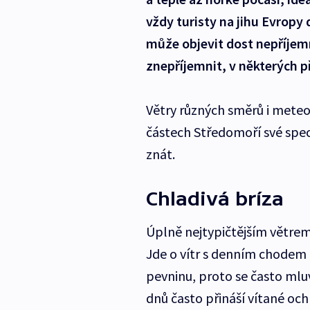
vždy turisty na jihu Evropy 
může objevit dost nepříjemn
znepříjemnit, v některých p
Větry různých směrů i meteo
částech Středomoří své speci
znát.
Chladivá bríza
Úplně nejtypičtějším větrem 
Jde o vítr s denním chodem 
pevninu, proto se často mlu
dnů často přináší vítané och