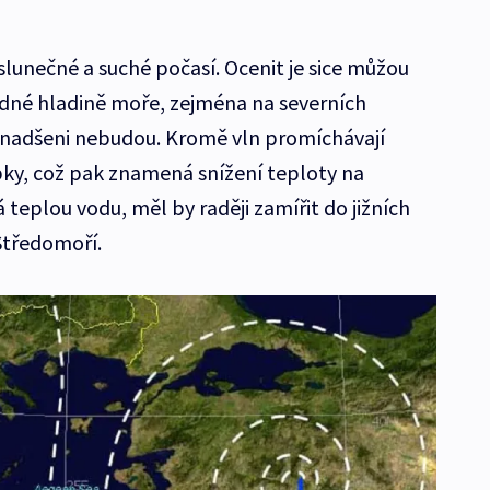
e slunečné a suché počasí. Ocenit je sice můžou
klidné hladině moře, zejména na severních
c nadšeni nebudou. Kromě vln promíchávají
ky, což pak znamená snížení teploty na
teplou vodu, měl by raději zamířit do jižních
 Středomoří.