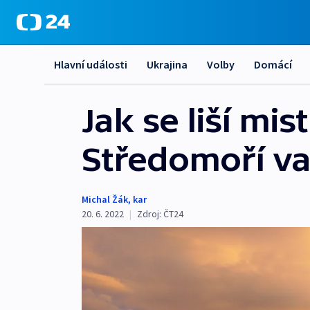
Hlavní události
Ukrajina
Volby
Domácí
Jak se liší mis
Středomoří v
Michal Žák
,
kar
20. 6. 2022
|
Zdroj:
ČT24