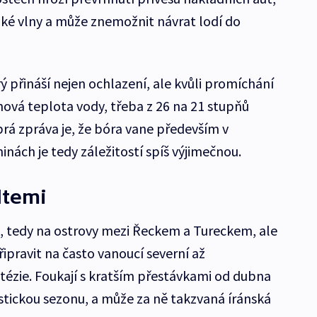
ké vlny a může znemožnit návrat lodí do
rý přináší nejen ochlazení, ale kvůli promíchání
chová teplota vody, třeba z 26 na 21 stupňů
rá zpráva je, že bóra vane především v
nách je tedy záležitostí spíš výjimečnou.
ltemi
, tedy na ostrovy mezi Řeckem a Tureckem, ale
řipravit na často vanoucí severní až
tézie. Foukají s kratším přestávkami od dubna
ristickou sezonu, a může za ně takzvaná íránská