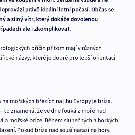
doprovází právě ideální letní počasí. Občas se
ý a silný vítr, který dokáže dovolenou
řípadech ale i zkomplikovat.
rologických příčin přitom mají v různých
fické názvy, které je dobré pro lepší orientaci
na mořských březích na jihu Evropy je bríza.
– to znamená, že ve dne fouká z moře nad
ví o mořské bríze. Během slunečných a horkých
lazení. Pokud bríza nad souší narazí na hory,