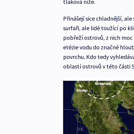
tlaková níže.
Přinášejí sice chladnější, al
surfaři, ale lidé toužící po 
pobřeží ostrovů, z nich mo
etézie vodu do značné hloub
povrchu. Kdo tedy vyhledává 
oblastí ostrovů v této části