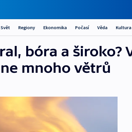
Svět
Regiony
Ekonomika
Počasí
Věda
Kultura
tral, bóra a široko? 
ane mnoho větrů