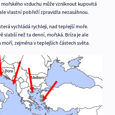
u mořského vzduchu může vzniknout kupovitá
ale vlastní pobřeží zpravidla nezasáhnou.
která vychládá rychleji, nad teplejší moře.
ě slabší než ta denní, mořská. Bríza je ale
h moří, zejména v teplejších částech světa.