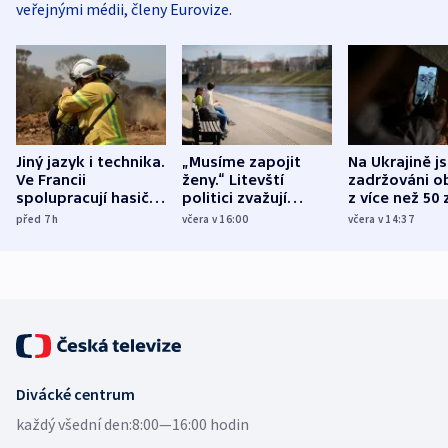
veřejnými médii, členy Eurovize.
Jiný jazyk i technika.
„Musíme zapojit
Na Ukrajině j
Ve Francii
ženy.“ Litevští
zadržováni o
spolupracují hasiči z
politici zvažují
z více než 50 
různých zemí
dohodu o
Bojovali na s
před 7
h
včera v 16:00
včera v 14:37
demografii
Ruska
Divácké centrum
každý všední den:
8:00—16:00 hodin