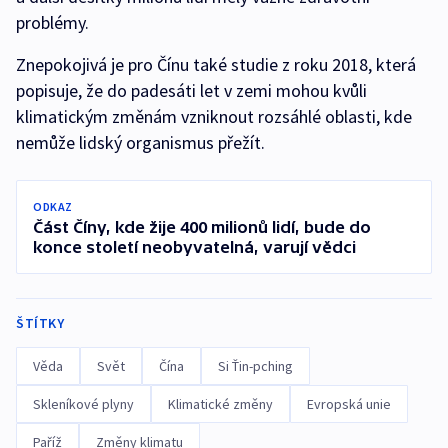
problémy.
Znepokojivá je pro Čínu také studie z roku 2018, která
popisuje, že do padesáti let v zemi mohou kvůli
klimatickým změnám vzniknout rozsáhlé oblasti, kde
nemůže lidský organismus přežít.
ODKAZ
Část Číny, kde žije 400 milionů lidí, bude do
konce století neobyvatelná, varují vědci
ŠTÍTKY
Věda
Svět
Čína
Si Ťin-pching
Skleníkové plyny
Klimatické změny
Evropská unie
Paříž
Změny klimatu