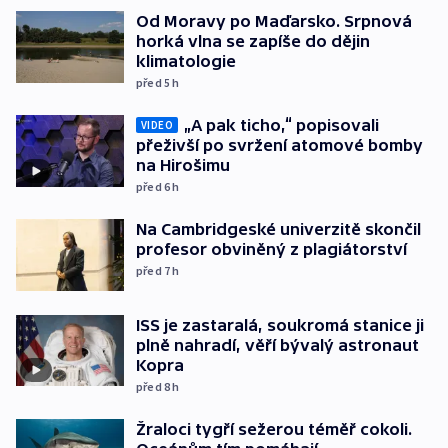
Od Moravy po Maďarsko. Srpnová
horká vlna se zapíše do dějin
klimatologie
před 5
h
„A pak ticho,“ popisovali
VIDEO
přeživší po svržení atomové bomby
na Hirošimu
před 6
h
Na Cambridgeské univerzitě skončil
profesor obviněný z plagiátorství
před 7
h
ISS je zastaralá, soukromá stanice ji
plně nahradí, věří bývalý astronaut
Kopra
před 8
h
Žraloci tygří sežerou téměř cokoli.