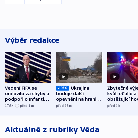
Výběr redakce
Vedení FIFA se
Ukrajina
Zbytečné výj
VIDEO
omluvilo za chyby a
buduje další
kvůli eCallu a
podpořilo Infantina.
opevnění na hranici
obtěžující ho
UEFA trvá na
s Běloruskem
zdržují záchr
17:34
před 1
m
před 16
m
před 1
h
bojkotu
Aktuálně z rubriky
Věda