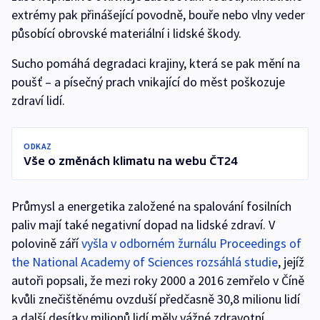
extrémy pak přinášející povodně, bouře nebo vlny veder
působící obrovské materiální i lidské škody.
Sucho pomáhá degradaci krajiny, která se pak mění na
poušť – a písečný prach vnikající do měst poškozuje
zdraví lidí.
ODKAZ
Vše o změnách klimatu na webu ČT24
Průmysl a energetika založené na spalování fosilních
paliv mají také negativní dopad na lidské zdraví. V
polovině září
vyšla v odborném žurnálu Proceedings of
the National Academy of Sciences rozsáhlá studie
, jejíž
autoři popsali, že mezi roky 2000 a 2016 zemřelo v Číně
kvůli znečištěnému ovzduší předčasně 30,8 milionu lidí
a další desítky milionů lidí měly vážné zdravotní