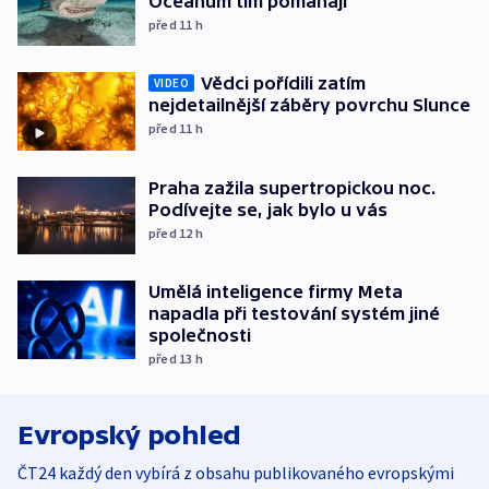
Oceánům tím pomáhají
před 11
h
Vědci pořídili zatím
VIDEO
nejdetailnější záběry povrchu Slunce
před 11
h
Praha zažila supertropickou noc.
Podívejte se, jak bylo u vás
před 12
h
Umělá inteligence firmy Meta
napadla při testování systém jiné
společnosti
před 13
h
Evropský pohled
ČT24 každý den vybírá z obsahu publikovaného evropskými