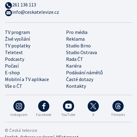
261 136 113
info@ceskatelevize.cz
TV program
Pro média
Živé vysílání
Reklama
TV poplatky
Studio Brno
Teletext
Studio Ostrava
Podcasty
Rada ČT
Počasí
Kariéra
E-shop
Podávání námětů
Mobilní a TV aplikace
Časté dotazy
Vše o ČT
Kontakty
Instagram
Facebook
YouTube
X
Threads
© Česká televize