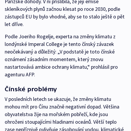
Pařížské dohody. V ní přislíbila, že její emise
skleníkových plynů začnou klesat po roce 2030, podle
zástupců EU by bylo vhodné, aby se to stalo ještě o pět
let dříve.
Podle Joeriho Rogelje, experta na změny klimatu z
londýnské Imperal College je tento čínský závazek
neočekávaný a důležitý: „V podstatě je toto čínské
oznámení zásadním momentem, který znovu
nastartovává ambice ochrany klimatu,“ prohlásil pro
agenturu AFP.
Čínské problémy
V posledních letech se ukazuje, že změny klimatu
mohou mít pro Čínu značně negativní dopad. Většina
obyvatelstva žije na mořském pobřeží, kde jsou
ohroženi stoupajícími hladinami oceánů. Větší teplo
zase nepříznivě ovlivňuje zásobování vodou, klimatické