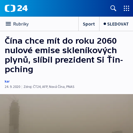
Sport
SLEDOVAT
Rubriky
Čína chce mít do roku 2060
nulové emise skleníkových
plynů, slíbil prezident Si Ťin-
pching
kar
24. 9. 2020
|
Zdroj:
ČT24
,
AFP
,
Nová Čína
,
PNAS