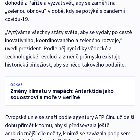
dohodě z Paříže a vyzval svět, aby se zaměřil na
„zelenou obnovu“ v době, kdy se potýká s pandemií
covidu-19.
„Vyzýváme všechny státy světa, aby se vydaly po cestě
inovativního, koordinovaného a zeleného rozvoje,“
uvedl prezident. Podle něj nyní díky vědecké a
technologické revoluci a změně průmyslu existuje
historická příležiost, aby se něco takového podařilo.
ODKAZ
Změny klimatu v mapách: Antarktida jako
souostroví a moře v Berlíně
Evropská unie se snaží podle agentury AFP Čínu už delší
dobu přimět k tomu, aby si předsevzala ještě
ambicioznější cíle než ty, k nimž se zavázala podpisem