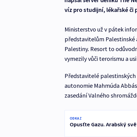
víz pro studijní, lékařské či
Ministerstvo už v pátek info
představitelům Palestinské
Palestiny. Resort to odůvodn
vymezily vůči terorismu a usi
Představitelé palestinských
autonomie Mahmúda Abbáse, 
zasedání Valného shromážd
ODKAZ
Opusťte Gazu. Arabský svě