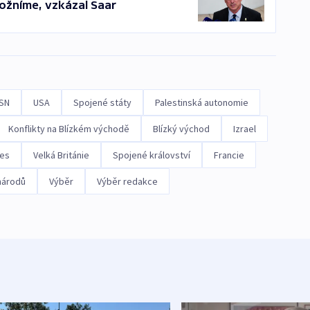
ožníme, vzkázal Saar
SN
USA
Spojené státy
Palestinská autonomie
Konflikty na Blízkém východě
Blízký východ
Izrael
mes
Velká Británie
Spojené království
Francie
národů
Výběr
Výběr redakce