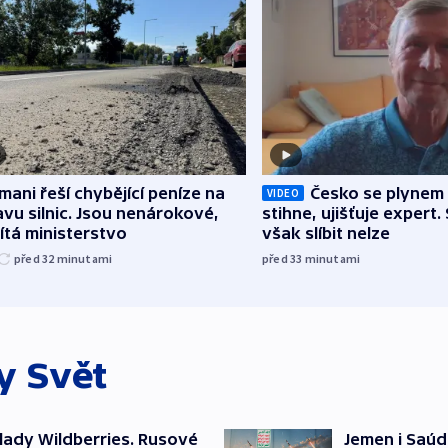
mani řeší chybějící peníze na
Česko se plynem 
VIDEO
vu silnic. Jsou nenárokové,
stihne, ujišťuje expert.
tá ministerstvo
však slíbit nelze
před 32
minutami
před 33
minutami
ky
Svět
lady Wildberries. Rusové
Jemen i Saúds