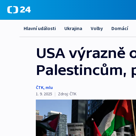
Hlavní události
Ukrajina
Volby
Domácí
USA výrazně o
Palestincům, 
ČTK
,
mlu
1. 9. 2025
|
Zdroj:
ČTK