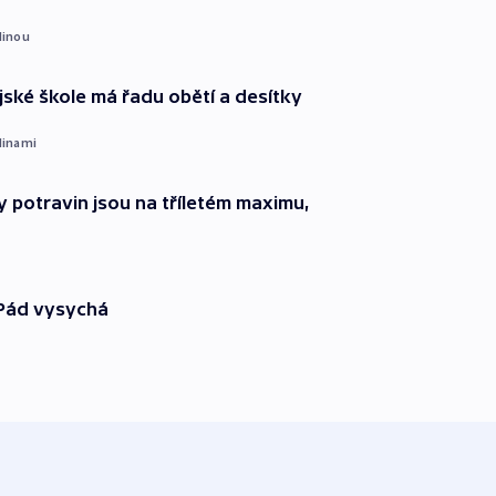
dinou
ajské škole má řadu obětí a desítky
dinami
 potravin jsou na tříletém maximu,
 Pád vysychá