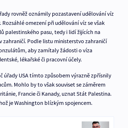
řady rovněž oznámily pozastavení udělování víz
. Rozsáhlé omezení při udělování víz se však
ů palestinského pasu, tedy i lidí žijících na
zahraničí. Podle listu ministerstvo zahraničí
konzulátům, aby zamítaly žádosti o víza
ntské, lékařské či pracovní účely.
oč úřady USA tímto způsobem výrazně zpřísnily
tincům. Mohlo by to však souviset se záměrem
itánie, Francie či Kanady, uznat Stát Palestina.
ehož je Washington blízkým spojencem.