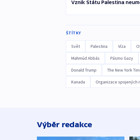
Vznik Státu Palestina neum
ŠTÍTKY
Svět
Palestina
Víza
O
Mahmúd Abbás
Pásmo Gazy
Donald Trump
The New York Ti
Kanada
Organizace spojených 
Výběr redakce