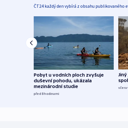
ČT24 každý den vybírá z obsahu publikovaného e
Jiný
Pobyt u vodních ploch zvyšuje
spol
duševní pohodu, ukázala
mezinárodní studie
včera 
před 8
hodinami