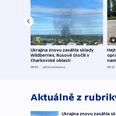
Ukrajina znovu zasáhla sklady
Hejt
Wildberries. Rusové útočili v
opra
Charkovské oblasti
namí
09:02
před 1
minutou
09:15
Aktuálně z rubri
Ukrajina znovu zasáhla sk