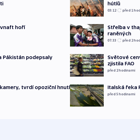
ti
hútíů
03:12
před 1
ho
ovnaft hoří
Střelba v th
raněných
07:33
před 2
ho
a Pákistán podepsaly
Světové ceny
zjistila FAO
před 2
hodinami
kamery, tvrdí opoziční hnutí
Italská řeka
před 5
hodinami