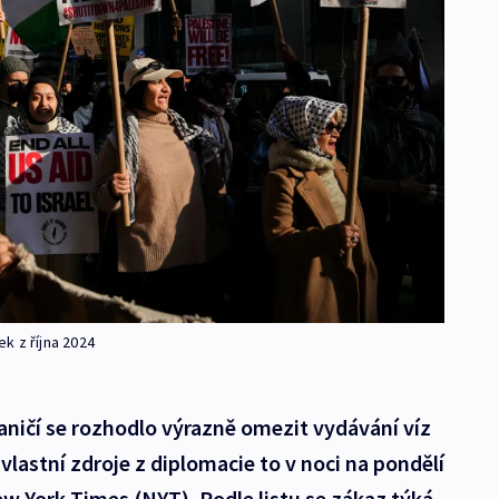
k z října 2024
aničí se rozhodlo výrazně omezit vydávání víz
lastní zdroje z diplomacie to v noci na pondělí
w York Times (NYT). Podle listu se zákaz týká