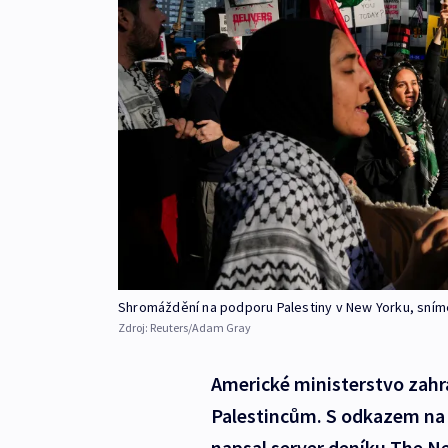
Shromáždění na podporu Palestiny v New Yorku, sníme
Zdroj:
Reuters/Adam Gray
Americké ministerstvo zahr
Palestincům. S odkazem na v
napsal server deníku The Ne