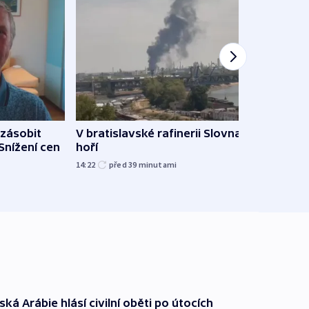
zásobit
V bratislavské rafinerii Slovnaft
Slove
 Snížení cen
hoří
tvrdí
14:22
před 39
minutami
12:27
ká Arábie hlásí civilní oběti po útocích