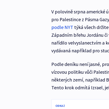
V polovině srpna americké ú
pro Palestince z Pásma Gazy
podle NYT
týká všech držitel
Západním břehu Jordánu či v 
nařídilo velvyslanectvím a 
vydávaná například pro stude
Podle deníku není jasné, pr
vízovou politiku vůči Pales
některých zemí, například Br
Tento krok odmítá Izrael, j
ODKAZ