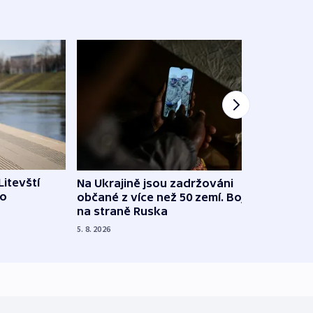
Litevští
Na Ukrajině jsou zadržováni
Španě
 o
občané z více než 50 zemí. Bojovali
dosta
na straně Ruska
4. 8. 20
5. 8. 2026