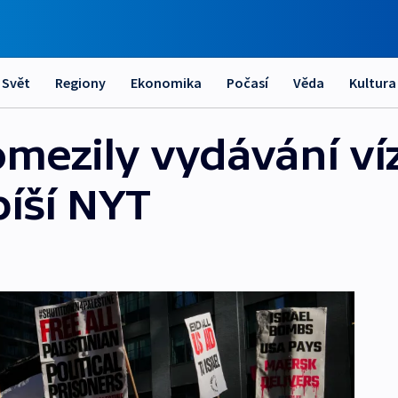
Svět
Regiony
Ekonomika
Počasí
Věda
Kultura
mezily vydávání ví
píší NYT