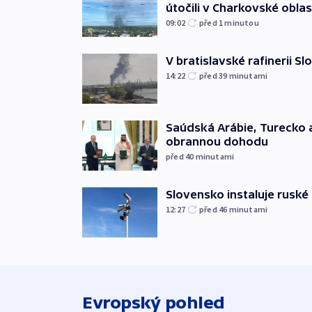
útočili v Charkovské oblas
09:02
před 1
minutou
V bratislavské rafinerii Sl
14:22
před 39
minutami
Saúdská Arábie, Turecko 
obrannou dohodu
před 40
minutami
Slovensko instaluje ruské 
12:27
před 46
minutami
Evropský pohled