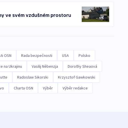
rony ve svém vzdušném prostoru
ti OSN
Rada bezpečnosti
USA
Polsko
e na Ukrajinu
Vasilij Něbenzja
Dorothy Sheaová
utte
Radoslaw Sikorski
Krzysztof Gawkowski
ávo
Charta OSN
Výběr
Výběr redakce