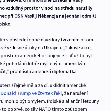
ho vzdušný prostor v noci na středu narušily
nec při OSN Vasilij Něbenzja na jednání odmítl
olsko.
ko v poslední době navzdory tvrzením o tom,
o své vzdušné útoky na Ukrajinu. „Takové akce,
prostoru amerického spojence – ať už to byl
ovské pohrdání dobře myšlenými americkými
čit,“ prohlásila americká diplomatka.
uters zřejmě měla za cíl uklidnit americké
 Donald Trump ve čtvrtek řekl
, že narušení
u mohlo být omylem. Polské a alianční letouny
ylo to poprvé, co síly NATO tímto způsobem