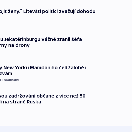
it ženy.“ Litevští politici zvažují dohodu
u Jekatěrinburgu vážně zranil šéfa
rny na drony
ty New Yorku Mamdaniho čelí žalobě i
ýzvám
 11
hodinami
jsou zadržováni občané z více než 50
li na straně Ruska