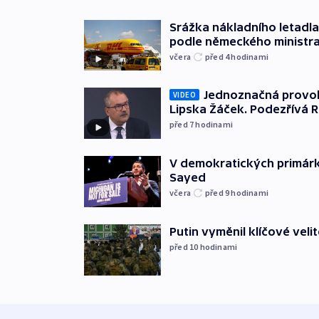
Srážka nákladního letadla
podle německého ministra
včera
před 4
hodinami
Jednoznačná provok
VIDEO
Lipska Žáček. Podezřívá 
před 7
hodinami
V demokratických primárká
Sayed
včera
před 9
hodinami
Putin vyměnil klíčové velit
před 10
hodinami