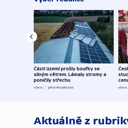
Částí území prošly bouřky se
Čes
silným větrem. Lámaly stromy a
stu
poničily střechu
cenu
včera
před 4
hodinami
včera
Aktuálně z rubri