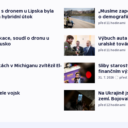
 s dronem u Lipska byla
„Musíme zapoj
 hybridní útok
o demografii
před 11
hodinami
ace, soudí o dronu u
Výbuch auta 
Rusko
uralské tová
před 11
hodinami
ch v Michiganu zvítězil El-
Sliby staros
finančním v
31. 7. 2026
před
ele vojsk
Na Ukrajině 
zemí. Bojova
před 12
hodinami