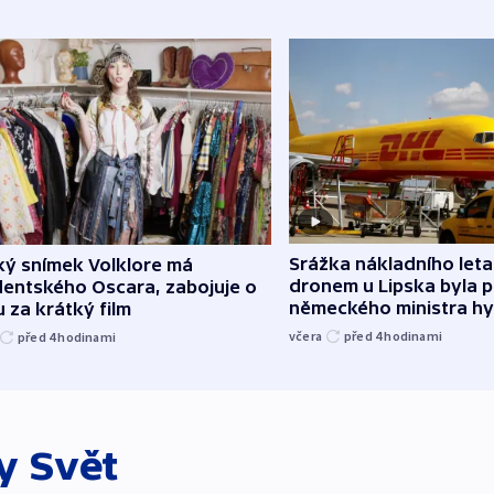
Srážka nákladního leta
ký snímek Volklore má
dronem u Lipska byla 
dentského Oscara, zabojuje o
německého ministra hy
 za krátký film
včera
před 4
hodinami
před 4
hodinami
ky
Svět