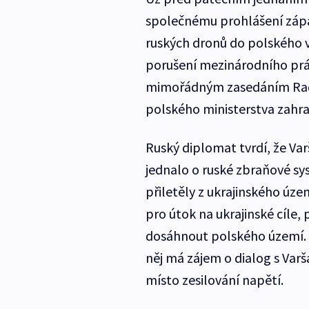
společnému prohlášení západ
ruských dronů do polského 
porušení mezinárodního prá
mimořádným zasedáním Rady
polského ministerstva zahra
Ruský diplomat tvrdí, že Var
jednalo o ruské zbraňové sy
přiletěly z ukrajinského úze
pro útok na ukrajinské cíle,
dosáhnout polského území. D
něj má zájem o dialog s Varš
místo zesilování napětí.