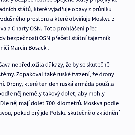
ních států, které vyjadřuje obavy z průniku
vzdušného prostoru a které obviňuje Moskvu z
va a Charty OSN. Toto prohlášení před
 bezpečnosti OSN přečetl státní tajemník
ničí Marcin Bosacki.
šava nepředložila důkazy, že by se skutečně
stémy. Zopakoval také ruské tvrzení, že drony
mí. Drony, které ten den ruská armáda použila
 podle něj neměly takový dolet, aby mohly
le něj mají dolet 700 kilometrů. Moskva podle
avou, pokud prý jde Polsku skutečně o zklidnění