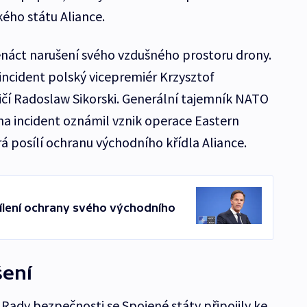
ého státu Aliance.
áct narušení svého vzdušného prostoru drony.
incident polský vicepremiér Krzysztof
ičí Radoslaw Sikorski. Generální tajemník NATO
 na incident oznámil vznik operace Eastern
rá posílí ochranu východního křídla Aliance.
sílení ochrany svého východního
šení
ady bezpečnosti se Spojené státy připojily ke