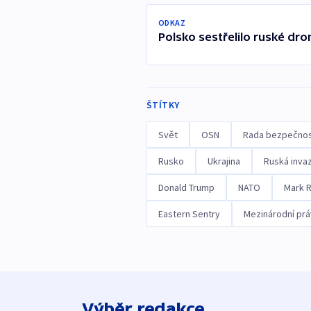
ODKAZ
Polsko sestřelilo ruské d
ŠTÍTKY
Svět
OSN
Rada bezpečnos
Rusko
Ukrajina
Ruská invaz
Donald Trump
NATO
Mark R
Eastern Sentry
Mezinárodní pr
Výběr redakce