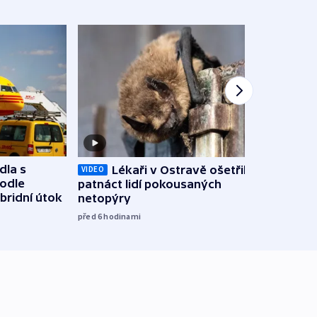
dla s
Lékaři v Ostravě ošetřili už
Koali
VIDEO
podle
patnáct lidí pokousaných
novel
bridní útok
netopýry
zájm
před 6
hodinami
před 7