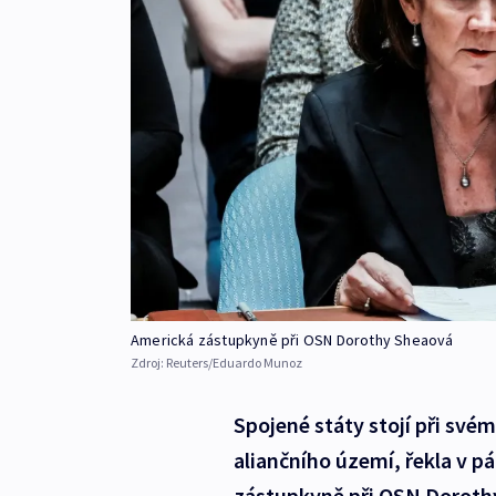
Americká zástupkyně při OSN Dorothy Sheaová
Zdroj:
Reuters/Eduardo Munoz
Spojené státy stojí při své
aliančního území, řekla v 
zástupkyně při OSN Doroth