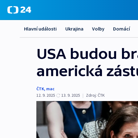
Hlavní události
Ukrajina
Volby
Domácí
USA budou brá
americká zás
ČTK
,
mac
12. 9. 2025
13. 9. 2025
|
Zdroj:
ČTK