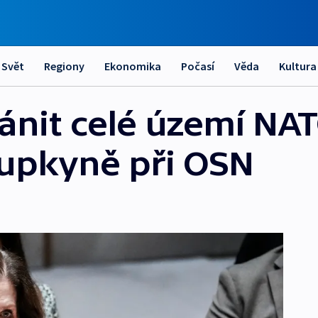
Svět
Regiony
Ekonomika
Počasí
Věda
Kultura
nit celé území NAT
tupkyně při OSN