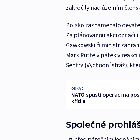
zakročily nad územím člensk
Polsko zaznamenalo devaten
Za plánovanou akci označili 
Gawkowski či ministr zahran
Mark Rutte v pátek v reakci
Sentry (Východní stráž), kte
ODKAZ
NATO spustí operaci na po
křídla
Společné prohlá
Už před pátečním jednáním R