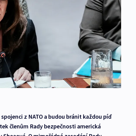
m spojenci z NATO a budou bránit každou píď
pátek členům Rady bezpečnosti americká
y Sheaová. O mimořádné zasedání Rady