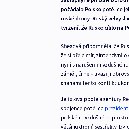
požádalo Polsko poté, co je
ruské drony. Ruský velvysla
tvrzení, že Rusko cílilo na P
Sheaová připomněla, že Rus
že si přeje mír, zintenzivnil
nyní s narušením vzdušného 
záměr, či ne – ukazují obr
snahami tento konflikt ukon
Její slova podle agentury Re
spojence poté, co
prezident
polského vzdušného prostor
většinu dronů sestřelily, b