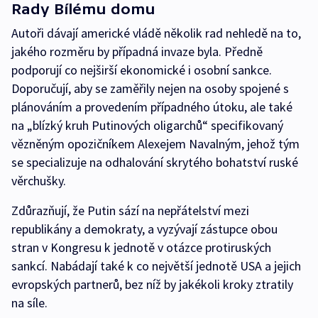
Rady Bílému domu
Autoři dávají americké vládě několik rad nehledě na to,
jakého rozměru by případná invaze byla. Předně
podporují co nejširší ekonomické i osobní sankce.
Doporučují, aby se zaměřily nejen na osoby spojené s
plánováním a provedením případného útoku, ale také
na „blízký kruh Putinových oligarchů“ specifikovaný
vězněným opozičníkem Alexejem Navalným, jehož tým
se specializuje na odhalování skrytého bohatství ruské
věrchušky.
Zdůrazňují, že Putin sází na nepřátelství mezi
republikány a demokraty, a vyzývají zástupce obou
stran v Kongresu k jednotě v otázce protiruských
sankcí. Nabádají také k co největší jednotě USA a jejich
evropských partnerů, bez níž by jakékoli kroky ztratily
na síle.