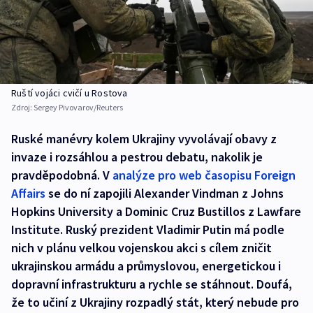
Ruští vojáci cvičí u Rostova
Zdroj:
Sergey Pivovarov/Reuters
Ruské manévry kolem Ukrajiny vyvolávají obavy z
invaze i rozsáhlou a pestrou debatu, nakolik je
pravděpodobná. V
analýze pro web časopisu Foreign
Affairs
se do ní zapojili Alexander Vindman z Johns
Hopkins University a Dominic Cruz Bustillos z Lawfare
Institute. Ruský prezident Vladimir Putin má podle
nich v plánu velkou vojenskou akci s cílem zničit
ukrajinskou armádu a průmyslovou, energetickou i
dopravní infrastrukturu a rychle se stáhnout. Doufá,
že to učiní z Ukrajiny rozpadlý stát, který nebude pro