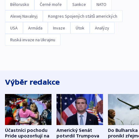
Bělorusko
Černé moře
Sankce
NATO
Alexej Navalnyj
Kongres Spojených států amerických
USA
Armáda
Invaze
Útok
Analýzy
Ruská invaze na Ukrajinu
Výběr redakce
Účastníci pochodu
Americký Senát
Do Bulharska
Pride upozorňují na
potvrdil Trumpova
pronikl zřejm