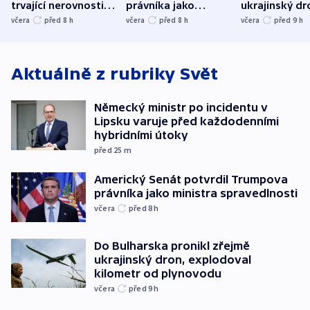
trvající nerovnosti i
právníka jako
ukrajinský dr
společenskou
ministra
explodoval k
včera
před 8
h
včera
před 8
h
včera
před 9
h
atmosféru
spravedlnosti
od plynovod
Aktuálně z rubriky
Svět
Německý ministr po incidentu v
Lipsku varuje před každodenními
hybridními útoky
před 25
m
Americký Senát potvrdil Trumpova
právníka jako ministra spravedlnosti
včera
před 8
h
Do Bulharska pronikl zřejmě
ukrajinský dron, explodoval
kilometr od plynovodu
včera
před 9
h