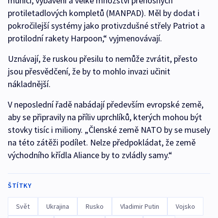
munici, vybavení a velké množství přenosných
protiletadlových kompletů (MANPAD). Měl by dodat i
pokročilejší systémy jako protivzdušné střely Patriot a
protilodní rakety Harpoon,“ vyjmenovávají.
Uznávají, že ruskou přesilu to nemůže zvrátit, přesto
jsou přesvědčení, že by to mohlo invazi učinit
nákladnější.
V neposlední řadě nabádají především evropské země,
aby se připravily na příliv uprchlíků, kterých mohou být
stovky tisíc i miliony. „Členské země NATO by se musely
na této zátěži podílet. Nelze předpokládat, že země
východního křídla Aliance by to zvládly samy.“
ŠTÍTKY
Svět
Ukrajina
Rusko
Vladimir Putin
Vojsko