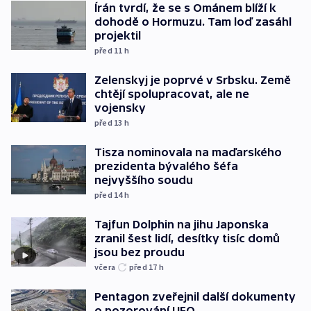
Írán tvrdí, že se s Ománem blíží k
dohodě o Hormuzu. Tam loď zasáhl
projektil
před 11
h
Zelenskyj je poprvé v Srbsku. Země
chtějí spolupracovat, ale ne
vojensky
před 13
h
Tisza nominovala na maďarského
prezidenta bývalého šéfa
nejvyššího soudu
před 14
h
Tajfun Dolphin na jihu Japonska
zranil šest lidí, desítky tisíc domů
jsou bez proudu
včera
před 17
h
Pentagon zveřejnil další dokumenty
o pozorování UFO