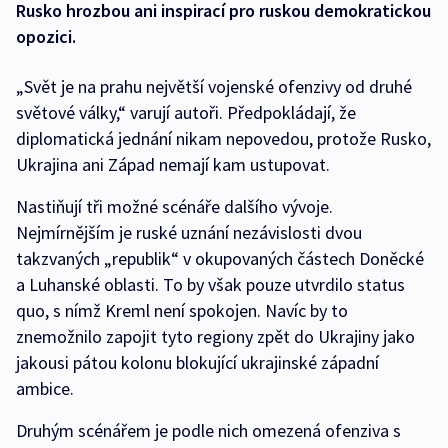
Rusko hrozbou ani inspirací pro ruskou demokratickou
opozici.
„Svět je na prahu největší vojenské ofenzivy od druhé
světové války,“ varují autoři. Předpokládají, že
diplomatická jednání nikam nepovedou, protože Rusko,
Ukrajina ani Západ nemají kam ustupovat.
Nastiňují tři možné scénáře dalšího vývoje.
Nejmírnějším je ruské uznání nezávislosti dvou
takzvaných „republik“ v okupovaných částech Doněcké
a Luhanské oblasti. To by však pouze utvrdilo status
quo, s nímž Kreml není spokojen. Navíc by to
znemožnilo zapojit tyto regiony zpět do Ukrajiny jako
jakousi pátou kolonu blokující ukrajinské západní
ambice.
Druhým scénářem je podle nich omezená ofenziva s