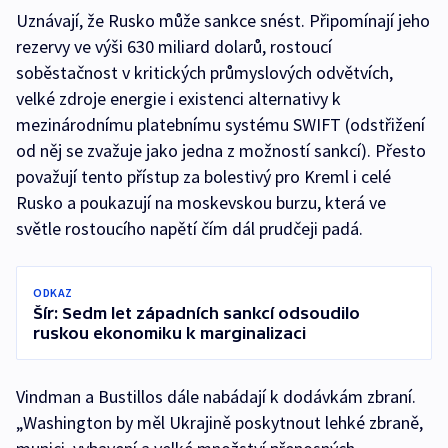
Uznávají, že Rusko může sankce snést. Připomínají jeho
rezervy ve výši 630 miliard dolarů, rostoucí
soběstačnost v kritických průmyslových odvětvích,
velké zdroje energie i existenci alternativy k
mezinárodnímu platebnímu systému SWIFT (odstřižení
od něj se zvažuje jako jedna z možností sankcí). Přesto
považují tento přístup za bolestivý pro Kreml i celé
Rusko a poukazují na moskevskou burzu, která ve
světle rostoucího napětí čím dál prudčeji padá.
ODKAZ
Šír: Sedm let západních sankcí odsoudilo
ruskou ekonomiku k marginalizaci
Vindman a Bustillos dále nabádají k dodávkám zbraní.
„Washington by měl Ukrajině poskytnout lehké zbraně,