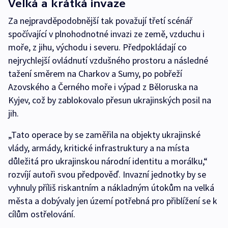
Velká a krátká invaze
Za nejpravděpodobnější tak považují třetí scénář
spočívající v plnohodnotné invazi ze země, vzduchu i
moře, z jihu, východu i severu. Předpokládají co
nejrychlejší ovládnutí vzdušného prostoru a následné
tažení směrem na Charkov a Sumy, po pobřeží
Azovského a Černého moře i výpad z Běloruska na
Kyjev, což by zablokovalo přesun ukrajinských posil na
jih.
„Tato operace by se zaměřila na objekty ukrajinské
vlády, armády, kritické infrastruktury a na místa
důležitá pro ukrajinskou národní identitu a morálku,“
rozvíjí autoři svou předpověď. Invazní jednotky by se
vyhnuly příliš riskantním a nákladným útokům na velká
města a dobývaly jen území potřebná pro přiblížení se k
cílům ostřelování.