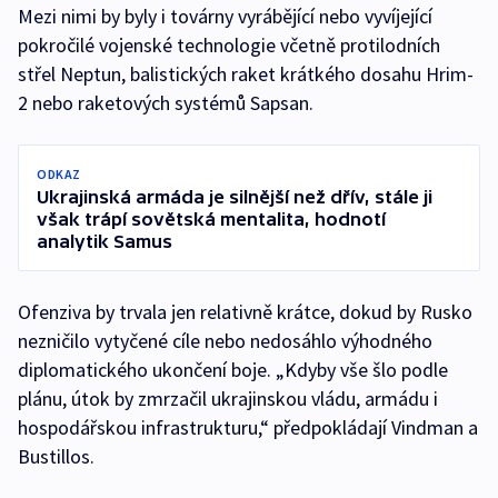
Mezi nimi by byly i továrny vyrábějící nebo vyvíjející
pokročilé vojenské technologie včetně protilodních
střel Neptun, balistických raket krátkého dosahu Hrim-
2 nebo raketových systémů Sapsan.
ODKAZ
Ukrajinská armáda je silnější než dřív, stále ji
však trápí sovětská mentalita, hodnotí
analytik Samus
Ofenziva by trvala jen relativně krátce, dokud by Rusko
nezničilo vytyčené cíle nebo nedosáhlo výhodného
diplomatického ukončení boje. „Kdyby vše šlo podle
plánu, útok by zmrzačil ukrajinskou vládu, armádu i
hospodářskou infrastrukturu,“ předpokládají Vindman a
Bustillos.