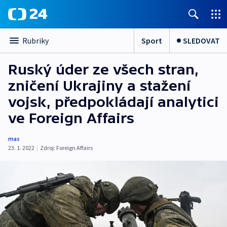
Sport
SLEDOVAT
Rubriky
Ruský úder ze všech stran,
zničení Ukrajiny a stažení
vojsk, předpokládají analytici
ve Foreign Affairs
mas
23. 1. 2022
|
Zdroj:
Foreign Affairs