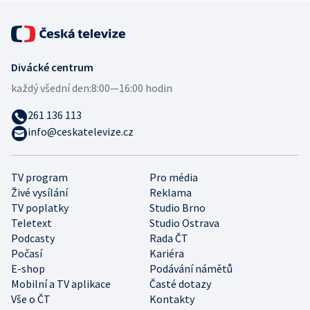
Divácké centrum
každý všední den:
8:00—16:00 hodin
261 136 113
info@ceskatelevize.cz
TV program
Pro média
Živé vysílání
Reklama
TV poplatky
Studio Brno
Teletext
Studio Ostrava
Podcasty
Rada ČT
Počasí
Kariéra
E-shop
Podávání námětů
Mobilní a TV aplikace
Časté dotazy
Vše o ČT
Kontakty