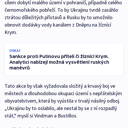
cílem dobytí malého území v pohraničí, případně celého
černomořského pobřeží. To by Ukrajinu tvrdě zasáhlo
ztrátou důležitých přístavů a Rusku by to umožnilo
obnovit dodávky vody kanálem z Dněpru na žíznící
Krym.
ODKAZ
Sankce proti Putinovu příteli či žíznící Krym.
Analytici nabízejí možná vysvětlení ruských
manévrů
Tato akce by však vyžadovala složitý a krvavý boj ve
městech a dlouhodobou okupaci území s nepřátelským
obyvatelstvem, která by vyústila v trvalý násilný odboj.
„Ukrajinu by to oslabilo, ale nestal by se z ní rozpadlý
stát,“ myslí si Vindman a Bustillos.