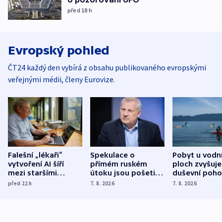
před 18
h
Evropský pohled
ČT24 každý den vybírá z obsahu publikovaného evropskými
veřejnými médii, členy Eurovize.
Falešní „lékaři“
Spekulace o
Pobyt u vodn
vytvoření AI šíří
přímém ruském
ploch zvyšuje
mezi staršími
útoku jsou pošetilé,
duševní poho
Poláky nebezpečné
míní estonský
ukázala
před 22
h
7. 8. 2026
7. 8. 2026
zdravotní rady
bezpečnostní
mezinárodní 
expert