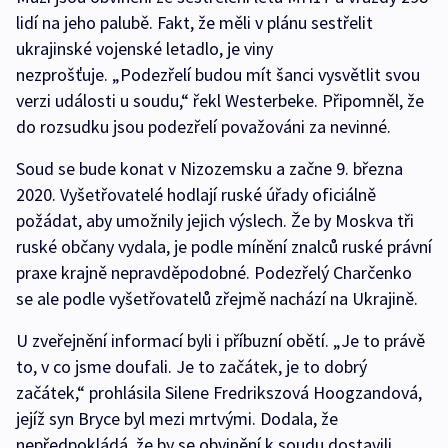
lidí na jeho palubě. Fakt, že měli v plánu sestřelit
ukrajinské vojenské letadlo, je viny
nezprošťuje. „Podezřelí budou mít šanci vysvětlit svou
verzi události u soudu,“ řekl Westerbeke. Připomněl, že
do rozsudku jsou podezřelí považováni za nevinné.
Soud se bude konat v Nizozemsku a začne 9. března
2020. Vyšetřovatelé hodlají ruské úřady oficiálně
požádat, aby umožnily jejich výslech. Že by Moskva tři
ruské občany vydala, je podle mínění znalců ruské právní
praxe krajně nepravděpodobné. Podezřelý Charčenko
se ale podle vyšetřovatelů zřejmě nachází na Ukrajině.
U zveřejnění informací byli i příbuzní obětí. „Je to právě
to, v co jsme doufali. Je to začátek, je to dobrý
začátek,“ prohlásila Silene Fredrikszová Hoogzandová,
jejíž syn Bryce byl mezi mrtvými. Dodala, že
nepředpokládá, že by se obvinění k soudu dostavili.