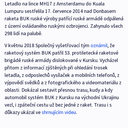
Letadlo na lince MH17 z Amsterdamu do Kuala
Lumpuru sestřelila 17. července 2014 nad Donbasem
raketa BUK ruské výroby patřící ruské armádě odpálená
z území ovládaného ruskými ozbrojenci. Zahynulo všech
298 lidí na palubě.
V květnu 2018 Společný vyšetřovací tým
oznámil
, že
raketový systém BUK patřil 53. protiletecké raketové
brigádě ruské armády dislokované v Kursku. Vycházel
přitom z informací zjištěných při ohledání trosek
letadla, z odposlechů vysílaček a mobilních telefonů, z
výpovědí svědků a z fotografického a videomateriálu z
oblasti. Dokázal sestavit přesnou trasu, kudy a kdy
automobil systém BUK z Kursku na východní Ukrajinu
vezl, i zpáteční cestu už bez jedné z raket. Trasu i s
důkazy ukázal ve
shrnujícím videu
.