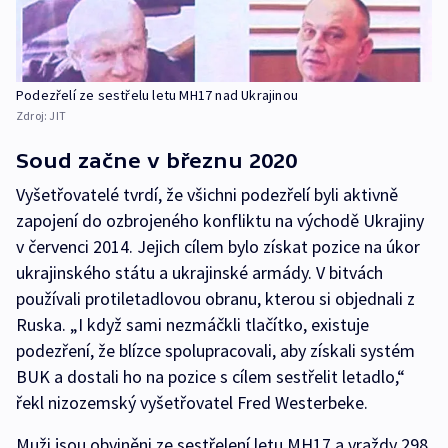
Podezřelí ze sestřelu letu MH17 nad Ukrajinou
Zdroj:
JIT
Soud začne v březnu 2020
Vyšetřovatelé tvrdí, že všichni podezřelí byli aktivně
zapojení do ozbrojeného konfliktu na východě Ukrajiny
v červenci 2014. Jejich cílem bylo získat pozice na úkor
ukrajinského státu a ukrajinské armády. V bitvách
používali protiletadlovou obranu, kterou si objednali z
Ruska. „I když sami nezmáčkli tlačítko, existuje
podezření, že blízce spolupracovali, aby získali systém
BUK a dostali ho na pozice s cílem sestřelit letadlo,“
řekl nizozemský vyšetřovatel Fred Westerbeke.
Muži jsou obviněni ze sestřelení letu MH17 a vraždy 298