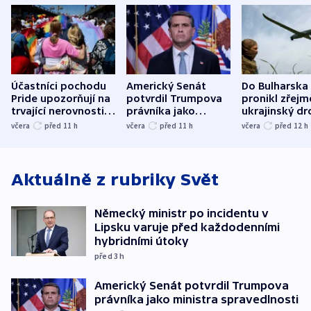
Účastníci pochodu
Americký Senát
Do Bulharska
Pride upozorňují na
potvrdil Trumpova
pronikl zřejm
trvající nerovnosti i
právníka jako
ukrajinský dr
společenskou
ministra
explodoval k
včera
před 11
h
včera
před 11
h
včera
před 12
h
atmosféru
spravedlnosti
od plynovod
Aktuálně z rubriky
Svět
Německý ministr po incidentu v
Lipsku varuje před každodenními
hybridními útoky
před 3
h
Americký Senát potvrdil Trumpova
právníka jako ministra spravedlnosti