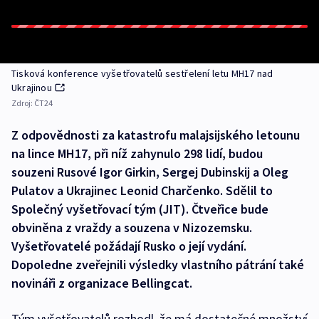
Tisková konference vyšetřovatelů sestřelení letu MH17 nad
Ukrajinou
Zdroj:
ČT24
Z odpovědnosti za katastrofu malajsijského letounu
na lince MH17, při níž zahynulo 298 lidí, budou
souzeni Rusové Igor Girkin, Sergej Dubinskij a Oleg
Pulatov a Ukrajinec Leonid Charčenko. Sdělil to
Společný vyšetřovací tým (JIT). Čtveřice bude
obviněna z vraždy a souzena v Nizozemsku.
Vyšetřovatelé požádají Rusko o její vydání.
Dopoledne zveřejnili výsledky vlastního pátrání také
novináři z organizace Bellingcat.
Tým vyšetřovatelů rozhodl, že má dostatečné množství