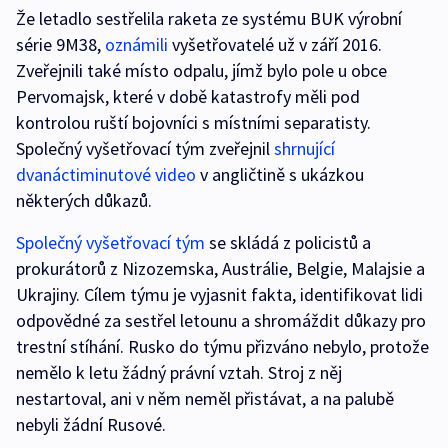
Že letadlo sestřelila raketa ze systému BUK výrobní
série 9M38,
oznámili
vyšetřovatelé už v září 2016.
Zveřejnili také místo odpalu, jímž bylo pole u obce
Pervomajsk, které v době katastrofy měli pod
kontrolou ruští bojovníci s místními separatisty.
Společný vyšetřovací tým zveřejnil
shrnující
dvanáctiminutové video
v angličtině s ukázkou
některých důkazů.
Společný vyšetřovací tým
se skládá z policistů a
prokurátorů z Nizozemska, Austrálie, Belgie, Malajsie a
Ukrajiny. Cílem týmu je vyjasnit fakta, identifikovat lidi
odpovědné za sestřel letounu a shromáždit důkazy pro
trestní stíhání. Rusko do týmu přizváno nebylo, protože
nemělo k letu žádný právní vztah. Stroj z něj
nestartoval, ani v něm neměl přistávat, a na palubě
nebyli žádní Rusové.