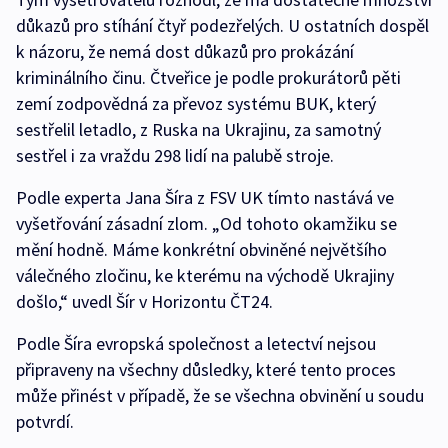
důkazů pro stíhání čtyř podezřelých. U ostatních dospěl
k názoru, že nemá dost důkazů pro prokázání
kriminálního činu. Čtveřice je podle prokurátorů pěti
zemí zodpovědná za převoz systému BUK, který
sestřelil letadlo, z Ruska na Ukrajinu, za samotný
sestřel i za vraždu 298 lidí na palubě stroje.
Podle experta Jana Šíra z FSV UK tímto nastává ve
vyšetřování zásadní zlom. „Od tohoto okamžiku se
mění hodně. Máme konkrétní obviněné největšího
válečného zločinu, ke kterému na východě Ukrajiny
došlo,“ uvedl Šír v Horizontu ČT24.
Podle Šíra evropská společnost a letectví nejsou
připraveny na všechny důsledky, které tento proces
může přinést v případě, že se všechna obvinění u soudu
potvrdí.