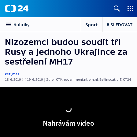
Sport
SLEDOVAT
Rubriky
Nizozemci budou soudit tři
Rusy a jednoho Ukrajince za
sestřelení MH17
ket
,
mas
18. 6. 2019
19. 6. 2019
|
Zdroj:
ČTK
,
government.nl
,
om.nl
,
Bellingcat
,
JIT
,
ČT24
Nahrávám video