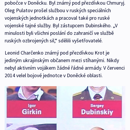
pobočce v Doněcku. Byl známý pod přezdívkou Chmuryj.
Oleg Pulatov prošel službou v ruských speciálních
vojenských jednotkách a pracoval také pro ruské
vojenské tajné služby. Byl zástupcem Dubinského. „V
minulosti byli všichni poslání do zahraničí ve službě
ruských ozbrojených sil,“ sdělili vyšetřovatelé.
Leonid Charčenko známý pod přezdívkou Krot je
jediným ukrajinským občanem mezi stíhanými. Nikdy
nebyl aktivním vojákem žádné řádné armády. V červenci
2014 velel bojové jednotce v Doněcké oblasti.