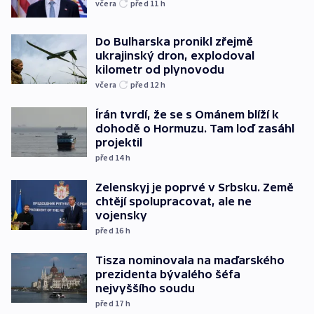
včera
před 11
h
Do Bulharska pronikl zřejmě
ukrajinský dron, explodoval
kilometr od plynovodu
včera
před 12
h
Írán tvrdí, že se s Ománem blíží k
dohodě o Hormuzu. Tam loď zasáhl
projektil
před 14
h
Zelenskyj je poprvé v Srbsku. Země
chtějí spolupracovat, ale ne
vojensky
před 16
h
Tisza nominovala na maďarského
prezidenta bývalého šéfa
nejvyššího soudu
před 17
h