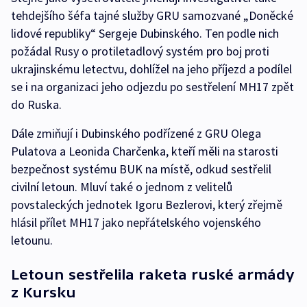
tehdejšího šéfa tajné služby GRU samozvané „Doněcké
lidové republiky“ Sergeje Dubinského. Ten podle nich
požádal Rusy o protiletadlový systém pro boj proti
ukrajinskému letectvu, dohlížel na jeho příjezd a podílel
se i na organizaci jeho odjezdu po sestřelení MH17 zpět
do Ruska.
Dále zmiňují i Dubinského podřízené z GRU Olega
Pulatova a Leonida Charčenka, kteří měli na starosti
bezpečnost systému BUK na místě, odkud sestřelil
civilní letoun. Mluví také o jednom z velitelů
povstaleckých jednotek Igoru Bezlerovi, který zřejmě
hlásil přílet MH17 jako nepřátelského vojenského
letounu.
Letoun sestřelila raketa ruské armády
z Kursku