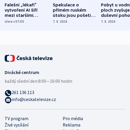
Falešní „lékaři“
Spekulace o
Pobyt u vodn
vytvoření AI šíří
přímém ruském
ploch zvyšuje
mezi staršími
útoku jsou pošetilé,
duševní poho
Poláky nebezpečné
míní estonský
ukázala
včera v 07:00
7. 8. 2026
7. 8. 2026
zdravotní rady
bezpečnostní
mezinárodní 
expert
Divácké centrum
každý všední den:
8:00—16:00 hodin
261 136 113
info@ceskatelevize.cz
TV program
Pro média
Živé vysílání
Reklama