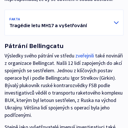
FAKTA
Tragédie letu MH17 a vyšetřování
Pátrání Bellingcatu
Výsledky svého pátrání ve středu
zveřejnili
také novináři
z organizace Bellingcat. Našli 12 lidí zapojených do akcí
spojených se sestřelem. Jednou z klíčových postav
operace byl i podle Bellingcatu Igor Strelkov (Girkin).
Bývalý plukovník ruské kontrarozvědky FSB podle
investigativců věděl o transportu raketového komplexu
BUK, kterým byl letoun sestřelen, z Ruska na východ
Ukrajiny. Většina lidí spojených s operací byla jeho
podřízenými.
Stejně jako vyšetřovatelé jmenují investigativci také