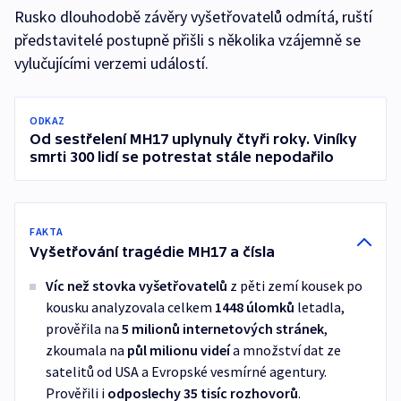
Rusko dlouhodobě závěry vyšetřovatelů odmítá, ruští
představitelé postupně přišli s několika vzájemně se
vylučujícími verzemi událostí.
ODKAZ
Od sestřelení MH17 uplynuly čtyři roky. Viníky
smrti 300 lidí se potrestat stále nepodařilo
FAKTA
Vyšetřování tragédie MH17 a čísla
Víc než stovka vyšetřovatelů
z pěti zemí kousek po
kousku analyzovala celkem
1448 úlomků
letadla,
prověřila na
5 milionů internetových stránek
,
zkoumala na
půl milionu videí
a množství dat ze
satelitů od USA a Evropské vesmírné agentury.
Prověřili i
odposlechy 35 tisíc rozhovorů
.