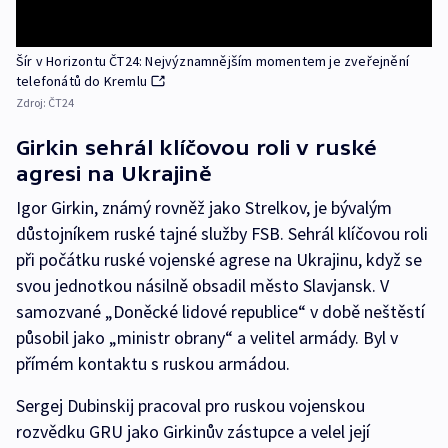
Šír v Horizontu ČT24: Nejvýznamnějším momentem je zveřejnění
telefonátů do Kremlu
Zdroj:
ČT24
Girkin sehrál klíčovou roli v ruské
agresi na Ukrajině
Igor Girkin, známý rovněž jako Strelkov, je bývalým
důstojníkem ruské tajné služby FSB. Sehrál klíčovou roli
při počátku ruské vojenské agrese na Ukrajinu, když se
svou jednotkou násilně obsadil město Slavjansk. V
samozvané „Doněcké lidové republice“ v době neštěstí
působil jako „ministr obrany“ a velitel armády. Byl v
přímém kontaktu s ruskou armádou.
Sergej Dubinskij pracoval pro ruskou vojenskou
rozvědku GRU jako Girkinův zástupce a velel její