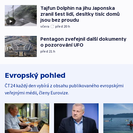
Tajfun Dolphin na jihu Japonska
zranil šest lidí, desítky tisíc domů
jsou bez proudu
včera
před 20
h
Pentagon zveřejnil další dokumenty
o pozorování UFO
před 21
h
Evropský pohled
ČT24 každý den vybírá z obsahu publikovaného evropskými
veřejnými médii, členy Eurovize.