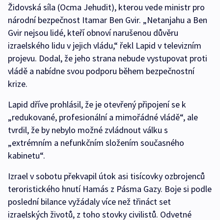
Židovská síla (Ocma Jehudit), kterou vede ministr pro
národní bezpečnost Itamar Ben Gvir. „Netanjahu a Ben
Gvir nejsou lidé, kteří obnoví narušenou důvěru
izraelského lidu v jejich vládu,“ řekl Lapid v televizním
projevu. Dodal, že jeho strana nebude vystupovat proti
vládě a nabídne svou podporu během bezpečnostní
krize.
Lapid dříve prohlásil, že je otevřený připojení se k
„redukované, profesionální a mimořádné vládě“, ale
tvrdil, že by nebylo možné zvládnout válku s
„extrémním a nefunkčním složením současného
kabinetu“.
Izrael v sobotu překvapil útok asi tisícovky ozbrojenců
teroristického hnutí Hamás z Pásma Gazy. Boje si podle
poslední bilance vyžádaly více než třináct set
izraelských životů, z toho stovky civilistů. Odvetné