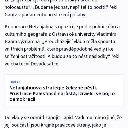
holocaustu“. „Budeme jednat, nepřítel to pocítí,“ řekl
Gantz v parlamentu po složení přísahy.
Kooperace Netanjahua s opozicí je podle politického a
kulturního geografa z Ostravské univerzity Vladimíra
Baara významná. „Předcházející vláda měla spoustu
vnitřních problémů, které pravděpodobně vedly i ke
snížení ostražitosti. A budou za to nést následky,“ řekl
ve čtvrteční Devadesátce.
ODKAZ
Netanjahuova strategie železné pěsti.
Frustrace Palestinců narůstá, Izraelci se bojí o
demokracii
Do vlády se odmítl zapojit Lapid. Vadí mu mimo jiné, že
její součástí jsou krajně pravicové strany, jako je