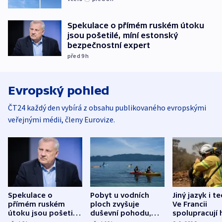
Spekulace o přímém ruském útoku
jsou pošetilé, míní estonský
bezpečnostní expert
před 9
h
Evropský pohled
ČT24 každý den vybírá z obsahu publikovaného evropskými
veřejnými médii, členy Eurovize.
Spekulace o
Pobyt u vodních
Jiný jazyk i t
přímém ruském
ploch zvyšuje
Ve Francii
útoku jsou pošetilé,
duševní pohodu,
spolupracují h
míní estonský
ukázala
různých zemí