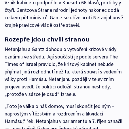
Vznik kabinetu podpořilo v Knesetu 66 hlasů, proti byly
čtyři. Gantzova Strana národní jednoty nakonec dodá
celkem pět ministrů. Gantz se dříve proti Netanjahuově
krajně pravicové vládě ostře stavěl.
Rozepře jdou chvíli stranou
Netanjahu a Gantz dohodu o vytvoření krizové vlády
oznámili ve středu. Její součástí je podle serveru The
Times of Israel pravidlo, že krizový kabinet nebude
přijímat jiná rozhodnutí než ta, která souvisí s vedením
války proti Hamásu. Netanjahu později v televizním
projevu uvedl, že politici odložili stranou neshody,
„protože v sázce je osud“ Izraele.
„Toto je válka o náš domov, musí skončit jediným –
naprostým vítězstvím a rozdrcením a likvidací
Hamásu,“ řekl Netanjahu v parlamentu a 7. říjen označil
za „nejstrašnější den pro židovský národ od