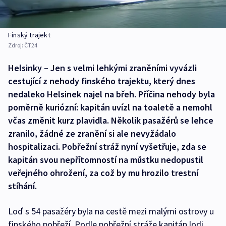
Finský trajekt
Zdroj:
ČT24
Helsinky – Jen s velmi lehkými zraněními vyvázli
cestující z nehody finského trajektu, který dnes
nedaleko Helsinek najel na břeh. Příčina nehody byla
poměrně kuriózní: kapitán uvízl na toaletě a nemohl
včas změnit kurz plavidla. Několik pasažérů se lehce
zranilo, žádné ze zranění si ale nevyžádalo
hospitalizaci. Pobřežní stráž nyní vyšetřuje, zda se
kapitán svou nepřítomností na můstku nedopustil
veřejného ohrožení, za což by mu hrozilo trestní
stíhání.
Loď s 54 pasažéry byla na cestě mezi malými ostrovy u
finského pobřeží. Podle pobřežní stráže kapitán lodi