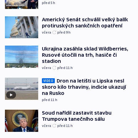
před 5
h
Americký Senát schválil velký balík
protiruských sankčních opatření
včera
před 9
h
Ukrajina zasáhla sklad Wildberries,
Rusové útočili na trh, hasiče či
stadion
včera
před 11
h
Dron na letišti u Lipska nesl
VIDEO
skoro kilo trhaviny, indicie ukazují
na Rusko
před 11
h
Soud nařídil zastavit stavbu
Trumpova tanečního sálu
včera
před 11
h