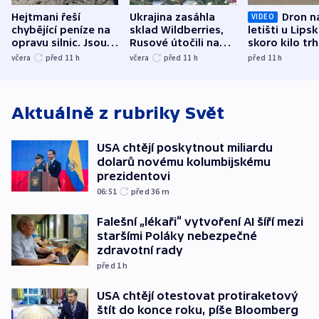
Hejtmani řeší
Ukrajina zasáhla
Dron n
VIDEO
chybějící peníze na
sklad Wildberries,
letišti u Lips
opravu silnic. Jsou
Rusové útočili na
skoro kilo trh
nenárokové, namítá
trh, hasiče či
indicie ukazuj
včera
před 11
h
včera
před 11
h
před 11
h
ministerstvo
stadion
Rusko
Aktuálně z rubriky
Svět
USA chtějí poskytnout miliardu
dolarů novému kolumbijskému
prezidentovi
06:51
před 36
m
Falešní „lékaři“ vytvoření AI šíří mezi
staršími Poláky nebezpečné
zdravotní rady
před 1
h
USA chtějí otestovat protiraketový
štít do konce roku, píše Bloomberg