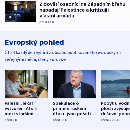
Židovští osadníci na Západním břehu
napadají Palestince a kritizují i
vlastní armádu
před 11
h
Evropský pohled
ČT24 každý den vybírá z obsahu publikovaného evropskými
veřejnými médii, členy Eurovize.
Falešní „lékaři“
Spekulace o
Pobyt u vodn
vytvoření AI šíří
přímém ruském
ploch zvyšuje
mezi staršími
útoku jsou pošetilé,
duševní poho
Poláky nebezpečné
míní estonský
ukázala
před 1
h
před 15
h
včera v 07:30
zdravotní rady
bezpečnostní
mezinárodní 
expert