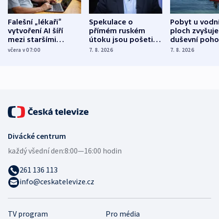
Falešní „lékaři“
Spekulace o
Pobyt u vodn
vytvoření AI šíří
přímém ruském
ploch zvyšuje
mezi staršími
útoku jsou pošetilé,
duševní poho
Poláky nebezpečné
míní estonský
ukázala
včera v 07:00
7. 8. 2026
7. 8. 2026
zdravotní rady
bezpečnostní
mezinárodní 
expert
Divácké centrum
každý všední den:
8:00—16:00 hodin
261 136 113
info@ceskatelevize.cz
TV program
Pro média