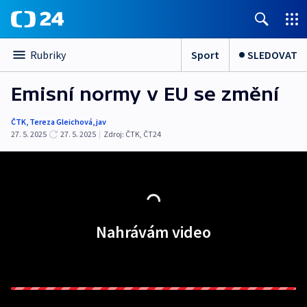
Sport
SLEDOVAT
Rubriky
Emisní normy v EU se změní
ČTK
,
Tereza Gleichová
,
jav
27. 5. 2025
27. 5. 2025
|
Zdroj:
ČTK
,
ČT24
Nahrávám video