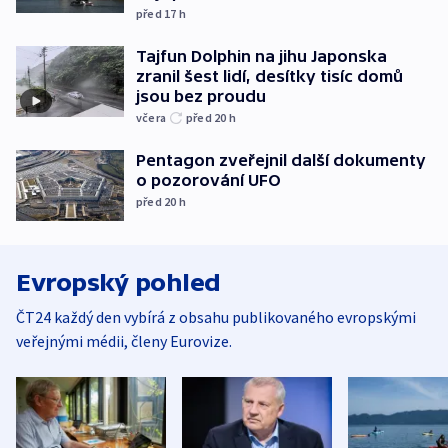
před 17
h
Tajfun Dolphin na jihu Japonska
zranil šest lidí, desítky tisíc domů
jsou bez proudu
včera
před 20
h
Pentagon zveřejnil další dokumenty
o pozorování UFO
před 20
h
Evropský pohled
ČT24 každý den vybírá z obsahu publikovaného evropskými
veřejnými médii, členy Eurovize.