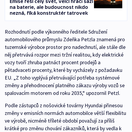
Emise řeší celý svět, velcí hráči sází
na baterie, ale budoucnost nikdo
nezná, říká konstruktér tatrovek
Rozhodnutí podle výkonného ředitele Sdružení
automobilového průmyslu Zdeňka Petzla znamená pro
tuzemské výrobce prostor pro nadechnutí, ale stále dle
něj přetrvává rozpor mezi tržní realitou, kdy elektrické
vozy tvoří zhruba patnáct procent prodejů a
pětadvaceti procenty, které by vycházely z požadavku
EU. „Z toho vyplývá přetrvávající potřeba systémové
změny a přehodnocení platného zákazu výroby vozů se
spalovacím motorem od roku 2035,“ upozornil Petzl.
Podle zástupců z nošovické továrny Hyundai přinesou
změny v emisních normách automobilce větší flexibilitu
ve výrobě, nicméně tříleté období považují za příliš
krátké pro změnu chování zákazníků, která by vedla k