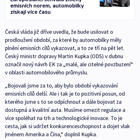
emisních norem, automobilky
získají více času
Česká vláda již dříve uvedla, že bude usilovat o
prodloužení období, za které by automobilky měly
plnění emisních cílů vykazovat, a to ze tří na pět let.
Český ministr dopravy Martin Kupka (ODS) v dubnu
označil nový návrh EK za „malé, ale citelné povzbuzení“
v oblasti automobilového průmyslu.
„Bojovali jsme za to, aby bylo období vykazování
emisních cílů delší. Ale i tak je to pozitivní posun, od
kterého jsme s to se odpíchnout a dále bojovat za
dostupná a kvalitní auta. Musíme omezit regulace a
více spoléhat na trh a technologické inovace. To je
cesta, jak si udržet konkurenceschopnost a dojet vlak
jménem Amerika a Čína,“ doplnil Kupka.