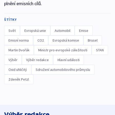
plnění emisních cílů.
ŠTÍTKY
Svět
Evropská unie
Automobil
Emise
Emisní norma
CO2
Evropská komise
Brusel
Martin Dvořák
Ministr pro evropské záležitosti
STAN
Výběr
Výběr redakce
Hlavní události
Oxid uhličitý
Sdružení automobilového průmyslu
Zdeněk Petzl
Výběr redakce