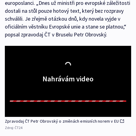
europoslanci. „Dnes už ministři pro evropské záležitosti
dostali na stůl pouze hotový text, který bez rozpravy
schválili. Je zřejmě otázkou dnů, kdy novela vyjde v
oficiálním věstníku Evropské unie a stane se platnou,“
popsal zpravodaj ČT v Bruselu Petr Obrovský.
Nahrávám video
Zpravodaj ČT Petr Obrovský o změnách emisních norem v EU
Zdroj:
ČT24