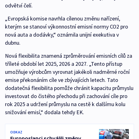
odvětví čelí.
„Evropská komise navrhla cílenou změnu nařízení,
kterým se stanoví výkonnostní emisní normy CO2 pro
nová auta a dodávky,“ oznámila unijní exekutiva v
dubnu.
Nová flexibilita znamená zprůměrování emisních cílů za
tříleté období let 2025, 2026 a 2027. „Tento přístup
umožňuje výrobcům vyrovnat jakékoli nadměrné roční
emise překonáním cíle ve zbývajících letech. Tato
dodatečná flexibilita pomůže chránit kapacitu průmyslu
investovat do čistého přechodu při zachování cíle pro
rok 2025 a udržení průmyslu na cestě k dalšímu kolu
snižování emisí,“ dodala tehdy EK.
ODKAZ
Europoslanci schválili změny