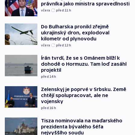
právníka jako ministra spravedlnosti
včera
před 11
h
Do Bulharska pronikl zřejmě
ukrajinský dron, explodoval
kilometr od plynovodu
včera
před 12
h
Írán tvrdí, že se s Ománem blíží k
dohodě o Hormuzu. Tam loď zasáhl
projektil
před 14
h
Zelenskyj je poprvé v Srbsku. Země
chtějí spolupracovat, ale ne
vojensky
před 16
h
Tisza nominovala na maďarského
prezidenta bývalého šéfa
nejvyššího soudu