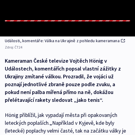
Události, komentáře: Válka na Ukrajině z pohledu kameramana
Zdroj:
ČT24
Kameraman České televize Vojtěch Hönig v
Událostech, komentářích popsal vlastní zážitky z
Ukrajiny zmítané válkou. Prozradil, že vojáci už
poznají jednotlivé zbraně pouze podle zvuku, a
pokud není palba mířená přímo na ně, dokážou
přelétavající rakety sledovat „jako tenis“.
Hönig přiblížil, jak vypadají města při opakovaných
leteckých poplaších.„Například v Kyjevě, kde byly
(letecké) poplachy velmi časté, tak na začátku války je