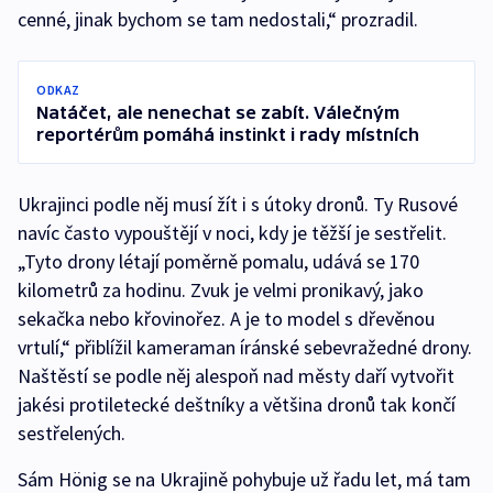
cenné, jinak bychom se tam nedostali,“ prozradil.
ODKAZ
Natáčet, ale nenechat se zabít. Válečným
reportérům pomáhá instinkt i rady místních
Ukrajinci podle něj musí žít i s útoky dronů. Ty Rusové
navíc často vypouštějí v noci, kdy je těžší je sestřelit.
„Tyto drony létají poměrně pomalu, udává se 170
kilometrů za hodinu. Zvuk je velmi pronikavý, jako
sekačka nebo křovinořez. A je to model s dřevěnou
vrtulí,“ přiblížil kameraman íránské sebevražedné drony.
Naštěstí se podle něj alespoň nad městy daří vytvořit
jakési protiletecké deštníky a většina dronů tak končí
sestřelených.
Sám Hönig se na Ukrajině pohybuje už řadu let, má tam