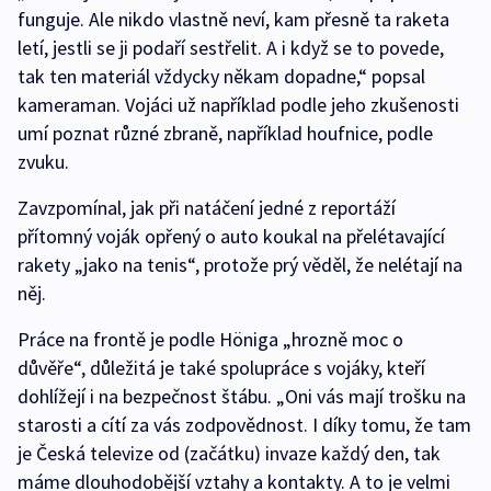
funguje. Ale nikdo vlastně neví, kam přesně ta raketa
letí, jestli se ji podaří sestřelit. A i když se to povede,
tak ten materiál vždycky někam dopadne,“ popsal
kameraman. Vojáci už například podle jeho zkušenosti
umí poznat různé zbraně, například houfnice, podle
zvuku.
Zavzpomínal, jak při natáčení jedné z reportáží
přítomný voják opřený o auto koukal na přelétavající
rakety „jako na tenis“, protože prý věděl, že nelétají na
něj.
Práce na frontě je podle Höniga „hrozně moc o
důvěře“, důležitá je také spolupráce s vojáky, kteří
dohlížejí i na bezpečnost štábu. „Oni vás mají trošku na
starosti a cítí za vás zodpovědnost. I díky tomu, že tam
je Česká televize od (začátku) invaze každý den, tak
máme dlouhodobější vztahy a kontakty. A to je velmi