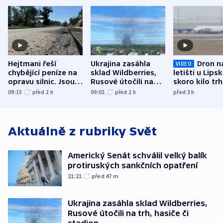
Hejtmani řeší
Ukrajina zasáhla
Dron n
VIDEO
chybějící peníze na
sklad Wildberries,
letišti u Lips
opravu silnic. Jsou
Rusové útočili na
skoro kilo trh
nenárokové, namítá
trh, hasiče či
indicie ukazuj
09:15
před 2
h
09:02
před 2
h
před 3
h
ministerstvo
stadion
Rusko
Aktuálně z rubriky
Svět
Americký Senát schválil velký balík
protiruských sankčních opatření
21:21
před 47
m
Ukrajina zasáhla sklad Wildberries,
Rusové útočili na trh, hasiče či
stadion