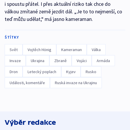
i spoustu přátel. I přes aktuální riziko tak chce do
válkou zmítané země jezdit dál. „Je to to nejmenší, co
teď můžu udělat,“ má jasno kameraman.
ŠTÍTKY
Svět
Vojtěch Hönig
Kameraman
Válka
Invaze
Ukrajina
Zbraně
Vojáci
Armáda
Dron
Letecký poplach
Kyjev
Rusko
Události, komentáře
Ruská invaze na Ukrajinu
Výběr redakce