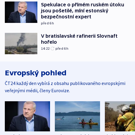
Spekulace o přímém ruském útoku
jsou pošetilé, míní estonský
bezpečnostní expert
před 6
h
V bratislavské rafinerii Slovnaft
hořelo
14:22
před 6
h
Evropský pohled
ČT24 každý den vybírá z obsahu publikovaného evropskými
veřejnými médii, členy Eurovize.