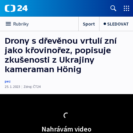
Sport
SLEDOVAT
Rubriky
Drony s dřevěnou vrtulí zní
jako křovinořez, popisuje
zkušenosti z Ukrajiny
kameraman Hönig
pez
25. 1. 2023
|
Zdroj:
ČT24
Nahrávám video