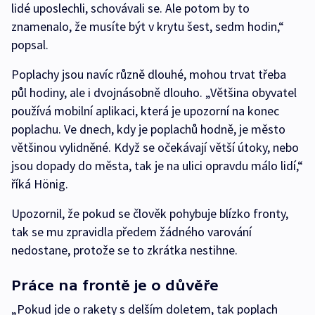
lidé uposlechli, schovávali se. Ale potom by to
znamenalo, že musíte být v krytu šest, sedm hodin,“
popsal.
Poplachy jsou navíc různě dlouhé, mohou trvat třeba
půl hodiny, ale i dvojnásobně dlouho. „Většina obyvatel
používá mobilní aplikaci, která je upozorní na konec
poplachu. Ve dnech, kdy je poplachů hodně, je město
většinou vylidněné. Když se očekávají větší útoky, nebo
jsou dopady do města, tak je na ulici opravdu málo lidí,“
říká Hönig.
Upozornil, že pokud se člověk pohybuje blízko fronty,
tak se mu zpravidla předem žádného varování
nedostane, protože se to zkrátka nestihne.
Práce na frontě je o důvěře
„Pokud jde o rakety s delším doletem, tak poplach