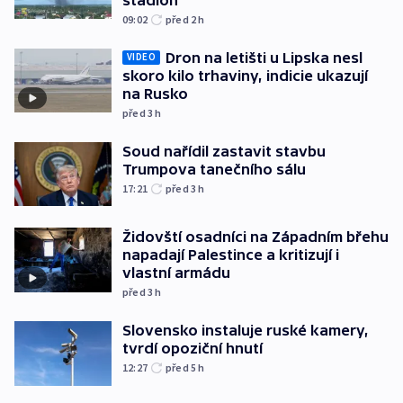
09:02
před 2
h
Dron na letišti u Lipska nesl
VIDEO
skoro kilo trhaviny, indicie ukazují
na Rusko
před 3
h
Soud nařídil zastavit stavbu
Trumpova tanečního sálu
17:21
před 3
h
Židovští osadníci na Západním břehu
napadají Palestince a kritizují i
vlastní armádu
před 3
h
Slovensko instaluje ruské kamery,
tvrdí opoziční hnutí
12:27
před 5
h