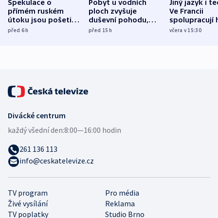
Spekulace o
Pobyt u vodních
Jiný jazyk i t
přímém ruském
ploch zvyšuje
Ve Francii
útoku jsou pošetilé,
duševní pohodu,
spolupracují h
míní estonský
ukázala
různých zemí
před 6
h
před 15
h
včera v 15:30
bezpečnostní
mezinárodní studie
expert
Divácké centrum
každý všední den:
8:00—16:00 hodin
261 136 113
info@ceskatelevize.cz
TV program
Pro média
Živé vysílání
Reklama
TV poplatky
Studio Brno