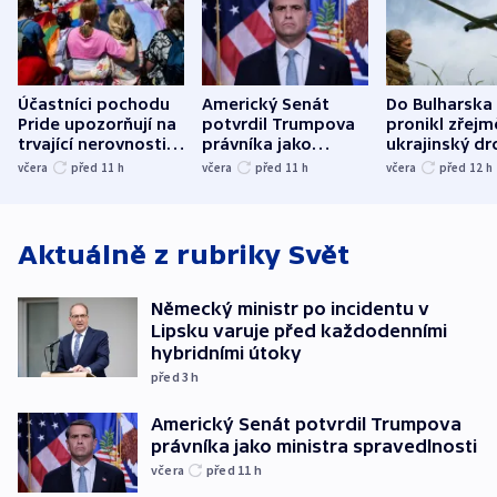
Účastníci pochodu
Americký Senát
Do Bulharska
Pride upozorňují na
potvrdil Trumpova
pronikl zřejm
trvající nerovnosti i
právníka jako
ukrajinský dr
společenskou
ministra
explodoval k
včera
před 11
h
včera
před 11
h
včera
před 12
h
atmosféru
spravedlnosti
od plynovod
Aktuálně z rubriky
Svět
Německý ministr po incidentu v
Lipsku varuje před každodenními
hybridními útoky
před 3
h
Americký Senát potvrdil Trumpova
právníka jako ministra spravedlnosti
včera
před 11
h