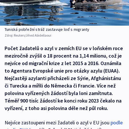
Tuniská pobřežní stráž zastavuje loď s migranty
Zdroj:
Reuters/Jihed Abidellaoui
Počet žadatelů o azyl v zemích EU se v loňském roce
meziročně zvýšil o 18 procent na 1,14 milionu, což je
nejvíce od migrační krize z let 2015 a 2016. Oznámila
to Agentura Evropské unie pro otázky azylu (EUAA).
Nejčastěji azylanti přicházeli ze Sýrie, Afghánistánu
či Turecka a mířili do Německa či Francie. Více než
polovina vyřízených žádostí byla loni zamítnuta.
Téměř 900 tisíc žádostí ke konci roku 2023 čekalo na
vyřízení, z toho asi polovina déle než půl roku.
Nejvíce zastoupeni mezi žadateli o azyl v EU jsou
podle