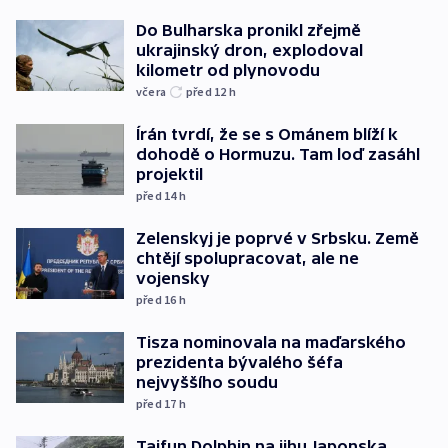
Do Bulharska pronikl zřejmě
ukrajinský dron, explodoval
kilometr od plynovodu
včera
před 12
h
Írán tvrdí, že se s Ománem blíží k
dohodě o Hormuzu. Tam loď zasáhl
projektil
před 14
h
Zelenskyj je poprvé v Srbsku. Země
chtějí spolupracovat, ale ne
vojensky
před 16
h
Tisza nominovala na maďarského
prezidenta bývalého šéfa
nejvyššího soudu
před 17
h
Tajfun Dolphin na jihu Japonska