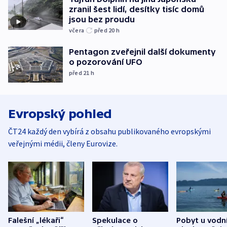
zranil šest lidí, desítky tisíc domů
jsou bez proudu
včera
před 20
h
Pentagon zveřejnil další dokumenty
o pozorování UFO
před 21
h
Evropský pohled
ČT24 každý den vybírá z obsahu publikovaného evropskými
veřejnými médii, členy Eurovize.
Falešní „lékaři“
Spekulace o
Pobyt u vodn