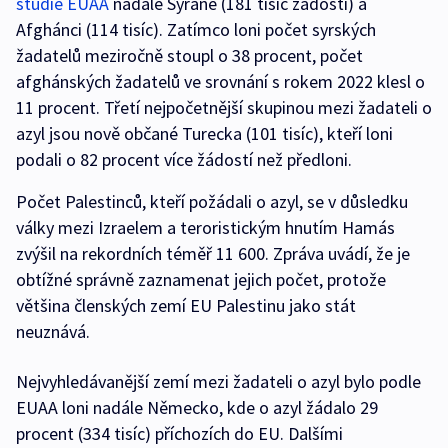
studie EUAA
nadále Syřané (181 tisíc žádostí) a
Afghánci (114 tisíc). Zatímco loni počet syrských
žadatelů meziročně stoupl o 38 procent, počet
afghánských žadatelů ve srovnání s rokem 2022 klesl o
11 procent. Třetí nejpočetnější skupinou mezi žadateli o
azyl jsou nově občané Turecka (101 tisíc), kteří loni
podali o 82 procent více žádostí než předloni.
Počet Palestinců, kteří požádali o azyl, se v důsledku
války mezi Izraelem a teroristickým hnutím Hamás
zvýšil na rekordních téměř 11 600. Zpráva uvádí, že je
obtížné správně zaznamenat jejich počet, protože
většina členských zemí EU Palestinu jako stát
neuznává.
Nejvyhledávanější zemí mezi žadateli o azyl bylo podle
EUAA loni nadále Německo, kde o azyl žádalo 29
procent (334 tisíc) příchozích do EU. Dalšími