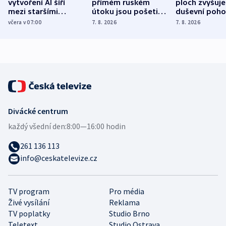
vytvoření AI šíří
přímém ruském
ploch zvyšuje
mezi staršími
útoku jsou pošetilé,
duševní poho
Poláky nebezpečné
míní estonský
ukázala
včera v 07:00
7. 8. 2026
7. 8. 2026
zdravotní rady
bezpečnostní
mezinárodní 
expert
Divácké centrum
každý všední den:
8:00—16:00 hodin
261 136 113
info@ceskatelevize.cz
TV program
Pro média
Živé vysílání
Reklama
TV poplatky
Studio Brno
Teletext
Studio Ostrava