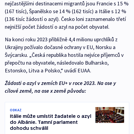
nejčastějšími destinacemi migrantů jsou Francie s 15 %
(167 tisíc), Španělsko se 14 % (162 tisíc) a Itálie s 12 %
(136 tisíc žádostí o azyl). Česko loni zaznamenalo třetí
nejnižší počet žádostí o azyl na počet obyvatel.
Na konci roku 2023 přibližně 4,4 milionu uprchlíků z
Ukrajiny požívalo dočasné ochrany v EU, Norsku a
Švýcarsku. „Česká republika hostila nejvíce příjemců v
přepočtu na obyvatele, následovalo Bulharsko,
Estonsko, Litva a Polsko,“ uvádí EUAA.
Žádosti o azyl v zemích EU+ v roce 2023. Na ose y
cílové země, na ose x země původu:
ODKAZ
Itálie může umístit žadatele o azyl
do Albánie. Tamní parlament
dohodu schválil