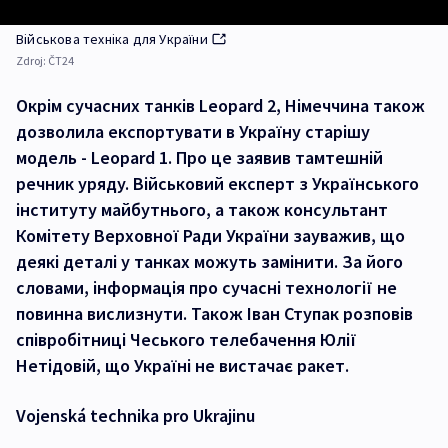
Військова техніка для України
Zdroj:
ČT24
Окрім сучасних танків Leopard 2, Німеччина також
дозволила експортувати в Україну старішу
модель - Leopard 1. Про це заявив тамтешній
речник уряду. Військовий експерт з Українського
інституту майбутнього, а також консультант
Комітету Верховної Ради України зауважив, що
деякі деталі у танках можуть замінити. За його
словами, інформація про сучасні технології не
повинна вислизнути. Також Іван Ступак розповів
співробітниці Чеського телебачення Юлії
Нетідовій, що Україні не вистачає ракет.
Vojenská technika pro Ukrajinu