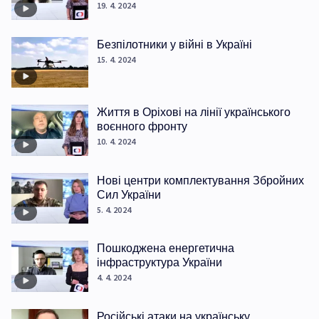
19. 4. 2024
Безпілотники у війні в Україні
15. 4. 2024
Життя в Оріхові на лінії українського
воєнного фронту
10. 4. 2024
Нові центри комплектування Збройних
Сил України
5. 4. 2024
Пошкоджена енергетична
інфраструктура України
4. 4. 2024
Російські атаки на українську