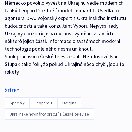
Německo povolilo vyvézt na Ukrajinu vedle moderních
tanků Leopard 2 i starší model Leopard 1. Uvedla to
agentura DPA. Vojenský expert z Ukrajinského institutu
budoucnosti a také konzultant Výboru Nejvyšší rady
Ukrajiny upozorňuje na nutnost vyměnit v tancích
některé jejich části. Informace o systémech moderní
technologie podle něho nesmí uniknout.
Spolupracovnici České televize Julii Netidovové Ivan
Stupak také řekl, že pokud Ukrajině něco chybí, jsou to
rakety.
ŠTÍTKY
Speciály
Leopard 1
Ukrajina
Ukrajinské novinářky pracují z České televize