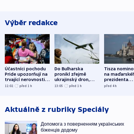
Výběr redakce
Účastníci pochodu
Do Bulharska
Tisza nomino
Pride upozorňují na
pronikl zřejmě
na maďarské
trvající nerovnosti i
ukrajinský dron,
prezidenta
společenskou
explodoval kilometr
bývalého šéf
12:02
před 1
h
13:05
před 1
h
před 4
h
atmosféru
od plynovodu
nejvyššího s
Aktuálně z rubriky
Speciály
Допомога з поверненням українських
біженців додому