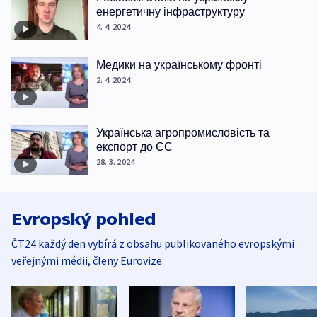
енергетичну інфраструктуру
4. 4. 2024
Медики на українському фронті
2. 4. 2024
Українська агропромисловість та
експорт до ЄС
28. 3. 2024
Evropský pohled
ČT24 každý den vybírá z obsahu publikovaného evropskými
veřejnými médii, členy Eurovize.