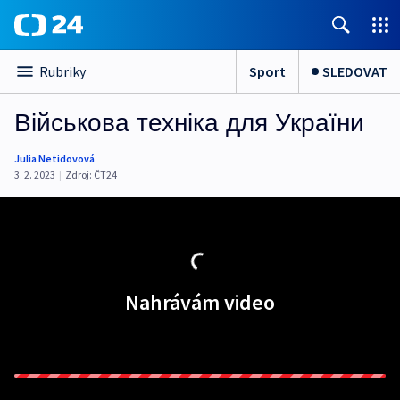
Sport
SLEDOVAT
Rubriky
Військова техніка для України
Julia Netidovová
3. 2. 2023
|
Zdroj:
ČT24
Nahrávám video