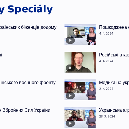
ky
Speciály
раїнських біженців додому
Пошкоджена е
4. 4. 2024
ні
Російські ата
4. 4. 2024
раїнського воєнного фронту
Медики на ук
2. 4. 2024
я Збройних Сил України
Українська аг
28. 3. 2024