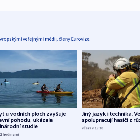
vropskými veřejnými médii, členy Eurovize.
Jiný jazyk i technika. Ve
t u vodních ploch zvyšuje
spolupracují hasiči z r
evní pohodu, ukázala
inárodní studie
včera v 15:30
12
hodinami