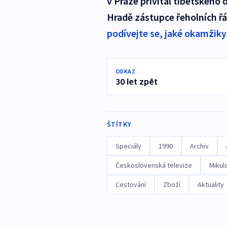
v Praze přivítal tibetského 
Hradě zástupce řeholních řá
podívejte se, jaké okamžiky 
ODKAZ
30 let zpět
ŠTÍTKY
Speciály
1990
Archiv
Československá televize
Mikul
Cestování
Zboží
Aktuality