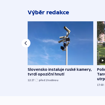
Výběr redakce
Slovensko instaluje ruské kamery,
Poli
tvrdí opoziční hnutí
Tanv
utrpě
12:27
před 1
hodinou
17:03