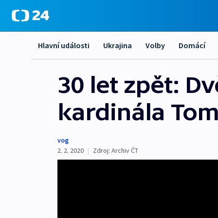
Hlavní události
Ukrajina
Volby
Domácí
30 let zpět: 
kardinála To
vog
2. 2. 2020
|
Zdroj:
Archiv ČT