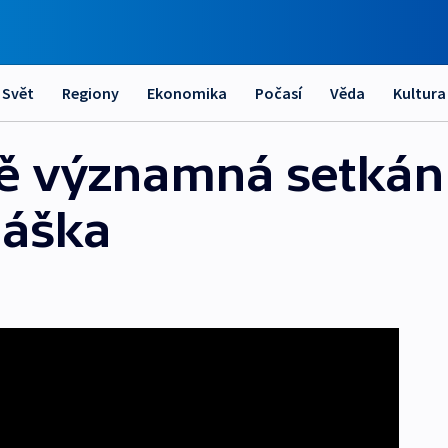
Svět
Regiony
Ekonomika
Počasí
Věda
Kultura
Dvě významná setkán
máška