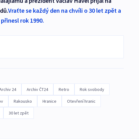
dalajlamu a prezident Václav Havel přijal na
dů.
Vraťte se každý den na chvíli o 30 let zpět a
přinesl rok 1990.
Archiv 24
Archiv ČT24
Retro
Rok svobody
ov
Rakousko
Hranice
Otevření hranic
30 let zpět