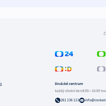
Č
Divácké centrum
ů
každý všední den:
8:00—16:00 ho
261 136 113
info@ceskate