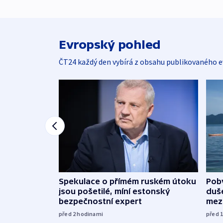
Evropský pohled
ČT24 každý den vybírá z obsahu publikovaného e
Spekulace o přímém ruském útoku
Poby
jsou pošetilé, míní estonský
duš
bezpečnostní expert
mez
před 2
hodinami
před 