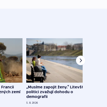
 Francii
„Musíme zapojit ženy.“ Litevští
Na Uk
ůzných zemí
politici zvažují dohodu o
občan
demografii
na s
5. 8. 2026
5. 8. 20