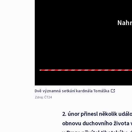
Nahr
Dvě významná setkání kardinála Tomáška
Zdroj:
ČT24
2. únor přinesl několik udál
obnovu duchovního života 