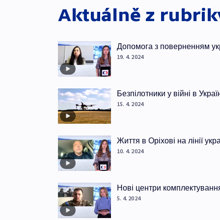
Aktuálně z rubri
Допомога з поверненням ук
19. 4. 2024
Безпілотники у війні в Украї
15. 4. 2024
Життя в Оріхові на лінії ук
10. 4. 2024
Нові центри комплектуванн
5. 4. 2024