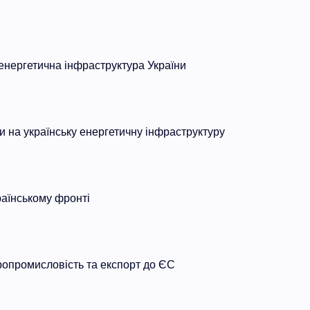
нергетична інфраструктура України
ки на українську енергетичну інфраструктуру
раїнському фронті
ропромисловість та експорт до ЄС