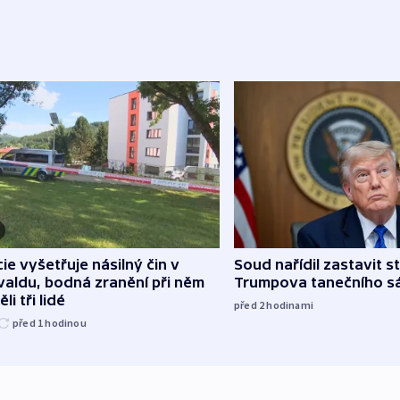
cie vyšetřuje násilný čin v
Soud nařídil zastavit s
aldu, bodná zranění při něm
Trumpova tanečního s
li tři lidé
před 2
hodinami
před 1
hodinou