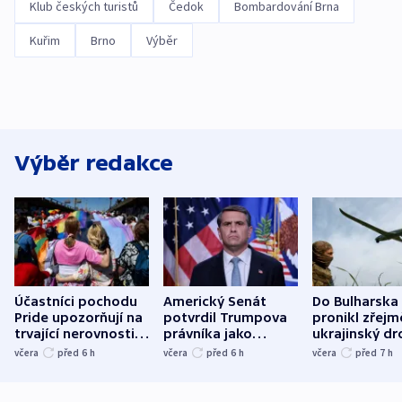
Klub českých turistů
Čedok
Bombardování Brna
Kuřim
Brno
Výběr
Výběr redakce
Účastníci pochodu
Americký Senát
Do Bulharska
Pride upozorňují na
potvrdil Trumpova
pronikl zřejm
trvající nerovnosti i
právníka jako
ukrajinský dr
společenskou
ministra
explodoval k
včera
před 6
h
včera
před 6
h
včera
před 7
h
atmosféru
spravedlnosti
od plynovod