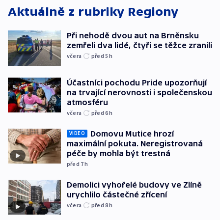
Aktuálně z rubriky
Regiony
Při nehodě dvou aut na Brněnsku
zemřeli dva lidé, čtyři se těžce zranili
včera
před 5
h
Účastníci pochodu Pride upozorňují
na trvající nerovnosti i společenskou
atmosféru
včera
před 6
h
Domovu Mutice hrozí
VIDEO
maximální pokuta. Neregistrovaná
péče by mohla být trestná
před 7
h
Demolici vyhořelé budovy ve Zlíně
urychlilo částečné zřícení
včera
před 8
h