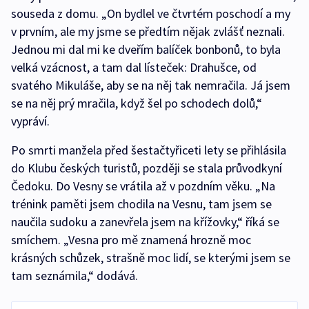
souseda z domu. „On bydlel ve čtvrtém poschodí a my
v prvním, ale my jsme se předtím nějak zvlášť neznali.
Jednou mi dal mi ke dveřím balíček bonbonů, to byla
velká vzácnost, a tam dal lísteček: Drahušce, od
svatého Mikuláše, aby se na něj tak nemračila. Já jsem
se na něj prý mračila, když šel po schodech dolů,“
vypráví.
Po smrti manžela před šestačtyřiceti lety se přihlásila
do Klubu českých turistů, později se stala průvodkyní
Čedoku. Do Vesny se vrátila až v pozdním věku. „Na
trénink paměti jsem chodila na Vesnu, tam jsem se
naučila sudoku a zanevřela jsem na křížovky,“ říká se
smíchem. „Vesna pro mě znamená hrozně moc
krásných schůzek, strašně moc lidí, se kterými jsem se
tam seznámila,“ dodává.