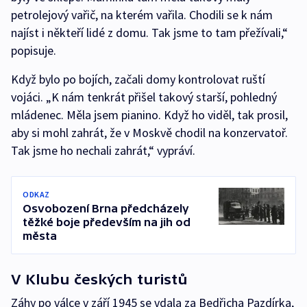
petrolejový vařič, na kterém vařila. Chodili se k nám
najíst i někteří lidé z domu. Tak jsme to tam přežívali,“
popisuje.
Když bylo po bojích, začali domy kontrolovat ruští
vojáci. „K nám tenkrát přišel takový starší, pohledný
mládenec. Měla jsem pianino. Když ho viděl, tak prosil,
aby si mohl zahrát, že v Moskvě chodil na konzervatoř.
Tak jsme ho nechali zahrát,“ vypráví.
ODKAZ
Osvobození Brna předcházely
těžké boje především na jih od
města
V Klubu českých turistů
Záhy po válce v září 1945 se vdala za Bedřicha Pazdírka,