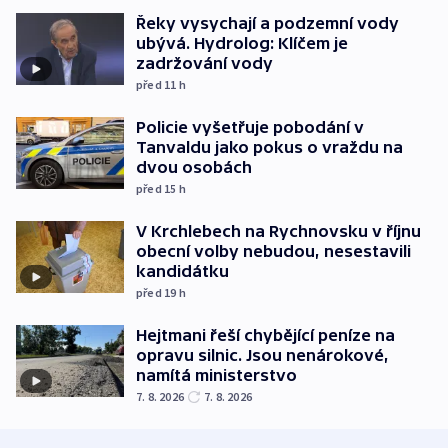
Řeky vysychají a podzemní vody
ubývá. Hydrolog: Klíčem je
zadržování vody
před 11
h
Policie vyšetřuje pobodání v
Tanvaldu jako pokus o vraždu na
dvou osobách
před 15
h
V Krchlebech na Rychnovsku v říjnu
obecní volby nebudou, nesestavili
kandidátku
před 19
h
Hejtmani řeší chybějící peníze na
opravu silnic. Jsou nenárokové,
namítá ministerstvo
7. 8. 2026
7. 8. 2026