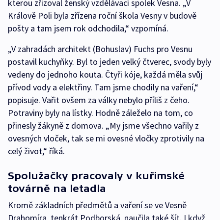
kterou zřizoval ženský vzdělávací spolek Vesna. „V
Králově Poli byla zřízena roční škola Vesny v budově
pošty a tam jsem rok odchodila,“ vzpomíná.
„V zahradách architekt (Bohuslav) Fuchs pro Vesnu
postavil kuchyňky. Byl to jeden velký čtverec, svody byly
vedeny do jednoho kouta. Čtyři kóje, každá měla svůj
přívod vody a elektřiny. Tam jsme chodily na vaření,“
popisuje. Vařit ovšem za války nebylo příliš z čeho.
Potraviny byly na lístky. Hodně záleželo na tom, co
přinesly žákyně z domova. „My jsme všechno vařily z
ovesných vloček, tak se mi ovesné vločky zprotivily na
celý život,“ říká.
Spolužačky pracovaly v kuřimské
továrně na letadla
Kromě základních předmětů a vaření se ve Vesně
Drahomíra, tenkrát Podborská, naučila také šít. I když