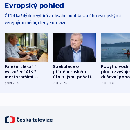
Evropský pohled
ČT24 každý den vybírá z obsahu publikovaného evropskými
veřejnými médii, členy Eurovize.
Falešní „lékaři“
Spekulace o
Pobyt u vodn
vytvoření AI šíří
přímém ruském
ploch zvyšuje
mezi staršími
útoku jsou pošetilé,
duševní poho
Poláky nebezpečné
míní estonský
ukázala
před 20
h
7. 8. 2026
7. 8. 2026
zdravotní rady
bezpečnostní
mezinárodní 
expert