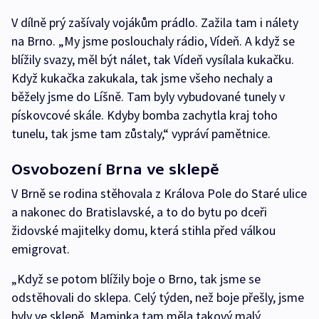
V dílně prý zašívaly vojákům prádlo. Zažila tam i nálety
na Brno. „My jsme poslouchaly rádio, Vídeň. A když se
blížily svazy, měl být nálet, tak Vídeň vysílala kukačku.
Když kukačka zakukala, tak jsme všeho nechaly a
běžely jsme do Líšně. Tam byly vybudované tunely v
pískovcové skále. Kdyby bomba zachytla kraj toho
tunelu, tak jsme tam zůstaly,“ vypráví pamětnice.
Osvobození Brna ve sklepě
V Brně se rodina stěhovala z Králova Pole do Staré ulice
a nakonec do Bratislavské, a to do bytu po dceři
židovské majitelky domu, která stihla před válkou
emigrovat.
„Když se potom blížily boje o Brno, tak jsme se
odstěhovali do sklepa. Celý týden, než boje přešly, jsme
byly ve sklepě. Maminka tam měla takový malý