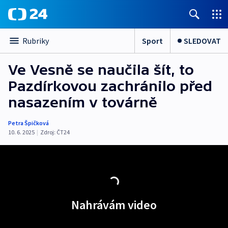
Sport
SLEDOVAT
Rubriky
Ve Vesně se naučila šít, to
Pazdírkovou zachránilo před
nasazením v továrně
Petra Špičková
10. 6. 2025
|
Zdroj:
ČT24
Nahrávám video