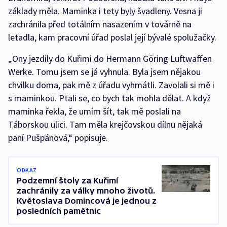
základy měla. Maminka i tety byly švadleny. Vesna ji
zachránila před totálním nasazením v továrně na
letadla, kam pracovní úřad poslal její bývalé spolužačky.
„Ony jezdily do Kuřimi do Hermann Göring Luftwaffen
Werke. Tomu jsem se já vyhnula. Byla jsem nějakou
chvilku doma, pak mě z úřadu vyhmátli. Zavolali si mě i
s maminkou. Ptali se, co bych tak mohla dělat. A když
maminka řekla, že umím šít, tak mě poslali na
Táborskou ulici. Tam měla krejčovskou dílnu nějaká
paní Pušpánová,“ popisuje.
ODKAZ
Podzemní štoly za Kuřimí
zachránily za války mnoho životů.
Květoslava Domincová je jednou z
posledních pamětnic