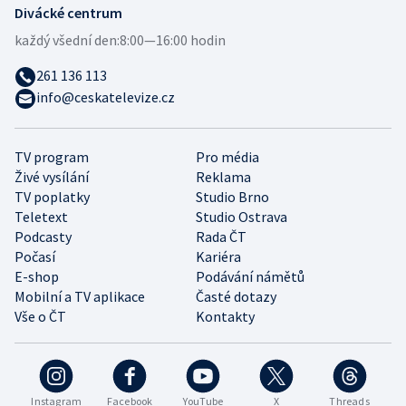
Divácké centrum
každý všední den:
8:00—16:00 hodin
261 136 113
info@ceskatelevize.cz
TV program
Pro média
Živé vysílání
Reklama
TV poplatky
Studio Brno
Teletext
Studio Ostrava
Podcasty
Rada ČT
Počasí
Kariéra
E-shop
Podávání námětů
Mobilní a TV aplikace
Časté dotazy
Vše o ČT
Kontakty
Instagram
Facebook
YouTube
X
Threads