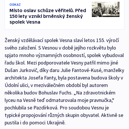
ODKAZ
Místo oslav schůze věřitelů. Před
150 lety vznikl brněnský ženský
spolek Vesna
Ženský vzdělávací spolek Vesna slaví letos 155. výročí
svého založení. S Vesnou v době jejího rozkvětu bylo
spjato mnoho významných osobností, spolek vybudoval
řadu škol. Mezi podporovatele Vesny patřil mimo jiné
Dušan Jurkovič, díky daru Julie Fantové-Kusé, manželky
architekta Josefa Fanty, byla postavena budova školy v
Údolní ulici, v meziválečném období byl autorem
několika budov Bohuslav Fuchs. „Na zdravotnickém
lyceu na Vesně teď odmaturovala moje pravnučka,“
pochlubila se Pazdírková. Pro soudobou Vesnu je
typické propojování různých skupin obyvatel. Aktivně se
pustila i do pomoci Ukrajině.