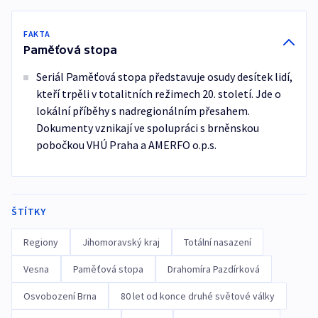
FAKTA
Paměťová stopa
Seriál Paměťová stopa představuje osudy desítek lidí,
kteří trpěli v totalitních režimech 20. století. Jde o
lokální příběhy s nadregionálním přesahem.
Dokumenty vznikají ve spolupráci s brněnskou
pobočkou VHÚ Praha a AMERFO o.p.s.
ŠTÍTKY
Regiony
Jihomoravský kraj
Totální nasazení
Vesna
Paměťová stopa
Drahomíra Pazdírková
Osvobození Brna
80 let od konce druhé světové války