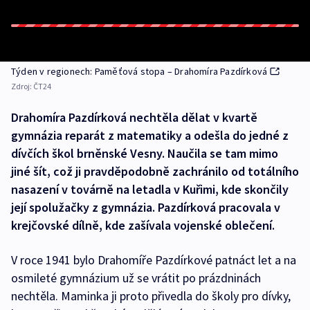
Týden v regionech: Paměťová stopa – Drahomíra Pazdírková
Zdroj:
ČT24
Drahomíra Pazdírková nechtěla dělat v kvartě
gymnázia reparát z matematiky a odešla do jedné z
dívčích škol brněnské Vesny. Naučila se tam mimo
jiné šít, což ji pravděpodobně zachránilo od totálního
nasazení v továrně na letadla v Kuřimi, kde skončily
její spolužačky z gymnázia. Pazdírková pracovala v
krejčovské dílně, kde zašívala vojenské oblečení.
V roce 1941 bylo Drahomíře Pazdírkové patnáct let a na
osmileté gymnázium už se vrátit po prázdninách
nechtěla. Maminka ji proto přivedla do školy pro dívky,