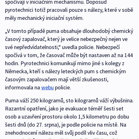
spočívají v iniciačním mechanismu. Doposud
pyrotechnici totiž pracovali pouze s nálezy, které v sobě
měly mechanický iniciační systém.
„V tomto případě puma obsahuje dlouhodobý chemický
časový zapalovač, který je velice nebezpečný nejen ve
své nepředvídatelnosti,“ uvedla policie. Nebezpečí
spočívá v tom, že časovač může být nastaven až na 144
hodin. Pyrotechnici komunikují mimo jiné s kolegy z
Německa, kteří s nálezy leteckých pum s chemickým
časovým zapalovačem mají větší zkušenosti,
informovala na
webu
policie.
Puma váží 250 kilogramů, sto kilogramů váží výbušnina.
Razantní opatření, jako je evakuace téměř šesti set
osob a uzavření prostoru okolo 1,5 kilometru po dobu
šesti dnů (do 27. srpna), je podle policie na místě. Na
znehodnocení nálezu měl svůj podíl vliv času, což