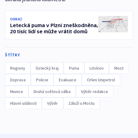
ODKAZ
Letecká puma v Plzni zneškodněna,
20 tisíc lidí se může vrátit domů
ŠTÍTKY
Regiony
Ústecký kraj
Puma
Litvínov
Most
Doprava
Policie
Evakuace
Orlen Unipetrol
Munice
Druhá světová válka
Výběr redakce
Hlavní události
Výběr
Záluží u Mostu