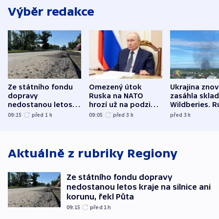
Výběr redakce
Ze státního fondu
Omezený útok
Ukrajina zno
dopravy
Ruska na NATO
zasáhla skla
nedostanou letos
hrozí už na podzim,
Wildberies. 
kraje na silnice ani
varují tajné služby
útočili v Cha
09:15
před 1
h
09:05
před 3
h
před 3
h
korunu, řekl Půta
USA
oblasti
Aktuálně z rubriky
Regiony
Ze státního fondu dopravy
nedostanou letos kraje na silnice ani
korunu, řekl Půta
09:15
před 1
h