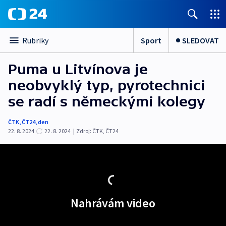
Sport
SLEDOVAT
Rubriky
Puma u Litvínova je
neobvyklý typ, pyrotechnici
se radí s německými kolegy
ČTK
,
ČT24
,
den
22. 8. 2024
22. 8. 2024
|
Zdroj:
ČTK
,
ČT24
Nahrávám video