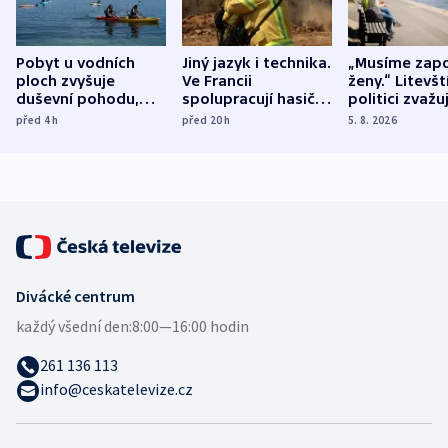
Pobyt u vodních
Jiný jazyk i technika.
„Musíme zapo
ploch zvyšuje
Ve Francii
ženy.“ Litevšt
duševní pohodu,
spolupracují hasiči z
politici zvažuj
ukázala
různých zemí
dohodu o
před 4
h
před 20
h
5. 8. 2026
mezinárodní studie
demografii
Divácké centrum
každý všední den:
8:00—16:00 hodin
261 136 113
info@ceskatelevize.cz