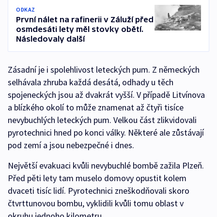
ODKAZ
První nálet na rafinerii v Záluží před
osmdesáti lety měl stovky obětí.
Následovaly další
Zásadní je i spolehlivost leteckých pum. Z německých
selhávala zhruba každá desátá, odhady u těch
spojeneckých jsou až dvakrát vyšší. V případě Litvínova
a blízkého okolí to může znamenat až čtyři tisíce
nevybuchlých leteckých pum. Velkou část zlikvidovali
pyrotechnici hned po konci války. Některé ale zůstávají
pod zemí a jsou nebezpečné i dnes.
Největší evakuaci kvůli nevybuchlé bombě zažila Plzeň.
Před pěti lety tam muselo domovy opustit kolem
dvaceti tisíc lidí. Pyrotechnici zneškodňovali skoro
čtvrttunovou bombu, vyklidili kvůli tomu oblast v
okruhu jednoho kilometru.