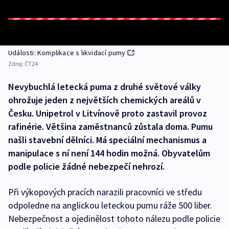
Události: Komplikace s likvidací pumy
Zdroj:
ČT24
Nevybuchlá letecká puma z druhé světové války
ohrožuje jeden z největších chemických areálů v
Česku. Unipetrol v Litvínově proto zastavil provoz
rafinérie. Většina zaměstnanců zůstala doma. Pumu
našli stavební dělníci. Má speciální mechanismus a
manipulace s ní není 144 hodin možná. Obyvatelům
podle policie žádné nebezpečí nehrozí.
Při výkopových pracích narazili pracovníci ve středu
odpoledne na anglickou leteckou pumu ráže 500 liber.
Nebezpečnost a ojedinělost tohoto nálezu podle policie