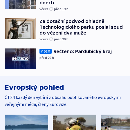
dnech
včera
před 19
h
Za dotační podvod ohledně
Technologického parku poslal soud
do vězení dva muže
včera
před 20
h
Sečteno: Pardubický kraj
VIDEO
před 20
h
Evropský pohled
ČT24 každý den vybírá z obsahu publikovaného evropskými
veřejnými médii, členy Eurovize.