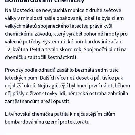
Na Mostecku se nevybuchlá munice z druhé světové
války v minulosti našla opakovaně, lokalita byla cílem
velkých náletů spojeneckého letectva právě kvůli
chemickému závodu, který vyráběl pohonné hmoty pro
válečné potřeby. Systematické bombardování začalo
12. května 1944 a trvalo skoro rok. Spojenečtí piloti na
chemičku zaútočili šestnáctkrát.
Provozy podle odhadů zasáhlo bezmála sedm tisíc
leteckých pum. Dalších více než deset a půl tisíce pak
nejbližší okolí. Nejtragičtější byl hned první nálet, během
něj přišly o život stovky lidí, německá ostraha zabránila
zaměstnancům areál opustit.
Litvínovská chemička patřila k nejčastějším cílům
bombardování na území protektorátu.