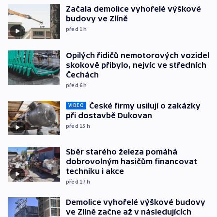
Začala demolice vyhořelé výškové
budovy ve Zlíně
před 1
h
Opilých řidičů nemotorových vozidel
skokově přibylo, nejvíc ve středních
Čechách
před 6
h
České firmy usilují o zakázky
VIDEO
při dostavbě Dukovan
před 15
h
Sběr starého železa pomáhá
dobrovolným hasičům financovat
techniku i akce
před 17
h
Demolice vyhořelé výškové budovy
ve Zlíně začne až v následujících