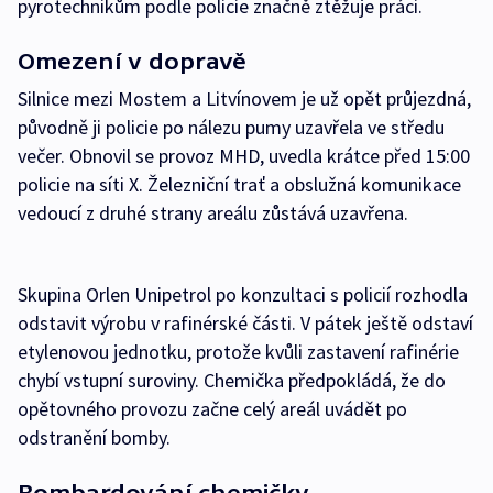
pyrotechnikům podle policie značně ztěžuje práci.
Omezení v dopravě
Silnice mezi Mostem a Litvínovem je už opět průjezdná,
původně ji policie po nálezu pumy uzavřela ve středu
večer. Obnovil se provoz MHD, uvedla krátce před 15:00
policie na síti X. Železniční trať a obslužná komunikace
vedoucí z druhé strany areálu zůstává uzavřena.
Skupina Orlen Unipetrol po konzultaci s policií rozhodla
odstavit výrobu v rafinérské části. V pátek ještě odstaví
etylenovou jednotku, protože kvůli zastavení rafinérie
chybí vstupní suroviny. Chemička předpokládá, že do
opětovného provozu začne celý areál uvádět po
odstranění bomby.
Bombardování chemičky