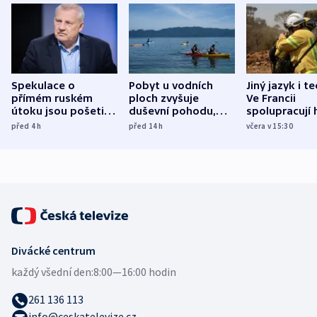
Spekulace o
Pobyt u vodních
Jiný jazyk i t
přímém ruském
ploch zvyšuje
Ve Francii
útoku jsou pošetilé,
duševní pohodu,
spolupracují h
míní estonský
ukázala
různých zemí
před 4
h
před 14
h
včera v 15:30
bezpečnostní
mezinárodní studie
expert
Divácké centrum
každý všední den:
8:00—16:00 hodin
261 136 113
info@ceskatelevize.cz