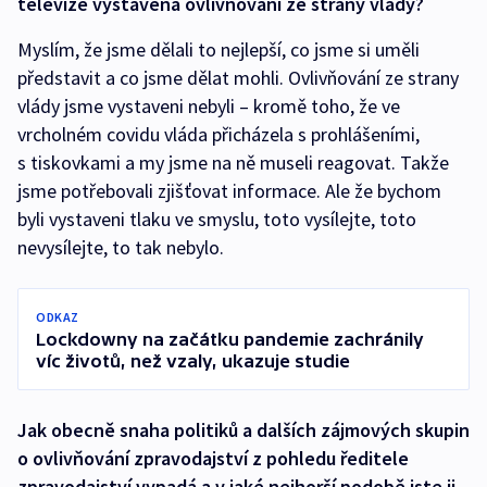
televize vystavena ovlivňování ze strany vlády?
Myslím, že jsme dělali to nejlepší, co jsme si uměli
představit a co jsme dělat mohli. Ovlivňování ze strany
vlády jsme vystaveni nebyli – kromě toho, že ve
vrcholném covidu vláda přicházela s prohlášeními,
s tiskovkami a my jsme na ně museli reagovat. Takže
jsme potřebovali zjišťovat informace. Ale že bychom
byli vystaveni tlaku ve smyslu, toto vysílejte, toto
nevysílejte, to tak nebylo.
ODKAZ
Lockdowny na začátku pandemie zachránily
víc životů, než vzaly, ukazuje studie
Jak obecně snaha politiků a dalších zájmových skupin
o ovlivňování zpravodajství z pohledu ředitele
zpravodajství vypadá a v jaké nejhorší podobě jste ji