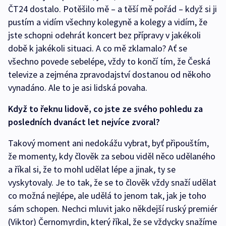
ČT24 dostalo. Potěšilo mě – a těší mě pořád – když si ji
pustím a vidím všechny kolegyně a kolegy a vidím, že
jste schopni odehrát koncert bez přípravy v jakékoli
době k jakékoli situaci. A co mě zklamalo? Ať se
všechno povede sebelépe, vždy to končí tím, že Česká
televize a zejména zpravodajství dostanou od někoho
vynadáno. Ale to je asi lidská povaha.
Když to řeknu lidově, co jste ze svého pohledu za
posledních dvanáct let nejvíce zvoral?
Takový moment ani nedokážu vybrat, byť připouštím,
že momenty, kdy člověk za sebou viděl něco udělaného
a říkal si, že to mohl udělat lépe a jinak, ty se
vyskytovaly. Je to tak, že se to člověk vždy snaží udělat
co možná nejlépe, ale udělá to jenom tak, jak je toho
sám schopen. Nechci mluvit jako někdejší ruský premiér
(Viktor) Černomyrdin, který říkal, že se vždycky snažíme