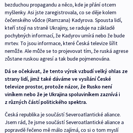
bezduchou propagandu a něco, kde je přání otcem
myšlenky. Asi jste zaregistrovala, co se děje kolem
čečenského vůdce (Ramzana) Kadyrova. Spousta lidí,
kteří stojí na straně Ukrajiny, se raduje na základě
pochybných informací, že Kadyrov umírá nebo že bude
mrtev. To jsou informace, které Česká televize šířit
nemůže. Ale může se to projevovat tím, že ruská agrese
zůstane ruskou agresí a tak bude pojmenována.
Dá se očekávat, že tento výrok vzbudí velký ohlas ze
strany lidí, jimž také dáváme ve vysílání České
televize prostor, protože názor, že Rusko není
viníkem nebo že je Ukrajina spoluviníkem zaznívá i
z různých částí politického spektra.
Česká republika je součástí Severoatlantické aliance.
Jsem rád, že jsme součástí Severoatlantické aliance a
popravdě řečeno mě málo zajímá, co si o tom myslí