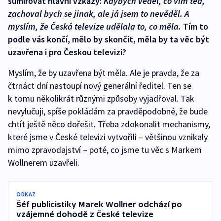
sumírovat hlavní vzkazy:
Kdybych věděl, co vím teď,
zachoval bych se jinak, ale já jsem to nevěděl. A
myslím, že Česká televize udělala to, co měla.
Tím to
podle vás končí, mělo by skončit, měla by ta věc být
uzavřena i pro Českou televizi?
Myslím, že by uzavřena být měla. Ale je pravda, že za
čtrnáct dní nastoupí nový generální ředitel. Ten se
k tomu několikrát různými způsoby vyjadřoval. Tak
nevylučuji, spíše pokládám za pravděpodobné, že bude
chtít ještě něco dořešit. Třeba zdokonalit mechanismy,
které jsme v České televizi vytvořili – většinou vznikaly
mimo zpravodajství – poté, co jsme tu věc s Markem
Wollnerem uzavřeli.
ODKAZ
Šéf publicistiky Marek Wollner odchází po
vzájemné dohodě z České televize