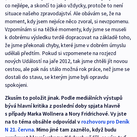
co nejlépe, a skončí to jako vždycky, protože to není
situace našeho zpravodajství. Ale obávám se, že na
moment, kdy jsem nejvíce něco zvoral, si nevzpomenu.
Vzpomínám si na těžké momenty, kdy jsme se museli
k dobrému výsledku tvrdě dopracovat na základě toho,
že jsme překonali chyby, které jsme v dobrém úmyslu
udělali předtím. Pokud si vzpomenete na rozjezd
nových Událostí na jaře 2012, tak jsme chtěli jít novou
cestou, ale pak nás stálo možná rok práce, než jsme se
dostali do stavu, se kterým jsme byli opravdu
spokojeni.
Zkusím to položit jinak. Podle mediálních výstupů
bývá hlavní kritika z poslední doby spjata hlavně
s případy Marka Wollnera a Nory Fridrichové. Vy jste
na to téma obsáhle odpovídal v
rozhovoru pro Deník
N 21. června
. Mimo jiné tam zaznělo, když budu