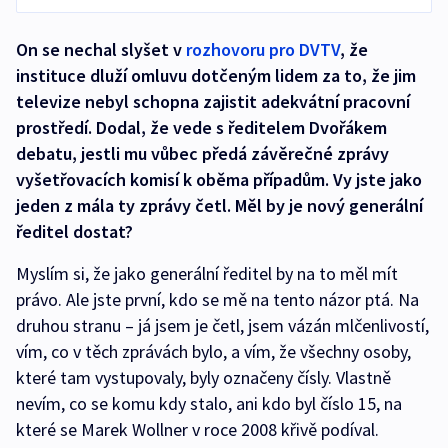
On se nechal slyšet v
rozhovoru pro DVTV
, že
instituce dluží omluvu dotčeným lidem za to, že jim
televize nebyl schopna zajistit adekvátní pracovní
prostředí. Dodal, že vede s ředitelem Dvořákem
debatu, jestli mu vůbec předá závěrečné zprávy
vyšetřovacích komisí k oběma případům. Vy jste jako
jeden z mála ty zprávy četl. Měl by je nový generální
ředitel dostat?
Myslím si, že jako generální ředitel by na to měl mít
právo. Ale jste první, kdo se mě na tento názor ptá. Na
druhou stranu – já jsem je četl, jsem vázán mlčenlivostí,
vím, co v těch zprávách bylo, a vím, že všechny osoby,
které tam vystupovaly, byly označeny čísly. Vlastně
nevím, co se komu kdy stalo, ani kdo byl číslo 15, na
které se Marek Wollner v roce 2008 křivě podíval.