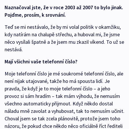
Naznačoval jste, že v roce 2003 až 2007 to bylo jinak.
Pojďme, prosím, k srovnání.
Teď se mi nestávalo, že by mi volal politik v okamžiku,
kdy natírám na chalupě střechu, a huboval mi, že jsme
něco vysílali špatně a že jsem mu zkazil víkend. To už se
nestává.
Mají všichni vaše telefonní číslo?
Moje telefonní číslo je mé soukromé telefonní číslo, ale
není nijak utajované, takže ho má spousta lidí. Je
pravda, že když je to moje telefonní číslo – a jeho
provoz si sám hradím – tak mám výhodu, že nemusím
všechno automaticky přijmout. Když někdo dostal
náladu mně zavolat a vyhubovat, tak to nemusím učinit.
Choval jsem se tak zcela plánovitě, protože jsem toho
názoru, že pokud chce někdo něco oficiálně říct řediteli