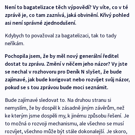
Není to bagatelizace těch výpovědí? Vy víte, co v té
zprávě je, co tam zaznívá, jaká obvinění. Křivý pohled
asi není správné zjednodušení.
Kdybych to považoval za bagatelizaci, tak to tady
neříkám.
Pochopila jsem, že by měl nový generální ředitel
dostat tu zprávu. Změní v něčem jeho názor? Vy jste
se nechal v rozhovoru pro Deník N slyšet, že bude
zajímavé, jak bude korigovat nebo rozvíjet svůj názor,
pokud se s tou zprávou bude moci seznámit.
Bude zajímavé sledovat to. Na druhou stranu si
nemyslím, že by dospěl k zásadně jiným závěrům, než
ke kterým jsme dospěli my, k jinému způsobu řešení. Je
to možná o rozvoji mechanismu, ale všechno se musí
rozvíjet, všechno může být stále dokonalejší. Je skoro,