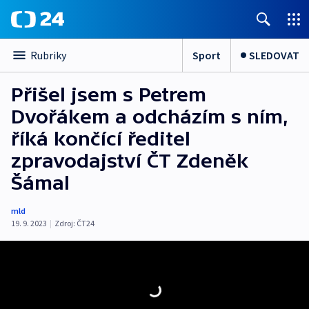
Sport
SLEDOVAT
Rubriky
Přišel jsem s Petrem
Dvořákem a odcházím s ním,
říká končící ředitel
zpravodajství ČT Zdeněk
Šámal
mld
19. 9. 2023
|
Zdroj:
ČT24