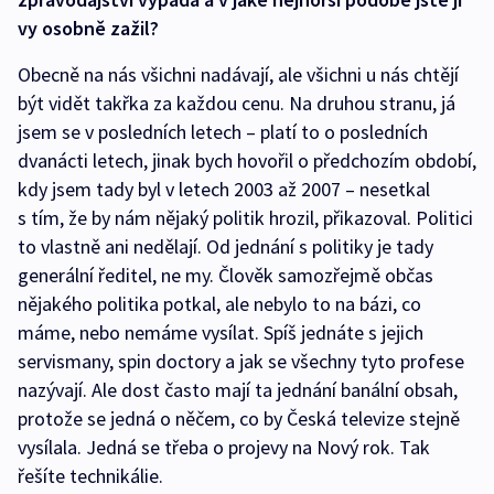
vy osobně zažil?
Obecně na nás všichni nadávají, ale všichni u nás chtějí
být vidět takřka za každou cenu. Na druhou stranu, já
jsem se v posledních letech – platí to o posledních
dvanácti letech, jinak bych hovořil o předchozím období,
kdy jsem tady byl v letech 2003 až 2007 – nesetkal
s tím, že by nám nějaký politik hrozil, přikazoval. Politici
to vlastně ani nedělají. Od jednání s politiky je tady
generální ředitel, ne my. Člověk samozřejmě občas
nějakého politika potkal, ale nebylo to na bázi, co
máme, nebo nemáme vysílat. Spíš jednáte s jejich
servismany, spin doctory a jak se všechny tyto profese
nazývají. Ale dost často mají ta jednání banální obsah,
protože se jedná o něčem, co by Česká televize stejně
vysílala. Jedná se třeba o projevy na Nový rok. Tak
řešíte technikálie.