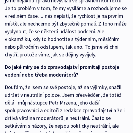
jsme nějakou zprávu nevysílali ve správném kontextu.
Je to problém v tom, že my vysíláme a rozhodujeme se
v reálném čase. U nás neplatí, že rychlost je na prvním
místě, ale nechceme být zbytečně pomalí. Z toho může
vyplynout, že se některá událost podcení. Ale
v okamžiku, kdy to hodnotíte s týdenním, měsíčním
nebo půlročním odstupem, tak ano. To jsme všichni
chytří, protože víme, jak se dějiny vyvíjely.
Do jaké míry se do zpravodajství promítají postoje
vedení nebo třeba moderátorů?
Doufám, že jsem se své postoje, až na výjimky, snažil
udržet v neutrální poloze. Jsem přesvědčen, že totéž
dělá i můj nástupce Petr Mrzena, jeho další
spolupracovníci a editoři z redakce zpravodajství a že i
drtivá většina moderátorů je neutrální. Často se
setkávám s názory, že nejsou politicky neutrální, ale