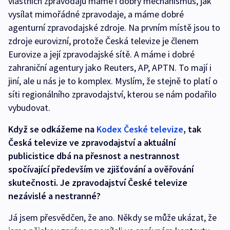
vlastních zpravodajů máme i dobrý mechanismus, jak
vysílat mimořádné zpravodaje, a máme dobré
agenturní zpravodajské zdroje. Na prvním místě jsou to
zdroje eurovizní, protože Česká televize je členem
Eurovize a její zpravodajské sítě. A máme i dobré
zahraniční agentury jako Reuters, AP, APTN. To mají i
jiní, ale u nás je to komplex. Myslím, že stejně to platí o
síti regionálního zpravodajství, kterou se nám podařilo
vybudovat.
Když se odkážeme na
Kodex České televize
, tak
Česká televize ve zpravodajství a aktuální
publicistice dbá na přesnost a nestrannost
spočívající především ve zjišťování a ověřování
skutečnosti. Je zpravodajství České televize
nezávislé a nestranné?
Já jsem přesvědčen, že ano. Někdy se může ukázat, že