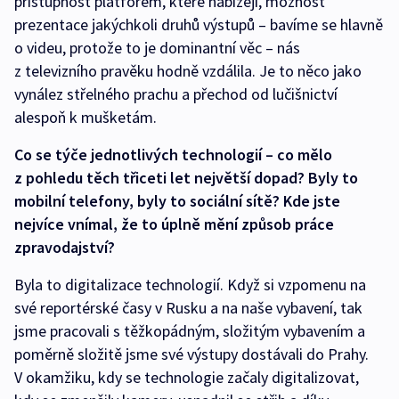
přístupnost platforem, které nabízejí, možnost
prezentace jakýchkoli druhů výstupů – bavíme se hlavně
o videu, protože to je dominantní věc – nás
z televizního pravěku hodně vzdálila. Je to něco jako
vynález střelného prachu a přechod od lučišnictví
alespoň k mušketám.
Co se týče jednotlivých technologií – co mělo
z pohledu těch třiceti let největší dopad? Byly to
mobilní telefony, byly to sociální sítě? Kde jste
nejvíce vnímal, že to úplně mění způsob práce
zpravodajství?
Byla to digitalizace technologií. Když si vzpomenu na
své reportérské časy v Rusku a na naše vybavení, tak
jsme pracovali s těžkopádným, složitým vybavením a
poměrně složitě jsme své výstupy dostávali do Prahy.
V okamžiku, kdy se technologie začaly digitalizovat,