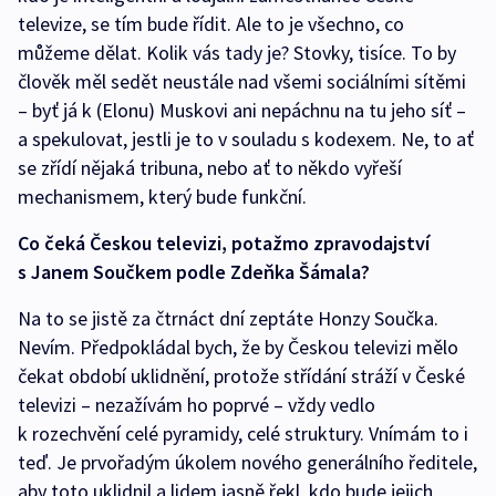
televize, se tím bude řídit. Ale to je všechno, co
můžeme dělat. Kolik vás tady je? Stovky, tisíce. To by
člověk měl sedět neustále nad všemi sociálními sítěmi
– byť já k (Elonu) Muskovi ani nepáchnu na tu jeho síť –
a spekulovat, jestli je to v souladu s kodexem. Ne, to ať
se zřídí nějaká tribuna, nebo ať to někdo vyřeší
mechanismem, který bude funkční.
Co čeká Českou televizi, potažmo zpravodajství
s Janem Součkem podle Zdeňka Šámala?
Na to se jistě za čtrnáct dní zeptáte Honzy Součka.
Nevím. Předpokládal bych, že by Českou televizi mělo
čekat období uklidnění, protože střídání stráží v České
televizi – nezažívám ho poprvé – vždy vedlo
k rozechvění celé pyramidy, celé struktury. Vnímám to i
teď. Je prvořadým úkolem nového generálního ředitele,
aby toto uklidnil a lidem jasně řekl, kdo bude jejich