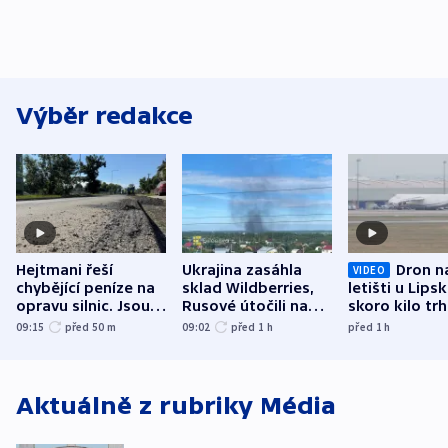
Výběr redakce
Hejtmani řeší
Ukrajina zasáhla
Dron n
VIDEO
chybějící peníze na
sklad Wildberries,
letišti u Lips
opravu silnic. Jsou
Rusové útočili na
skoro kilo trh
nenárokové, namítá
trh, hasiče či
indicie ukazuj
09:15
před 50
m
09:02
před 1
h
před 1
h
ministerstvo
stadion
Rusko
Aktuálně z rubriky
Média