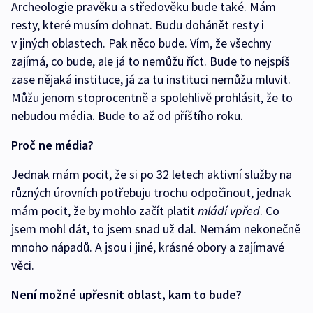
Archeologie pravěku a středověku bude také. Mám
resty, které musím dohnat. Budu dohánět resty i
v jiných oblastech. Pak něco bude. Vím, že všechny
zajímá, co bude, ale já to nemůžu říct. Bude to nejspíš
zase nějaká instituce, já za tu instituci nemůžu mluvit.
Můžu jenom stoprocentně a spolehlivě prohlásit, že to
nebudou média. Bude to až od příštího roku.
Proč ne média?
Jednak mám pocit, že si po 32 letech aktivní služby na
různých úrovních potřebuju trochu odpočinout, jednak
mám pocit, že by mohlo začít platit
mládí vpřed
. Co
jsem mohl dát, to jsem snad už dal. Nemám nekonečně
mnoho nápadů. A jsou i jiné, krásné obory a zajímavé
věci.
Není možné upřesnit oblast, kam to bude?