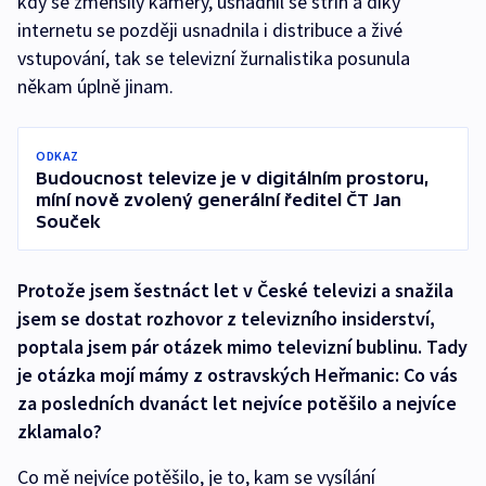
kdy se zmenšily kamery, usnadnil se střih a díky
internetu se později usnadnila i distribuce a živé
vstupování, tak se televizní žurnalistika posunula
někam úplně jinam.
ODKAZ
Budoucnost televize je v digitálním prostoru,
míní nově zvolený generální ředitel ČT Jan
Souček
Protože jsem šestnáct let v České televizi a snažila
jsem se dostat rozhovor z televizního insiderství,
poptala jsem pár otázek mimo televizní bublinu. Tady
je otázka mojí mámy z ostravských Heřmanic: Co vás
za posledních dvanáct let nejvíce potěšilo a nejvíce
zklamalo?
Co mě nejvíce potěšilo, je to, kam se vysílání