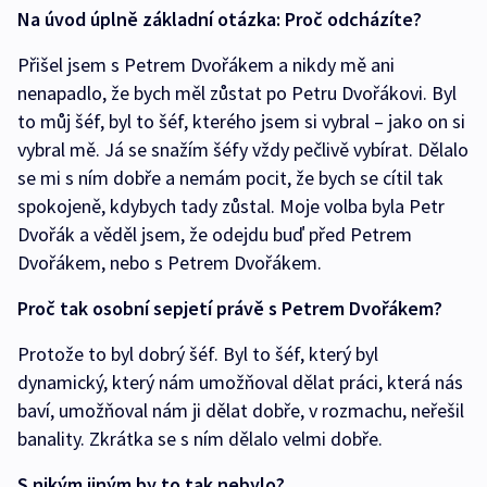
Na úvod úplně základní otázka: Proč odcházíte?
Přišel jsem s Petrem Dvořákem a nikdy mě ani
nenapadlo, že bych měl zůstat po Petru Dvořákovi. Byl
to můj šéf, byl to šéf, kterého jsem si vybral – jako on si
vybral mě. Já se snažím šéfy vždy pečlivě vybírat. Dělalo
se mi s ním dobře a nemám pocit, že bych se cítil tak
spokojeně, kdybych tady zůstal. Moje volba byla Petr
Dvořák a věděl jsem, že odejdu buď před Petrem
Dvořákem, nebo s Petrem Dvořákem.
Proč tak osobní sepjetí právě s Petrem Dvořákem?
Protože to byl dobrý šéf. Byl to šéf, který byl
dynamický, který nám umožňoval dělat práci, která nás
baví, umožňoval nám ji dělat dobře, v rozmachu, neřešil
banality. Zkrátka se s ním dělalo velmi dobře.
S nikým jiným by to tak nebylo?