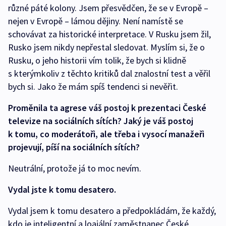
různé páté kolony. Jsem přesvědčen, že se v Evropě –
nejen v Evropě – lámou dějiny. Není namístě se
schovávat za historické interpretace. V Rusku jsem žil,
Rusko jsem nikdy nepřestal sledovat. Myslím si, že o
Rusku, o jeho historii vím tolik, že bych si klidně
s kterýmkoliv z těchto kritiků dal znalostní test a věřil
bych si. Jako že mám spíš tendenci si nevěřit.
Proměnila ta agrese váš postoj k prezentaci České
televize na sociálních sítích? Jaký je váš postoj
k tomu, co moderátoři, ale třeba i vysocí manažeři
projevují, píší na sociálních sítích?
Neutrální, protože já to moc nevím.
Vydal jste k tomu desatero.
Vydal jsem k tomu desatero a předpokládám, že každý,
kdo je inteligentní a loajální zaměstnanec České