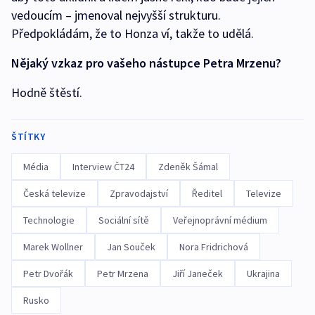
vedoucím – jmenoval nejvyšší strukturu.
Předpokládám, že to Honza ví, takže to udělá.
Nějaký vzkaz pro vašeho nástupce Petra Mrzenu?
Hodně štěstí.
ŠTÍTKY
Média
Interview ČT24
Zdeněk Šámal
Česká televize
Zpravodajství
Ředitel
Televize
Technologie
Sociální sítě
Veřejnoprávní médium
Marek Wollner
Jan Souček
Nora Fridrichová
Petr Dvořák
Petr Mrzena
Jiří Janeček
Ukrajina
Rusko