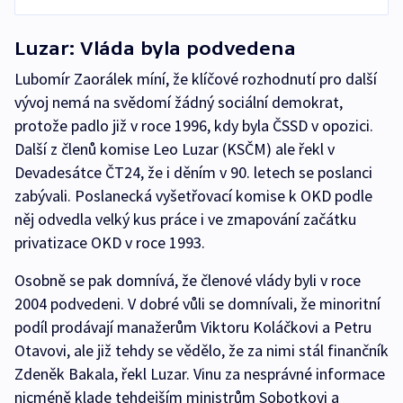
Luzar: Vláda byla podvedena
Lubomír Zaorálek míní, že klíčové rozhodnutí pro další
vývoj nemá na svědomí žádný sociální demokrat,
protože padlo již v roce 1996, kdy byla ČSSD v opozici.
Další z členů komise Leo Luzar (KSČM) ale řekl v
Devadesátce ČT24, že i děním v 90. letech se poslanci
zabývali. Poslanecká vyšetřovací komise k OKD podle
něj odvedla velký kus práce i ve zmapování začátku
privatizace OKD v roce 1993.
Osobně se pak domnívá, že členové vlády byli v roce
2004 podvedeni. V dobré vůli se domnívali, že minoritní
podíl prodávají manažerům Viktoru Koláčkovi a Petru
Otavovi, ale již tehdy se vědělo, že za nimi stál finančník
Zdeněk Bakala, řekl Luzar. Vinu za nesprávné informace
nicméně klade tehdejším ministrům Sobotkovi a