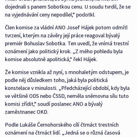
dojednali s panem Sobotkou cenu. U soudu tvrdil, že se
na vyjednávání ceny nepodílel,“ podotkl.
Člen komise za vládní ANO Josef Hájek potom odmítl
tvrzení, kterým na závěry její práce reagoval bývalý
premiér Bohuslav Sobotka. Ten uvedl, že vnímá trestní
oznámení jako politický krok. „Z mého pohledu byla
komise absolutně apolitická,“ řekl Hájek.
Že komise vznikla až nyní, s mnohaletým odstupem, je
podle něj důsledkem toho, jaká byla politická
konstelace v minulosti. „Předcházející období, kdy byla
ve většině ODS nebo ČSSD, neměla sněmovna sílu tuto
komisi zřídit,“ soudí poslanec ANO a bývalý
zaměstnanec OKD.
Podle Lukáše Černohorského cílí čtrnáct trestních
oznámení na čtrnáct lidí. „Jedná se o různá časová