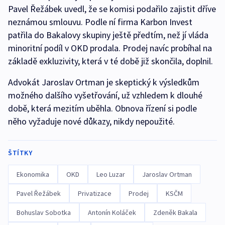
Pavel Řežábek uvedl, že se komisi podařilo zajistit dříve
neznámou smlouvu. Podle ní firma Karbon Invest
patřila do Bakalovy skupiny ještě předtím, než jí vláda
minoritní podíl v OKD prodala. Prodej navíc probíhal na
základě exkluzivity, která v té době již skončila, doplnil.
Advokát Jaroslav Ortman je skeptický k výsledkům
možného dalšího vyšetřování, už vzhledem k dlouhé
době, která mezitím uběhla. Obnova řízení si podle
něho vyžaduje nové důkazy, nikdy nepoužité.
ŠTÍTKY
Ekonomika
OKD
Leo Luzar
Jaroslav Ortman
Pavel Řežábek
Privatizace
Prodej
KSČM
Bohuslav Sobotka
Antonín Koláček
Zdeněk Bakala