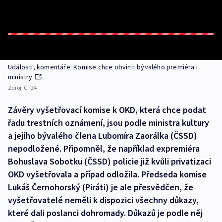
Události, komentáře: Komise chce obvinit bývalého premiéra i
ministry
Zdroj:
ČT24
Závěry vyšetřovací komise k OKD, která chce podat
řadu trestních oznámení, jsou podle ministra kultury
a jejího bývalého člena Lubomíra Zaorálka (ČSSD)
nepodložené. Připomněl, že například expremiéra
Bohuslava Sobotku (ČSSD) policie již kvůli privatizaci
OKD vyšetřovala a případ odložila. Předseda komise
Lukáš Černohorský (Piráti) je ale přesvědčen, že
vyšetřovatelé neměli k dispozici všechny důkazy,
které dali poslanci dohromady. Důkazů je podle něj