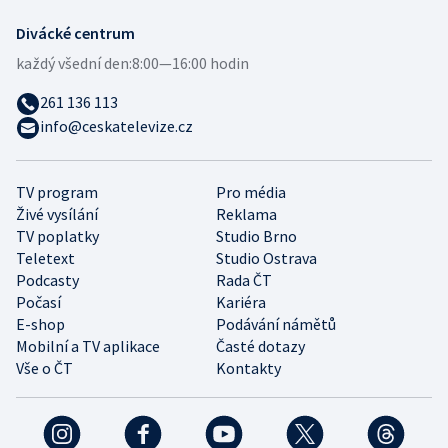
Divácké centrum
každý všední den:
8:00—16:00 hodin
261 136 113
info@ceskatelevize.cz
TV program
Pro média
Živé vysílání
Reklama
TV poplatky
Studio Brno
Teletext
Studio Ostrava
Podcasty
Rada ČT
Počasí
Kariéra
E-shop
Podávání námětů
Mobilní a TV aplikace
Časté dotazy
Vše o ČT
Kontakty