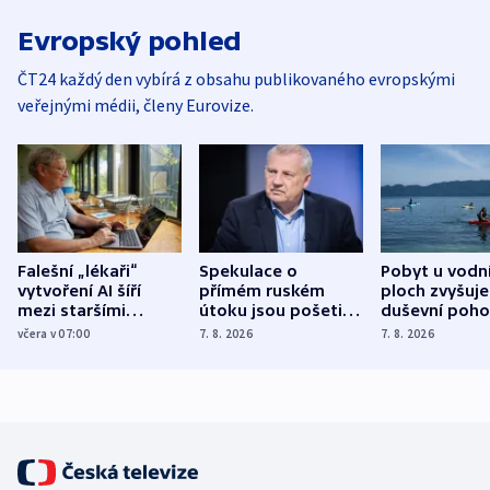
Evropský pohled
ČT24 každý den vybírá z obsahu publikovaného evropskými
veřejnými médii, členy Eurovize.
Falešní „lékaři“
Spekulace o
Pobyt u vodn
vytvoření AI šíří
přímém ruském
ploch zvyšuje
mezi staršími
útoku jsou pošetilé,
duševní poho
Poláky nebezpečné
míní estonský
ukázala
včera v 07:00
7. 8. 2026
7. 8. 2026
zdravotní rady
bezpečnostní
mezinárodní 
expert