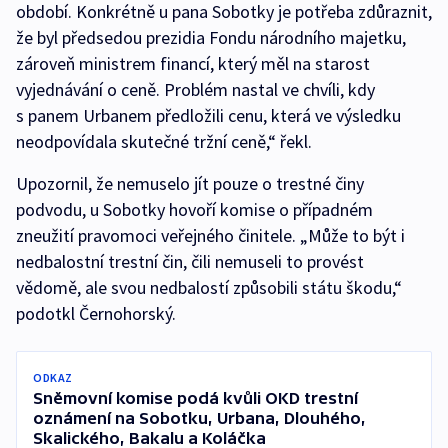
období. Konkrétně u pana Sobotky je potřeba zdůraznit,
že byl předsedou prezidia Fondu národního majetku,
zároveň ministrem financí, který měl na starost
vyjednávání o ceně. Problém nastal ve chvíli, kdy
s panem Urbanem předložili cenu, která ve výsledku
neodpovídala skutečné tržní ceně,“ řekl.
Upozornil, že nemuselo jít pouze o trestné činy
podvodu, u Sobotky hovoří komise o případném
zneužití pravomoci veřejného činitele. „Může to být i
nedbalostní trestní čin, čili nemuseli to provést
vědomě, ale svou nedbalostí způsobili státu škodu,“
podotkl Černohorský.
ODKAZ
Sněmovní komise podá kvůli OKD trestní
oznámení na Sobotku, Urbana, Dlouhého,
Skalického, Bakalu a Koláčka