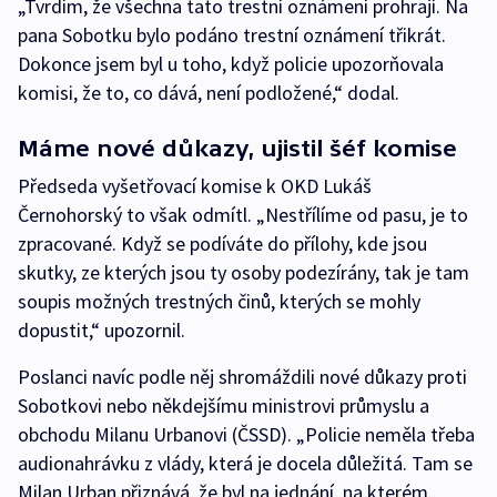
„Tvrdím, že všechna tato trestní oznámení prohrají. Na
pana Sobotku bylo podáno trestní oznámení třikrát.
Dokonce jsem byl u toho, když policie upozorňovala
komisi, že to, co dává, není podložené,“ dodal.
Máme nové důkazy, ujistil šéf komise
Předseda vyšetřovací komise k OKD Lukáš
Černohorský to však odmítl. „Nestřílíme od pasu, je to
zpracované. Když se podíváte do přílohy, kde jsou
skutky, ze kterých jsou ty osoby podezírány, tak je tam
soupis možných trestných činů, kterých se mohly
dopustit,“ upozornil.
Poslanci navíc podle něj shromáždili nové důkazy proti
Sobotkovi nebo někdejšímu ministrovi průmyslu a
obchodu Milanu Urbanovi (ČSSD). „Policie neměla třeba
audionahrávku z vlády, která je docela důležitá. Tam se
Milan Urban přiznává, že byl na jednání, na kterém