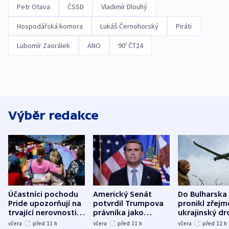
Petr Otava
ČSSD
Vladimír Dlouhý
Hospodářská komora
Lukáš Černohorský
Piráti
Lubomír Zaorálek
ANO
90' ČT24
Výběr redakce
Účastníci pochodu
Americký Senát
Do Bulharska
Pride upozorňují na
potvrdil Trumpova
pronikl zřejm
trvající nerovnosti i
právníka jako
ukrajinský dr
společenskou
ministra
explodoval k
včera
před 11
h
včera
před 11
h
včera
před 12
h