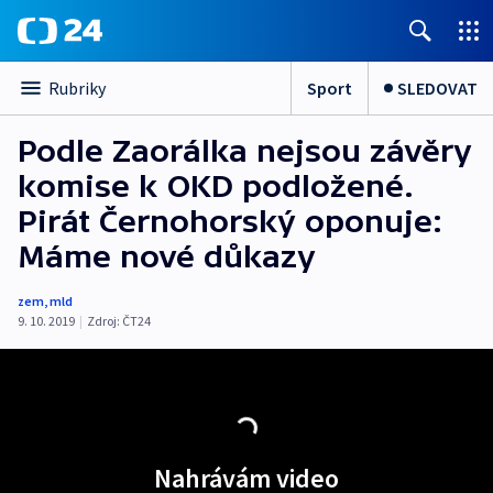
Sport
SLEDOVAT
Rubriky
Podle Zaorálka nejsou závěry
komise k OKD podložené.
Pirát Černohorský oponuje:
Máme nové důkazy
zem
,
mld
9. 10. 2019
|
Zdroj:
ČT24
Nahrávám video