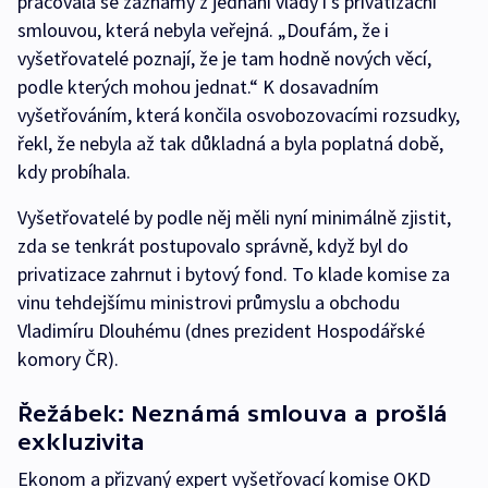
pracovala se záznamy z jednání vlády i s privatizační
smlouvou, která nebyla veřejná. „Doufám, že i
vyšetřovatelé poznají, že je tam hodně nových věcí,
podle kterých mohou jednat.“ K dosavadním
vyšetřováním, která končila osvobozovacími rozsudky,
řekl, že nebyla až tak důkladná a byla poplatná době,
kdy probíhala.
Vyšetřovatelé by podle něj měli nyní minimálně zjistit,
zda se tenkrát postupovalo správně, když byl do
privatizace zahrnut i bytový fond. To klade komise za
vinu tehdejšímu ministrovi průmyslu a obchodu
Vladimíru Dlouhému (dnes prezident Hospodářské
komory ČR).
Řežábek: Neznámá smlouva a prošlá
exkluzivita
Ekonom a přizvaný expert vyšetřovací komise OKD