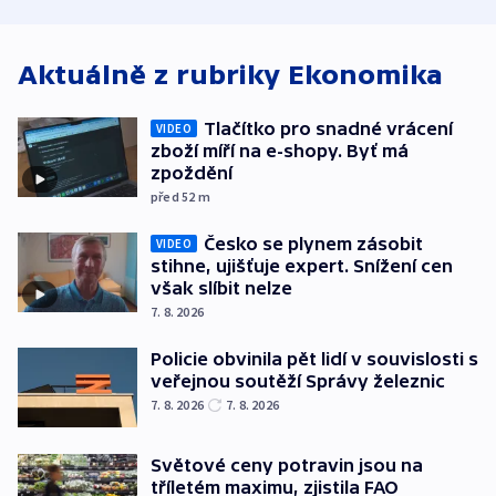
atmosféru
spravedlnosti
od plynovod
Aktuálně z rubriky
Ekonomika
Tlačítko pro snadné vrácení
VIDEO
zboží míří na e-shopy. Byť má
zpoždění
před 52
m
Česko se plynem zásobit
VIDEO
stihne, ujišťuje expert. Snížení cen
však slíbit nelze
7. 8. 2026
Policie obvinila pět lidí v souvislosti s
veřejnou soutěží Správy železnic
7. 8. 2026
7. 8. 2026
Světové ceny potravin jsou na
tříletém maximu, zjistila FAO