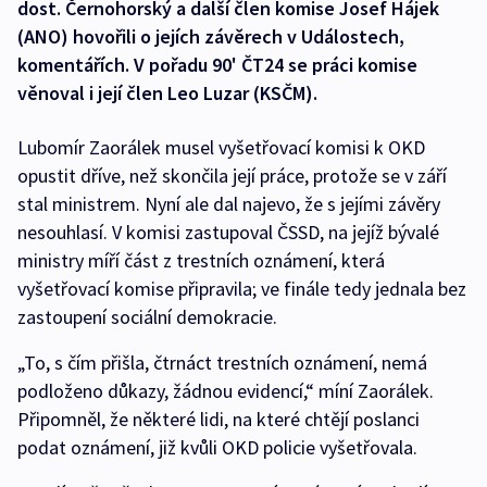
dost. Černohorský a další člen komise Josef Hájek
(ANO) hovořili o jejích závěrech v Událostech,
komentářích. V pořadu 90' ČT24 se práci komise
věnoval i její člen Leo Luzar (KSČM).
Lubomír Zaorálek musel vyšetřovací komisi k OKD
opustit dříve, než skončila její práce, protože se v září
stal ministrem. Nyní ale dal najevo, že s jejími závěry
nesouhlasí. V komisi zastupoval ČSSD, na jejíž bývalé
ministry míří část z trestních oznámení, která
vyšetřovací komise připravila; ve finále tedy jednala bez
zastoupení sociální demokracie.
„To, s čím přišla, čtrnáct trestních oznámení, nemá
podloženo důkazy, žádnou evidencí,“ míní Zaorálek.
Připomněl, že některé lidi, na které chtějí poslanci
podat oznámení, již kvůli OKD policie vyšetřovala.