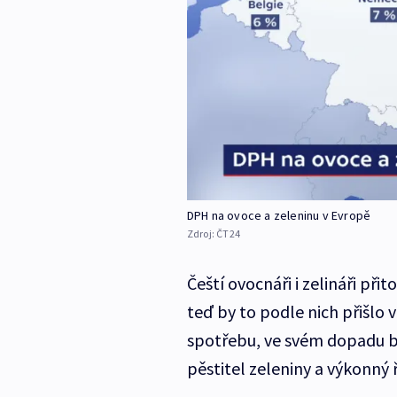
DPH na ovoce a zeleninu v Evropě
Zdroj:
ČT24
Čeští ovocnáři i zelináři př
teď by to podle nich přišlo v
spotřebu, ve svém dopadu by
pěstitel zeleniny a výkonný 