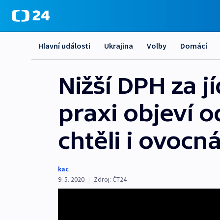
Hlavní události
Ukrajina
Volby
Domácí
Nižší DPH za j
praxi objeví 
chtěli i ovocná
kac
9. 5. 2020
|
Zdroj:
ČT24