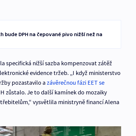
ích bude DPH na čepované pivo nižší než na
la specifická nižší sazba kompenzovat zátěž
elektronické evidence tržeb. „I když ministerstvo
tržby pozastavilo a
závěrečnou fázi EET se
PH zůstalo. Je to další kamínek do mozaiky
ebitelům,“ vysvětlila ministryně financí Alena