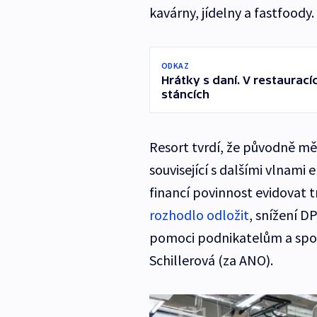
kavárny, jídelny a fastfoody.
ODKAZ
Hrátky s daní. V restaurac
stáncích
Resort tvrdí, že původně mě
související s dalšími vlnami 
financí povinnost evidovat 
rozhodlo odložit
, snížení D
pomoci podnikatelům a spotř
Schillerová (za ANO).