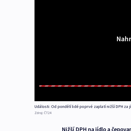
Nahr
Události: Od pondělí lidé poprvé zaplatí nižší DPH za j
Zdroj:
ČT24
Nižší DPH na jídlo a čepova