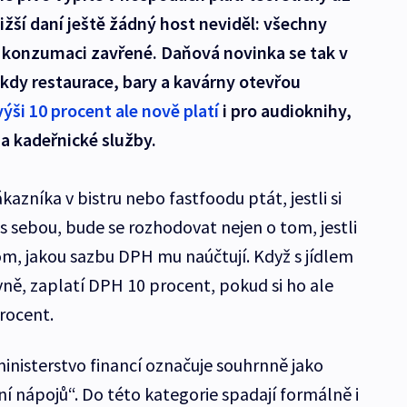
nižší daní ještě žádný host neviděl: všechny
 konzumaci zavřené. Daňová novinka se tak v
, kdy restaurace, bary a kavárny otevřou
ýši 10 procent ale nově platí
i pro audioknihy,
a kadeřnické služby.
azníka v bistru nebo fastfoodu ptát, jestli si
s sebou, bude se rozhodovat nejen o tom, jestli
tom, jakou sazbu DPH mu naúčtují. Když s jídlem
ně, zaplatí DPH 10 procent, pokud si ho ale
rocent.
ministerstvo financí označuje souhrnně jako
í nápojů“. Do této kategorie spadají formálně i