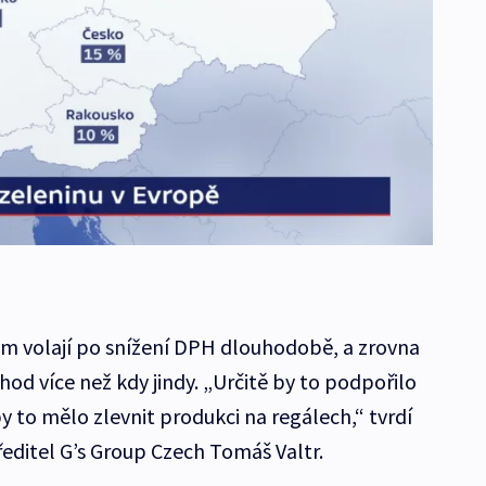
itom volají po snížení DPH dlouhodobě, a zrovna
hod více než kdy jindy. „Určitě by to podpořilo
 to mělo zlevnit produkci na regálech,“ tvrdí
ředitel G’s Group Czech Tomáš Valtr.