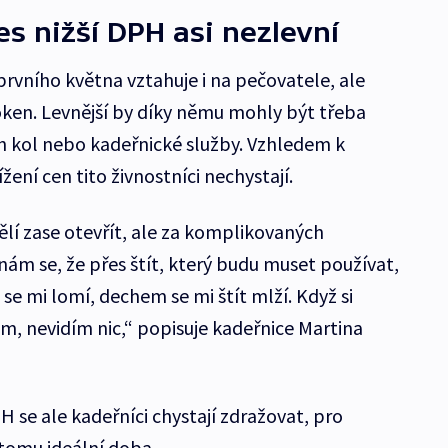
es nižší DPH asi nezlevní
rvního května vztahuje i na pečovatele, ale
oken. Levnější by díky němu mohly být třeba
ch kol nebo kadeřnické služby. Vzhledem k
ížení cen tito živnostníci nechystají.
í zase otevřít, ale za komplikovaných
ám se, že přes štít, který budu muset používat,
se mi lomí, dechem se mi štít mlží. Když si
m, nevidím nic,“ popisuje kadeřnice Martina
H se ale kadeřníci chystají zdražovat, pro
 tomu ideální doba.