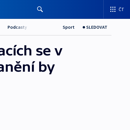
ČT
Podcasty
Sport
SLEDOVAT
acích se v
danění by