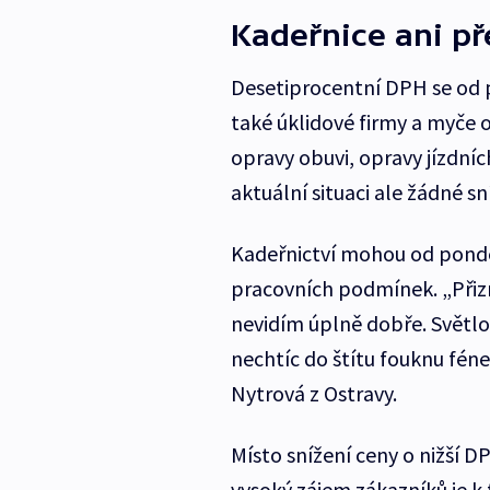
Kadeřnice ani př
Desetiprocentní DPH se od p
také úklidové firmy a myče 
opravy obuvi, opravy jízdní
aktuální situaci ale žádné sn
Kadeřnictví mohou od ponděl
pracovních podmínek. „Přizn
nevidím úplně dobře. Světlo 
nechtíc do štítu fouknu féne
Nytrová z Ostravy.
Místo snížení ceny o nižší DP
vysoký zájem zákazníků je k