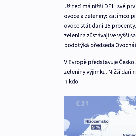
Už teď má nižší DPH své prv
ovoce a zeleniny: zatímco p
ovoce stát daní 15 procenty.
zelenina zůstávají ve vyšší s
podotýká předseda Ovocnářs
V Evropě představuje Česko
zeleniny výjimku. Nižší daň
nikdo.