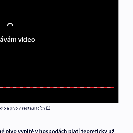
ávám video
ídlo a pivo v restauracích
né pivo vypité v hospodách platí teoreticky už