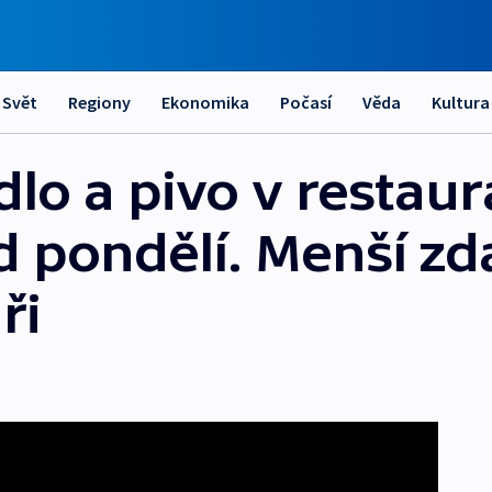
Svět
Regiony
Ekonomika
Počasí
Věda
Kultura
ídlo a pivo v restaur
od pondělí. Menší z
ři