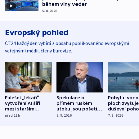
během vlny veder
5. 8. 2026
Evropský pohled
ČT24 každý den vybírá z obsahu publikovaného evropskými
veřejnými médii, členy Eurovize.
Falešní „lékaři“
Spekulace o
Pobyt u vodn
vytvoření AI šíří
přímém ruském
ploch zvyšuje
mezi staršími
útoku jsou pošetilé,
duševní poho
Poláky nebezpečné
míní estonský
ukázala
před 22
h
7. 8. 2026
7. 8. 2026
zdravotní rady
bezpečnostní
mezinárodní 
expert