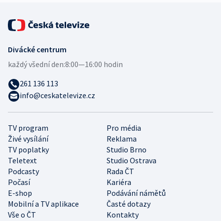
Divácké centrum
každý všední den:
8:00—16:00 hodin
261 136 113
info@ceskatelevize.cz
TV program
Pro média
Živé vysílání
Reklama
TV poplatky
Studio Brno
Teletext
Studio Ostrava
Podcasty
Rada ČT
Počasí
Kariéra
E-shop
Podávání námětů
Mobilní a TV aplikace
Časté dotazy
Vše o ČT
Kontakty