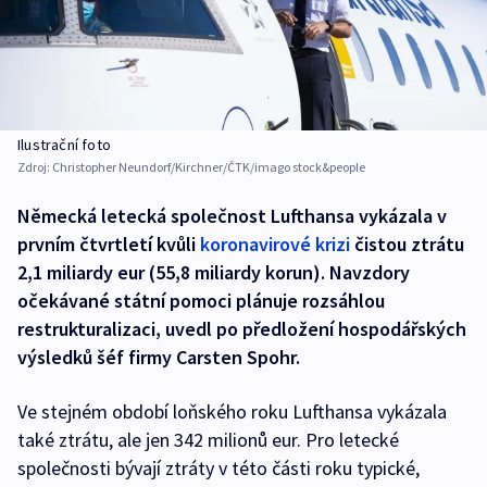
Ilustrační foto
Zdroj:
Christopher Neundorf/Kirchner/ČTK/imago stock&people
Německá letecká společnost Lufthansa vykázala v
prvním čtvrtletí kvůli
koronavirové krizi
čistou ztrátu
2,1 miliardy eur (55,8 miliardy korun). Navzdory
očekávané státní pomoci plánuje rozsáhlou
restrukturalizaci, uvedl po předložení hospodářských
výsledků šéf firmy Carsten Spohr.
Ve stejném období loňského roku Lufthansa vykázala
také ztrátu, ale jen 342 milionů eur. Pro letecké
společnosti bývají ztráty v této části roku typické,