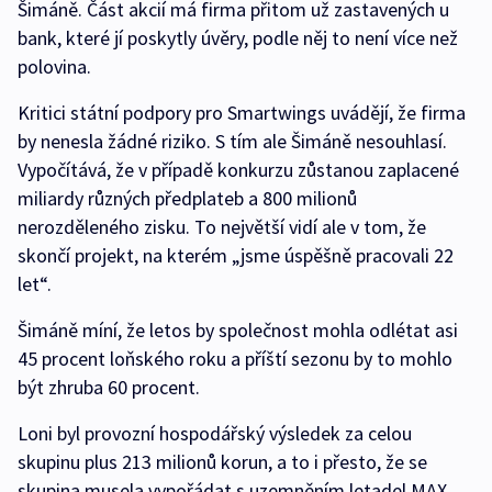
Šimáně. Část akcií má firma přitom už zastavených u
bank, které jí poskytly úvěry, podle něj to není více než
polovina.
Kritici státní podpory pro Smartwings uvádějí, že firma
by nenesla žádné riziko. S tím ale Šimáně nesouhlasí.
Vypočítává, že v případě konkurzu zůstanou zaplacené
miliardy různých předplateb a 800 milionů
nerozděleného zisku. To největší vidí ale v tom, že
skončí projekt, na kterém „jsme úspěšně pracovali 22
let“.
Šimáně míní, že letos by společnost mohla odlétat asi
45 procent loňského roku a příští sezonu by to mohlo
být zhruba 60 procent.
Loni byl provozní hospodářský výsledek za celou
skupinu plus 213 milionů korun, a to i přesto, že se
skupina musela vypořádat s uzemněním letadel MAX.