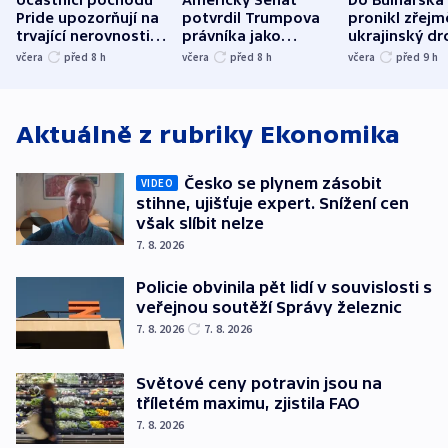
Pride upozorňují na
potvrdil Trumpova
pronikl zřejm
trvající nerovnosti i
právníka jako
ukrajinský dr
společenskou
ministra
explodoval k
včera
před 8
h
včera
před 8
h
včera
před 9
h
atmosféru
spravedlnosti
od plynovod
Aktuálně z rubriky
Ekonomika
Česko se plynem zásobit
VIDEO
stihne, ujišťuje expert. Snížení cen
však slíbit nelze
7. 8. 2026
Policie obvinila pět lidí v souvislosti s
veřejnou soutěží Správy železnic
7. 8. 2026
7. 8. 2026
Světové ceny potravin jsou na
tříletém maximu, zjistila FAO
7. 8. 2026