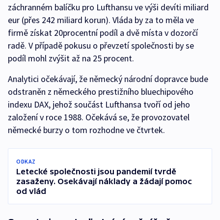
záchranném balíčku pro Lufthansu ve výši devíti miliard
eur (přes 242 miliard korun). Vláda by za to měla ve
firmě získat 20procentní podíl a dvě místa v dozorčí
radě. V případě pokusu o převzetí společnosti by se
podíl mohl zvýšit až na 25 procent.
Analytici očekávají, že německý národní dopravce bude
odstraněn z německého prestižního bluechipového
indexu DAX, jehož součást Lufthansa tvoří od jeho
založení v roce 1988. Očekává se, že provozovatel
německé burzy o tom rozhodne ve čtvrtek.
ODKAZ
Letecké společnosti jsou pandemií tvrdě
zasaženy. Osekávají náklady a žádají pomoc
od vlád