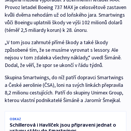
Provoz letadel Boeing 737 MAX je celosvětově zastaven
kvůli dvěma nehodám už od loňského jara. Smartwings
vůči Boeingu uplatnili škody ve výši 102 milionů dolarů
(téměř 2,5 miliardy korun) k 28. únoru.
„V tom jsou zahrnuté přímé škody a také škody
způsobené tím, že se musíme vyrovnat s lessory. Ale
nejsou v tom zdaleka všechny náklady,“ uvedl Šimáně.
Dodal, že věří, že spor se ukončí v řádu týdnů.
Skupina Smartwings, do níž patří dopravci Smartwings
a České aerolinie (ČSA), loni na svých linkách přepravila
8,2 milionu cestujících. Patří do skupiny Unimex Group,
kterou vlastní podnikatelé Šimáně a Jaromír Šmejkal.
ODKAZ
Schillerová i Havlíček jsou připraveni jednat o
vstupu státu do Smartwings