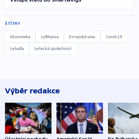
ŠTÍTKY
Ekonomika
Lufthansa
Evropská unie
Covid-19
Letadla
Letecká společnost
Výběr redakce
Účastníci pochodu
Americký Senát
Do Bulharska