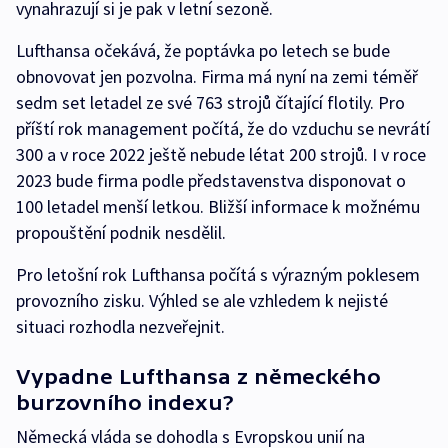
vynahrazují si je pak v letní sezoně.
Lufthansa očekává, že poptávka po letech se bude
obnovovat jen pozvolna. Firma má nyní na zemi téměř
sedm set letadel ze své 763 strojů čítající flotily. Pro
příští rok management počítá, že do vzduchu se nevrátí
300 a v roce 2022 ještě nebude létat 200 strojů. I v roce
2023 bude firma podle představenstva disponovat o
100 letadel menší letkou. Bližší informace k možnému
propouštění podnik nesdělil.
Pro letošní rok Lufthansa počítá s výrazným poklesem
provozního zisku. Výhled se ale vzhledem k nejisté
situaci rozhodla nezveřejnit.
Vypadne Lufthansa z německého
burzovního indexu?
Německá vláda se dohodla s Evropskou unií na