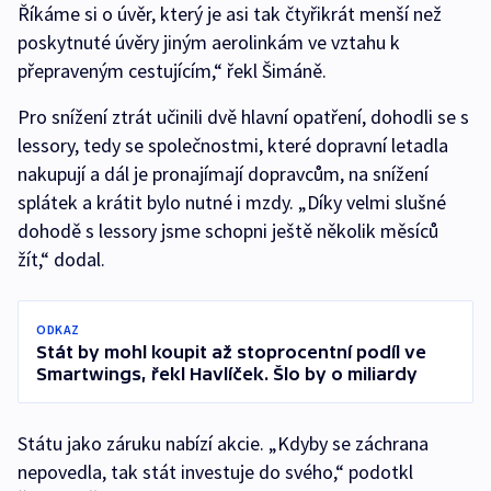
Říkáme si o úvěr, který je asi tak čtyřikrát menší než
poskytnuté úvěry jiným aerolinkám ve vztahu k
přepraveným cestujícím,“ řekl Šimáně.
Pro snížení ztrát učinili dvě hlavní opatření, dohodli se s
lessory, tedy se společnostmi, které dopravní letadla
nakupují a dál je pronajímají dopravcům, na snížení
splátek a krátit bylo nutné i mzdy. „Díky velmi slušné
dohodě s lessory jsme schopni ještě několik měsíců
žít,“ dodal.
ODKAZ
Stát by mohl koupit až stoprocentní podíl ve
Smartwings, řekl Havlíček. Šlo by o miliardy
Státu jako záruku nabízí akcie. „Kdyby se záchrana
nepovedla, tak stát investuje do svého,“ podotkl