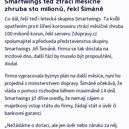
Smartwings teď ztrácí měsíčně
zhruba sto milionů, řekl Šimáně
Co dál, řeší teď i letecká skupina Smartwings. Ta kvůli
opatřením proti šíření koronaviru ztrácí měsíčně zhruba
100 milionů korun, řekl serveru Zdopravy.cz
spolumajitel a předseda představenstva skupiny
Smartwings Jiří Šimáně. Firma se tak dostala na
mzdové dno, další fází by muselo být propouštění,
dodal.
Firma vypracovala byznys plán na další měsíce, nyní ho
projedná s ministerstvem dopravy. Šimáně očekává, že
vláda o pomoci rozhodne během maximálně 14 dnů.
Smartwings již dříve uvedly, že nemají zájem o
majetkový vstup státu do firmy, žádají stát o úvěr či
bankovní garanci.
„Nežádáme o dotaci, ale jen úvěr nebo záruku za něj.