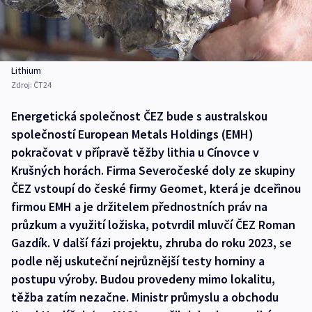
Lithium
Zdroj:
ČT24
Energetická společnost ČEZ bude s australskou
společností European Metals Holdings (EMH)
pokračovat v přípravě těžby lithia u Cínovce v
Krušných horách. Firma Severočeské doly ze skupiny
ČEZ vstoupí do české firmy Geomet, která je dceřinou
firmou EMH a je držitelem přednostních práv na
průzkum a využití ložiska, potvrdil mluvčí ČEZ Roman
Gazdík. V další fázi projektu, zhruba do roku 2023, se
podle něj uskuteční nejrůznější testy horniny a
postupu výroby. Budou provedeny mimo lokalitu,
těžba zatím nezačne. Ministr průmyslu a obchodu