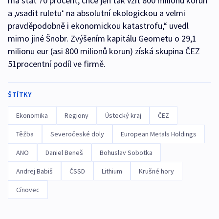
má stát 70 procent, chce jen tak vzít 800 milionů korun
a ,vsadit ruletu‘ na absolutní ekologickou a velmi
pravděpodobně i ekonomickou katastrofu,“ uvedl
mimo jiné Šnobr. Zvýšením kapitálu Geometu o 29,1
milionu eur (asi 800 milionů korun) získá skupina ČEZ
51procentní podíl ve firmě.
ŠTÍTKY
Ekonomika
Regiony
Ústecký kraj
ČEZ
Těžba
Severočeské doly
European Metals Holdings
ANO
Daniel Beneš
Bohuslav Sobotka
Andrej Babiš
ČSSD
Lithium
Krušné hory
Cínovec