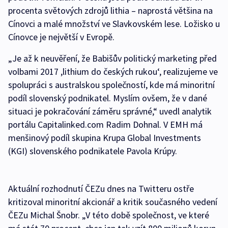
procenta světových zdrojů lithia – naprostá většina na
Cínovci a malé množství ve Slavkovském lese. Ložisko u
Cínovce je největší v Evropě.
„Je až k neuvěření, že Babišův politický marketing před
volbami 2017 ,lithium do českých rukou‘, realizujeme ve
spolupráci s australskou společností, kde má minoritní
podíl slovenský podnikatel. Myslím ovšem, že v dané
situaci je pokračování záměru správné,“ uvedl analytik
portálu Capitalinked.com Radim Dohnal. V EMH má
menšinový podíl skupina Krupa Global Investments
(KGI) slovenského podnikatele Pavola Krúpy.
Aktuální rozhodnutí ČEZu dnes na Twitteru ostře
kritizoval minoritní akcionář a kritik současného vedení
ČEZu Michal Šnobr. „V této době společnost, ve které