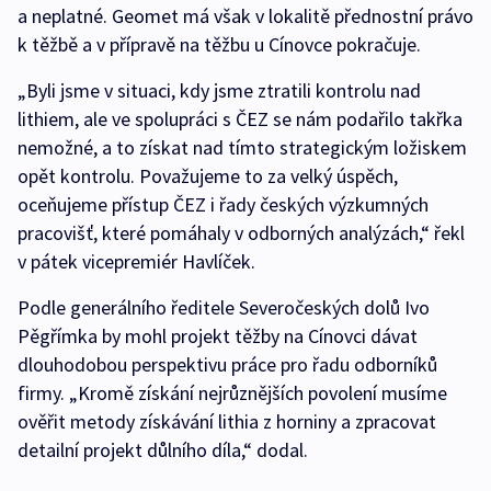
a neplatné. Geomet má však v lokalitě přednostní právo
k těžbě a v přípravě na těžbu u Cínovce pokračuje.
„Byli jsme v situaci, kdy jsme ztratili kontrolu nad
lithiem, ale ve spolupráci s ČEZ se nám podařilo takřka
nemožné, a to získat nad tímto strategickým ložiskem
opět kontrolu. Považujeme to za velký úspěch,
oceňujeme přístup ČEZ i řady českých výzkumných
pracovišť, které pomáhaly v odborných analýzách,“ řekl
v pátek vicepremiér Havlíček.
Podle generálního ředitele Severočeských dolů Ivo
Pěgřímka by mohl projekt těžby na Cínovci dávat
dlouhodobou perspektivu práce pro řadu odborníků
firmy. „Kromě získání nejrůznějších povolení musíme
ověřit metody získávání lithia z horniny a zpracovat
detailní projekt důlního díla,“ dodal.