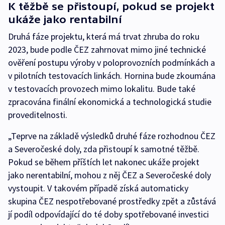
K těžbě se přistoupí, pokud se projekt
ukáže jako rentabilní
Druhá fáze projektu, která má trvat zhruba do roku
2023, bude podle ČEZ zahrnovat mimo jiné technické
ověření postupu výroby v poloprovozních podmínkách a
v pilotních testovacích linkách. Hornina bude zkoumána
v testovacích provozech mimo lokalitu. Bude také
zpracována finální ekonomická a technologická studie
proveditelnosti.
„Teprve na základě výsledků druhé fáze rozhodnou ČEZ
a Severočeské doly, zda přistoupí k samotné těžbě.
Pokud se během příštích let nakonec ukáže projekt
jako nerentabilní, mohou z něj ČEZ a Severočeské doly
vystoupit. V takovém případě získá automaticky
skupina ČEZ nespotřebované prostředky zpět a zůstává
jí podíl odpovídající do té doby spotřebované investici