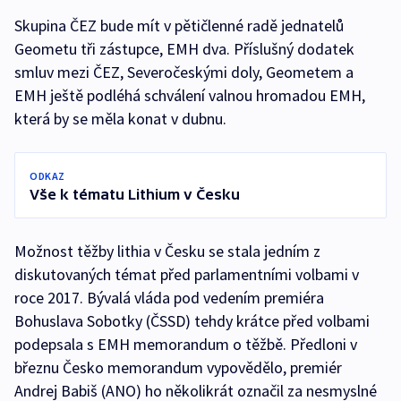
Skupina ČEZ bude mít v pětičlenné radě jednatelů
Geometu tři zástupce, EMH dva. Příslušný dodatek
smluv mezi ČEZ, Severočeskými doly, Geometem a
EMH ještě podléhá schválení valnou hromadou EMH,
která by se měla konat v dubnu.
ODKAZ
Vše k tématu Lithium v Česku
Možnost těžby lithia v Česku se stala jedním z
diskutovaných témat před parlamentními volbami v
roce 2017. Bývalá vláda pod vedením premiéra
Bohuslava Sobotky (ČSSD) tehdy krátce před volbami
podepsala s EMH memorandum o těžbě. Předloni v
březnu Česko memorandum vypovědělo, premiér
Andrej Babiš (ANO) ho několikrát označil za nesmyslné