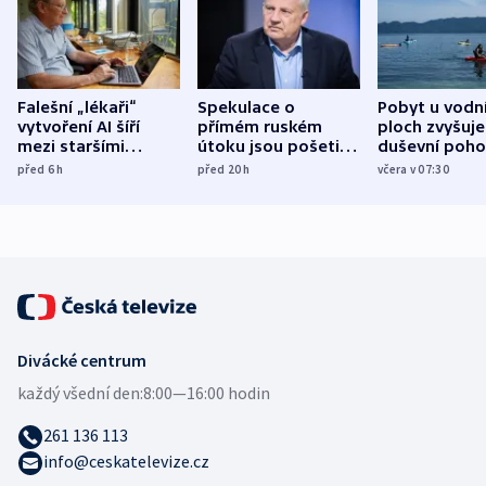
Falešní „lékaři“
Spekulace o
Pobyt u vodn
vytvoření AI šíří
přímém ruském
ploch zvyšuje
mezi staršími
útoku jsou pošetilé,
duševní poho
Poláky nebezpečné
míní estonský
ukázala
před 6
h
před 20
h
včera v 07:30
zdravotní rady
bezpečnostní
mezinárodní 
expert
Divácké centrum
každý všední den:
8:00—16:00 hodin
261 136 113
info@ceskatelevize.cz