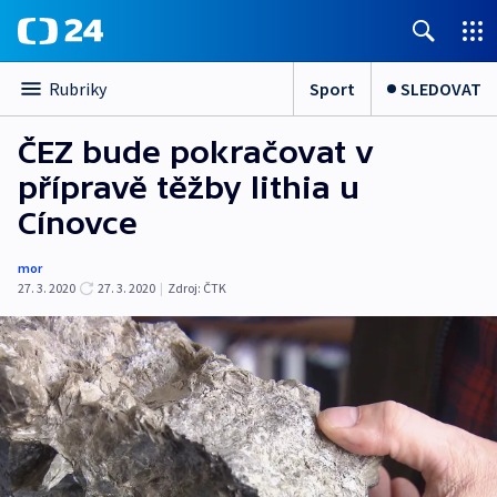
Sport
SLEDOVAT
Rubriky
ČEZ bude pokračovat v
přípravě těžby lithia u
Cínovce
mor
27. 3. 2020
27. 3. 2020
|
Zdroj:
ČTK