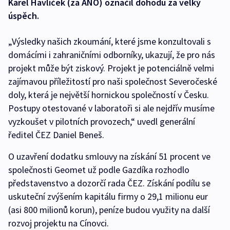
Karel Havlíček (za ANO) označil dohodu za velký
úspěch.
„Výsledky našich zkoumání, které jsme konzultovali s
domácími i zahraničními odborníky, ukazují, že pro nás
projekt může být ziskový. Projekt je potenciálně velmi
zajímavou příležitostí pro naši společnost Severočeské
doly, která je největší hornickou společností v Česku.
Postupy otestované v laboratoři si ale nejdřív musíme
vyzkoušet v pilotních provozech,“ uvedl generální
ředitel ČEZ Daniel Beneš.
O uzavření dodatku smlouvy na získání 51 procent ve
společnosti Geomet už podle Gazdíka rozhodlo
představenstvo a dozorčí rada ČEZ. Získání podílu se
uskuteční zvýšením kapitálu firmy o 29,1 milionu eur
(asi 800 milionů korun), peníze budou využity na další
rozvoj projektu na Cínovci.