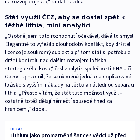
na rozvoj projektu,“ dodal Gazdík.
Stát využil ČEZ, aby se dostal zpět k
těžbě lithia, míní analytici
„Osobně jsem toto rozhodnutí očekával, dává to smysl.
Elegantně to vyřešilo dlouhodobý konflikt, kdy držitel
licence je soukromý subjekt a přitom stát si potřebuje
držet kontrolu nad dalším rozvojem ložiska
strategického kovu,“ řekl analytik společnosti ENA Jiří
Gavor. Upozornil, že se nicméně jedná o komplikované
ložisko s vyššími náklady na těžbu a následnou separaci
lithia. „Přesto vítám, že stát tuto možnost využil –
ostatně totéž dělají němečtí sousedé hned za
hranicemi,“ dodal.
ODKAZ
Lithium jako promarněná šance? Vědci už před