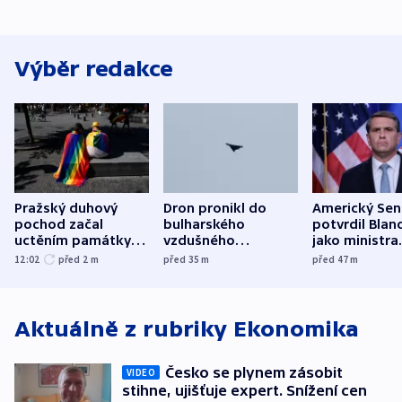
Výběr redakce
Pražský duhový
Dron pronikl do
Americký Sen
pochod začal
bulharského
potvrdil Blan
uctěním památky
vzdušného
jako ministra
obětí berlínského
prostoru,
spravedlnost
12:02
před 2
m
před 35
m
před 47
m
útoku
explodoval kilometr
od plynovodu
Aktuálně z rubriky
Ekonomika
Česko se plynem zásobit
VIDEO
stihne, ujišťuje expert. Snížení cen