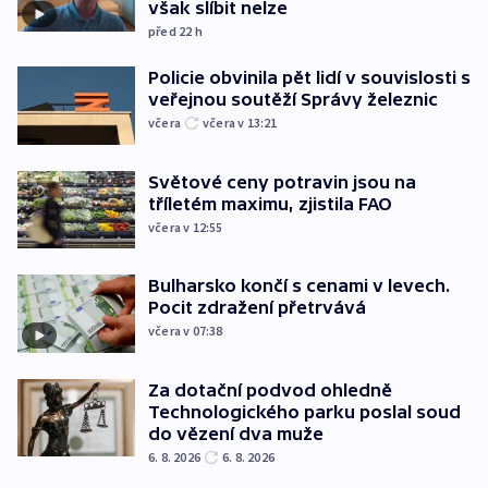
však slíbit nelze
před 22
h
Policie obvinila pět lidí v souvislosti s
veřejnou soutěží Správy železnic
včera
včera v 13:21
Světové ceny potravin jsou na
tříletém maximu, zjistila FAO
včera v 12:55
Bulharsko končí s cenami v levech.
Pocit zdražení přetrvává
včera v 07:38
Za dotační podvod ohledně
Technologického parku poslal soud
do vězení dva muže
6. 8. 2026
6. 8. 2026