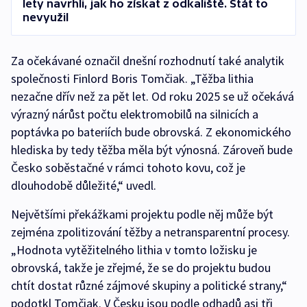
lety navrhli, jak ho získat z odkaliště. Stát to
nevyužil
Za očekávané označil dnešní rozhodnutí také analytik
společnosti Finlord Boris Tomčiak. „Těžba lithia
nezačne dřív než za pět let. Od roku 2025 se už očekává
výrazný nárůst počtu elektromobilů na silnicích a
poptávka po bateriích bude obrovská. Z ekonomického
hlediska by tedy těžba měla být výnosná. Zároveň bude
Česko soběstačné v rámci tohoto kovu, což je
dlouhodobě důležité,“ uvedl.
Největšími překážkami projektu podle něj může být
zejména zpolitizování těžby a netransparentní procesy.
„Hodnota vytěžitelného lithia v tomto ložisku je
obrovská, takže je zřejmé, že se do projektu budou
chtít dostat různé zájmové skupiny a politické strany,“
podotkl Tomčiak. V Česku jsou podle odhadů asi tři