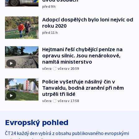
před 9
h
Adopcí dospělých bylo loni nejvíc od
roku 2020
před 11
h
Hejtmani řeší chybějící peníze na
opravu silnic. Jsou nenárokové,
namítá ministerstvo
včera
včera v 20:59
Policie vyšetřuje násilný čin v
Tanvaldu, bodná zranění při něm
utrpěli tři lidé
včera
včera v 17:58
Evropský pohled
ČT24 každý den vybírá z obsahu publikovaného evropskými