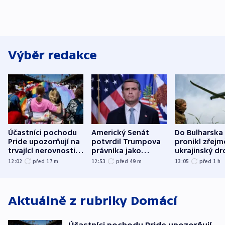
Výběr redakce
Účastníci pochodu
Americký Senát
Do Bulharska
Pride upozorňují na
potvrdil Trumpova
pronikl zřejm
trvající nerovnosti i
právníka jako
ukrajinský dr
společenskou
ministra
explodoval k
12:02
před 17
m
12:53
před 49
m
13:05
před 1
h
atmosféru
spravedlnosti
od plynovod
Aktuálně z rubriky
Domácí
Účastníci pochodu Pride upozorňují