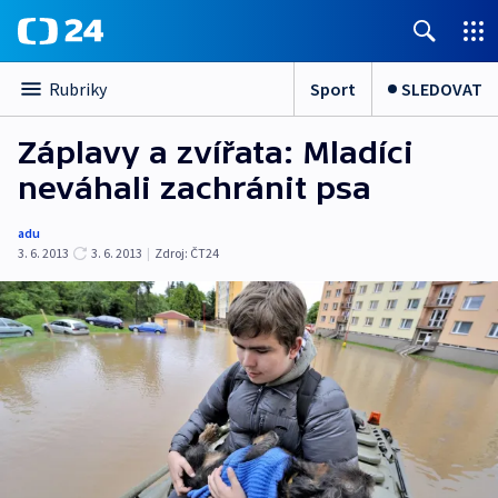
Sport
SLEDOVAT
Rubriky
Záplavy a zvířata: Mladíci
neváhali zachránit psa
adu
3. 6. 2013
3. 6. 2013
|
Zdroj:
ČT24