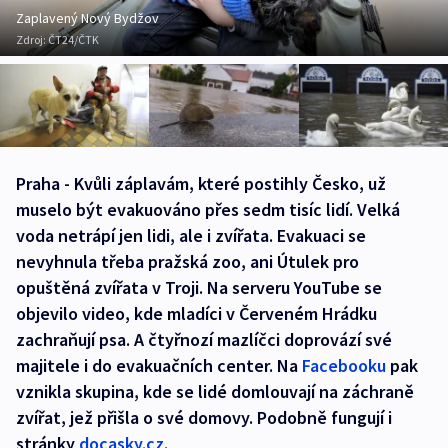
Zaplavený Nový Bydžov
Zdroj:
ČT24/ČTK
Praha - Kvůli záplavám, které postihly Česko, už
muselo být evakuováno přes sedm tisíc lidí. Velká
voda netrápí jen lidi, ale i zvířata. Evakuaci se
nevyhnula třeba pražská zoo, ani Útulek pro
opuštěná zvířata v Troji. Na serveru YouTube se
objevilo video, kde mladíci v Červeném Hrádku
zachraňují psa. A čtyřnozí mazlíčci doprovází své
majitele i do evakuačních center. Na
Facebooku
pak
vznikla skupina, kde se lidé domlouvají na záchraně
zvířat, jež přišla o své domovy. Podobně fungují i
stránky
docasky.cz
.