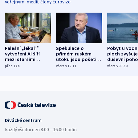
veřejnými médii, členy Eurovize.
Falešní „lékaři“
Spekulace o
Pobyt u vodn
vytvoření AI šíří
přímém ruském
ploch zvyšuje
mezi staršími
útoku jsou pošetilé,
duševní poho
Poláky nebezpečné
míní estonský
ukázala
před 14
h
včera v 17:11
včera v 07:30
zdravotní rady
bezpečnostní
mezinárodní 
expert
Divácké centrum
každý všední den:
8:00—16:00 hodin