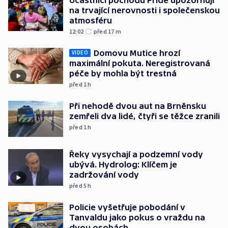
na trvající nerovnosti i společenskou
atmosféru
12:02
před 17
m
Domovu Mutice hrozí
VIDEO
maximální pokuta. Neregistrovaná
péče by mohla být trestná
před 1
h
Při nehodě dvou aut na Brněnsku
zemřeli dva lidé, čtyři se těžce zranili
před 1
h
Řeky vysychají a podzemní vody
ubývá. Hydrolog: Klíčem je
zadržování vody
před 5
h
Policie vyšetřuje pobodání v
Tanvaldu jako pokus o vraždu na
dvou osobách