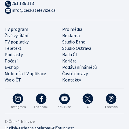
261 136 113
info@ceskatelevize.cz
TV program
Pro média
Živé vysílání
Reklama
TV poplatky
Studio Brno
Teletext
Studio Ostrava
Podcasty
Rada ČT
Počasí
Kariéra
E-shop
Podávání námětů
Mobilní a TV aplikace
Časté dotazy
Vše o ČT
Kontakty
Instagram
Facebook
YouTube
X
Threads
© Česká televize
•
•
English
Ochrana soukromí
Přístupnost