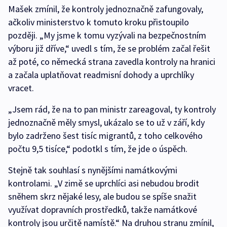
Mašek zmínil, že kontroly jednoznačně zafungovaly,
ačkoliv ministerstvo k tomuto kroku přistoupilo
později. „My jsme k tomu vyzývali na bezpečnostním
výboru již dříve,“ uvedl s tím, že se problém začal řešit
až poté, co německá strana zavedla kontroly na hranici
a začala uplatňovat readmisní dohody a uprchlíky
vracet.
„Jsem rád, že na to pan ministr zareagoval, ty kontroly
jednoznačně měly smysl, ukázalo se to už v září, kdy
bylo zadrženo šest tisíc migrantů, z toho celkového
počtu 9,5 tisíce,“ podotkl s tím, že jde o úspěch.
Stejně tak souhlasí s nynějšími namátkovými
kontrolami. „V zimě se uprchlíci asi nebudou brodit
sněhem skrz nějaké lesy, ale budou se spíše snažit
využívat dopravních prostředků, takže namátkové
kontroly jsou určitě namístě.“ Na druhou stranu zmínil,