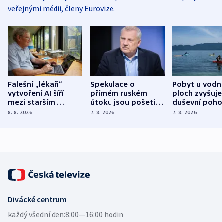
veřejnými médii, členy Eurovize.
Falešní „lékaři“
Spekulace o
Pobyt u vodn
vytvoření AI šíří
přímém ruském
ploch zvyšuje
mezi staršími
útoku jsou pošetilé,
duševní poho
Poláky nebezpečné
míní estonský
ukázala
8. 8. 2026
7. 8. 2026
7. 8. 2026
zdravotní rady
bezpečnostní
mezinárodní 
expert
Divácké centrum
každý všední den:
8:00—16:00 hodin