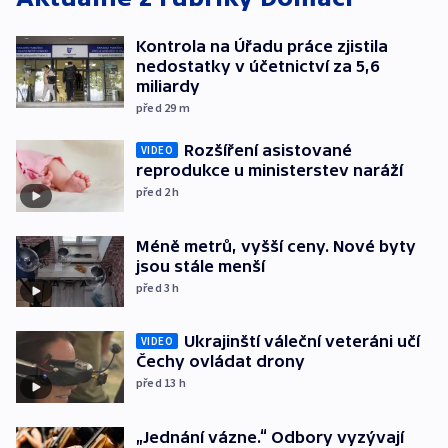
Kontrola na Úřadu práce zjistila
nedostatky v účetnictví za 5,6
miliardy
před 29
m
Rozšíření asistované
VIDEO
reprodukce u ministerstev naráží
před 2
h
Méně metrů, vyšší ceny. Nové byty
jsou stále menší
před 3
h
Ukrajinští váleční veteráni učí
VIDEO
Čechy ovládat drony
před 13
h
„Jednání vázne.“ Odbory vyzývají