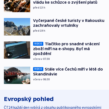
vládu ke schůzce o zvýšení platů
před 13
h
Vyčerpané české turisty v Rakousku
zachraňovaly vrtulníky
před 19
h
Tlačítko pro snadné vrácení
VIDEO
zboží míří na e-shopy. Byť má
zpoždění
včera v 07:30
Stále více Čechů míří v létě do
VIDEO
Skandinávie
včera v 06:30
Evropský pohled
ČT24 každý den vybírá z obsahu publikovaného evropskými