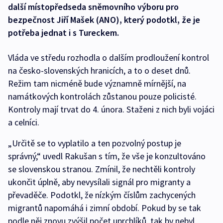
další místopředseda sněmovního výboru pro
bezpečnost Jiří Mašek (ANO), který podotkl, že je
potřeba jednat i s Tureckem.
Vláda ve středu rozhodla o dalším prodloužení kontrol
na česko-slovenských hranicích, a to o deset dnů.
Režim tam nicméně bude významně mírnější, na
namátkových kontrolách zůstanou pouze policisté.
Kontroly mají trvat do 4. února. Staženi z nich byli vojáci
a celníci.
„Určitě se to vyplatilo a ten pozvolný postup je
správný,“ uvedl Rakušan s tím, že vše je konzultováno
se slovenskou stranou. Zmínil, že nechtěli kontroly
ukončit úplně, aby nevysílali signál pro migranty a
převaděče. Podotkl, že nízkým číslům zachycených
migrantů napomáhá i zimní období. Pokud by se tak
podle něj znovu zvýšil počet uprchlíků, tak by nebyl