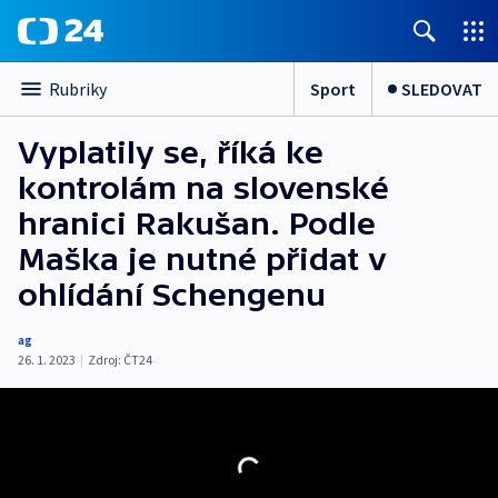
Sport
SLEDOVAT
Rubriky
Vyplatily se, říká ke
kontrolám na slovenské
hranici Rakušan. Podle
Maška je nutné přidat v
ohlídání Schengenu
ag
26. 1. 2023
|
Zdroj:
ČT24