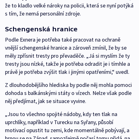
že to kladlo velké nároky na policii, která se nyní potýká
s tím, že nemá personální zdroje.
Schengenská hranice
Podle Exnera je potřeba také pracovat na ochraně
vnější schengenské hranice a zároveň zmínil, že by se
měly zpřísnit tresty pro převaděče. „Já si myslím že ty
tresty jsou nízké, takže je potřeba odradit je i tímhle a
právě je potřeba zvýšit tlak i jinými opatřeními,“ uvedl.
Z dlouhodobějšího hlediska by podle něj mohla pomoci
dohoda s balkánskými státy o vízech. Nelze však podle
něj předjímat, jak se situace vyvine.
„Jsou to všechno spojité nádoby, kdy ten tlak na
uprchlíky, například v Turecku na Syřany, působí
motivací opustit tu zemi, kde momentálně pobývají, a
hrnou se na Západ, samozřejmě počasí tomu přidá, na