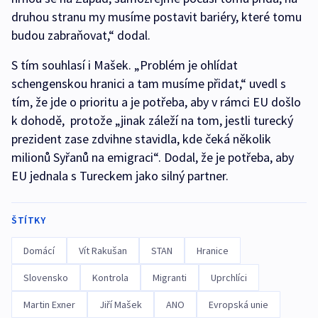
druhou stranu my musíme postavit bariéry, které tomu
budou zabraňovat,“ dodal.
S tím souhlasí i Mašek. „Problém je ohlídat
schengenskou hranici a tam musíme přidat,“ uvedl s
tím, že jde o prioritu a je potřeba, aby v rámci EU došlo
k dohodě, protože „jinak záleží na tom, jestli turecký
prezident zase zdvihne stavidla, kde čeká několik
milionů Syřanů na emigraci“. Dodal, že je potřeba, aby
EU jednala s Tureckem jako silný partner.
ŠTÍTKY
Domácí
Vít Rakušan
STAN
Hranice
Slovensko
Kontrola
Migranti
Uprchlíci
Martin Exner
Jiří Mašek
ANO
Evropská unie