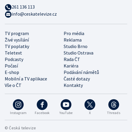
261 136 113
info@ceskatelevize.cz
TV program
Pro média
Živé vysílání
Reklama
TV poplatky
Studio Brno
Teletext
Studio Ostrava
Podcasty
Rada ČT
Počasí
Kariéra
E-shop
Podávání námětů
Mobilní a TV aplikace
Časté dotazy
Vše o ČT
Kontakty
Instagram
Facebook
YouTube
X
Threads
© Česká televize