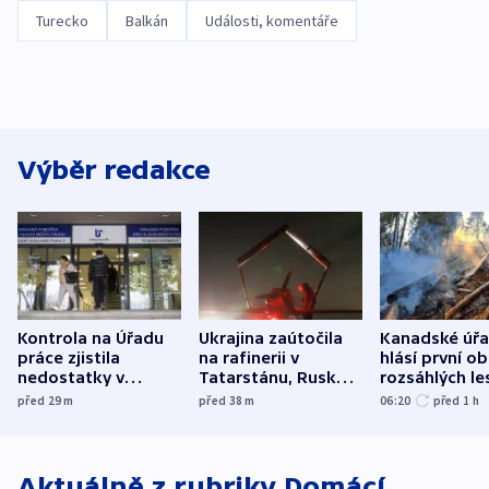
Turecko
Balkán
Události, komentáře
Výběr redakce
Kontrola na Úřadu
Ukrajina zaútočila
Kanadské úř
práce zjistila
na rafinerii v
hlásí první o
nedostatky v
Tatarstánu, Rusko
rozsáhlých le
účetnictví za 5,6
bombardovalo
požárů
před 29
m
před 38
m
06:20
před 1
h
miliardy
Sumy
Aktuálně z rubriky
Domácí