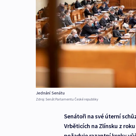
Jednání Senátu
Zdroj:
Senát Parlamentu České republiky
Senátoři na své úterní schůz
Vrběticích na Zlínsku z rok
požaduje razantní kroky vůč