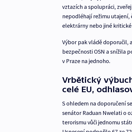
vztazích a spolupráci, zveře
nepodléhají režimu utajení, č
elektrárny nebo jiné kritické
Výbor pak vládě doporučil, 
bezpečnosti OSN a snížila p
v Praze na jednoho.
Vrbětický výbuch
celé EU, odhlasov
S ohledem na doporučení s
senátor Raduan Nwelati o oz
terorismu vůči jednomu státu 
Usnesení podpořilo 67 ze 7