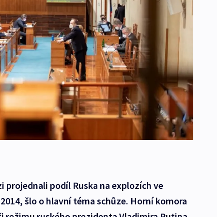
i projednali podíl Ruska na explozích ve
u 2014, šlo o hlavní téma schůze. Horní komora
i režimu ruského prezidenta Vladimira Putina.