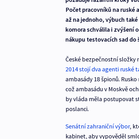
Počet pracovníků na ruské
až na jednoho, výbuch také 
komora schválila i zvýšení 
nákupu testovacích sad do 
České bezpečnostní složky 
2014 stojí dva agenti ruské t
ambasády 18 špionů. Rusko 
což ambasádu v Moskvě ochr
by vláda měla postupovat s
poslanci.
Senátní zahraniční výbor
, k
kabinet, aby vypověděl sml