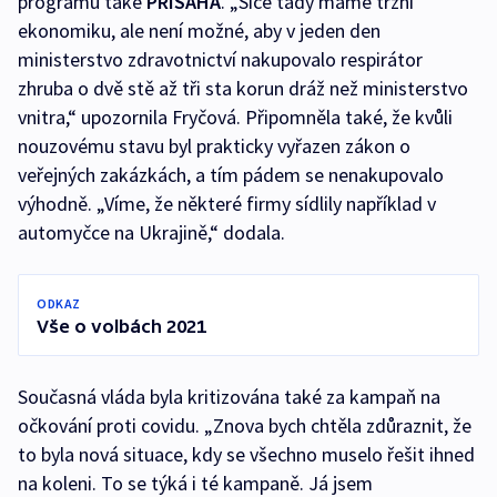
programu také
PŘÍSAHA
. „Sice tady máme tržní
ekonomiku, ale není možné, aby v jeden den
ministerstvo zdravotnictví nakupovalo respirátor
zhruba o dvě stě až tři sta korun dráž než ministerstvo
vnitra,“ upozornila Fryčová. Připomněla také, že kvůli
nouzovému stavu byl prakticky vyřazen zákon o
veřejných zakázkách, a tím pádem se nenakupovalo
výhodně. „Víme, že některé firmy sídlily například v
automyčce na Ukrajině,“ dodala.
ODKAZ
Vše o volbách 2021
Současná vláda byla kritizována také za kampaň na
očkování proti covidu. „Znova bych chtěla zdůraznit, že
to byla nová situace, kdy se všechno muselo řešit ihned
na koleni. To se týká i té kampaně. Já jsem