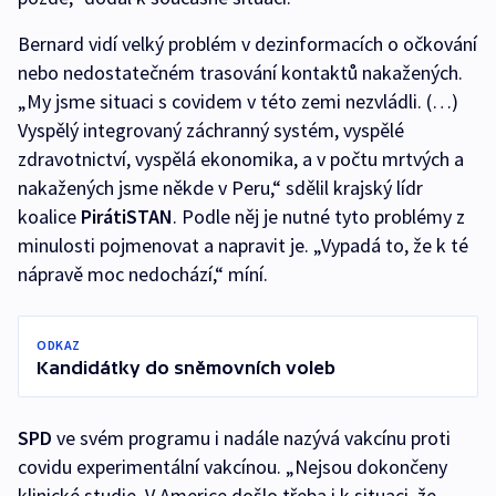
Bernard vidí velký problém v dezinformacích o očkování
nebo nedostatečném trasování kontaktů nakažených.
„My jsme situaci s covidem v této zemi nezvládli. (…)
Vyspělý integrovaný záchranný systém, vyspělé
zdravotnictví, vyspělá ekonomika, a v počtu mrtvých a
nakažených jsme někde v Peru,“ sdělil krajský lídr
koalice
PirátiSTAN
. Podle něj je nutné tyto problémy z
minulosti pojmenovat a napravit je. „Vypadá to, že k té
nápravě moc nedochází,“ míní.
ODKAZ
Kandidátky do sněmovních voleb
SPD
ve svém programu i nadále nazývá vakcínu proti
covidu experimentální vakcínou. „Nejsou dokončeny
klinické studie. V Americe došlo třeba i k situaci, že