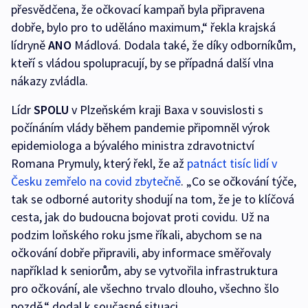
přesvědčena, že očkovací kampaň byla připravena
dobře, bylo pro to uděláno maximum,“ řekla krajská
lídryně
ANO
Mádlová. Dodala také, že díky odborníkům,
kteří s vládou spolupracují, by se případná další vlna
nákazy zvládla.
Lídr
SPOLU
v Plzeňském kraji Baxa v souvislosti s
počínáním vlády během pandemie připomněl výrok
epidemiologa a bývalého ministra zdravotnictví
Romana Prymuly, který řekl, že až
patnáct tisíc lidí v
Česku zemřelo na covid zbytečně
. „Co se očkování týče,
tak se odborné autority shodují na tom, že je to klíčová
cesta, jak do budoucna bojovat proti covidu. Už na
podzim loňského roku jsme říkali, abychom se na
očkování dobře připravili, aby informace směřovaly
například k seniorům, aby se vytvořila infrastruktura
pro očkování, ale všechno trvalo dlouho, všechno šlo
pozdě,“ dodal k současné situaci.