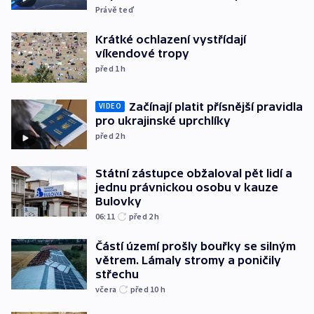
Právě teď
Krátké ochlazení vystřídají
víkendové tropy
před 1
h
Začínají platit přísnější pravidla
VIDEO
pro ukrajinské uprchlíky
před 2
h
Státní zástupce obžaloval pět lidí a
jednu právnickou osobu v kauze
Bulovky
06:11
před 2
h
Částí území prošly bouřky se silným
větrem. Lámaly stromy a poničily
střechu
včera
před 10
h