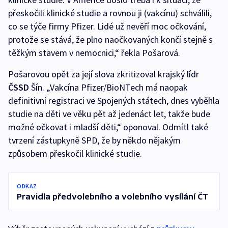
přeskočili klinické studie a rovnou ji (vakcínu) schválili,
co se týče firmy Pfizer. Lidé už nevěří moc očkování,
protože se stává, že plno naočkovaných končí stejně s
těžkým stavem v nemocnici,“ řekla Pošarová.
Pošarovou opět za její slova zkritizoval krajský lídr
ČSSD
Šín. „Vakcína Pfizer/BioNTech má naopak
definitivní registraci ve Spojených státech, dnes vyběhla
studie na děti ve věku pět až jedenáct let, takže bude
možné očkovat i mladší děti,“ oponoval. Odmítl také
tvrzení zástupkyně SPD, že by někdo nějakým
způsobem přeskočil klinické studie.
ODKAZ
Pravidla předvolebního a volebního vysílání ČT