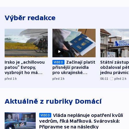
Výběr redakce
Irsko je „achillovou
Začínají platit
Státní zástu
VIDEO
patou“ Evropy,
přísnější pravidla
obžaloval pět 
vyzbrojit ho má
pro ukrajinské
jednu právni
Francie
uprchlíky
osobu v kauz
před 1
h
před 2
h
06:11
před 2
h
Bulovky
Aktuálně z rubriky
Domácí
Vláda neplánuje opatření kvůli
VIDEO
vedrům, říká Maříková. Svárovská:
Připravme se na následky