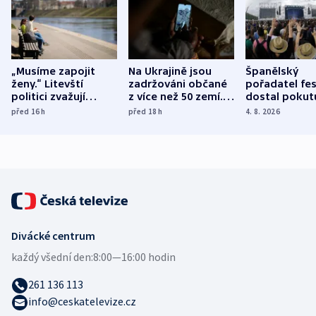
„Musíme zapojit
Na Ukrajině jsou
Španělský
ženy.“ Litevští
zadržováni občané
pořadatel fes
politici zvažují
z více než 50 zemí.
dostal pokut
dohodu o
Bojovali na straně
nekalé prakti
před 16
h
před 18
h
4. 8. 2026
demografii
Ruska
Divácké centrum
každý všední den:
8:00—16:00 hodin
261 136 113
info@ceskatelevize.cz