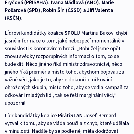
Fryčová (PŘÍSAHA), Ivana Mádlová (ANO), Marie
Pošarová (SPD), Robin Šín (ČSSD) a Jiří Valenta
(KSČM).
Lídrovi kandidátky koalice
SPOLU
Martinu Baxovi chybí
jasné informace o tom, jaké nebezpečí momentálně v
souvislosti s koronavirem hrozí. „Bohužel jsme opět
znovu svědky rozporuplných informací o tom, co se
bude dít. Něco jiného říká ministr zdravotnictví, něco
jiného říká premiér a místo toho, abychom bojovali za
vážné věci, jako je to, aby se dokončilo očkování
ohrožených skupin, místo toho, aby se vedla kampaň za
očkování mladých lidí, tak se řeší marginální věci,“
upozornil.
Lídr kandidátky koalice
PirátiSTAN
Josef Bernard
vyzval k tomu, aby se vláda poučila z chyb, které udělala
v minulosti. Nadále by se podle něj měla dodržovat