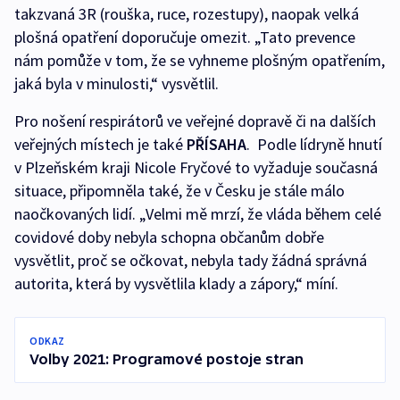
takzvaná 3R (rouška, ruce, rozestupy), naopak velká
plošná opatření doporučuje omezit. „Tato prevence
nám pomůže v tom, že se vyhneme plošným opatřením,
jaká byla v minulosti,“ vysvětlil.
Pro nošení respirátorů ve veřejné dopravě či na dalších
veřejných místech je také
PŘÍSAHA
. Podle lídryně hnutí
v Plzeňském kraji Nicole Fryčové to vyžaduje současná
situace, připomněla také, že v Česku je stále málo
naočkovaných lidí. „Velmi mě mrzí, že vláda během celé
covidové doby nebyla schopna občanům dobře
vysvětlit, proč se očkovat, nebyla tady žádná správná
autorita, která by vysvětlila klady a zápory,“ míní.
ODKAZ
Volby 2021: Programové postoje stran