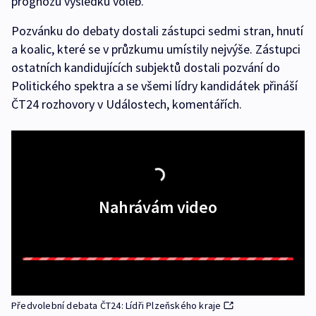
prognózu výsledků voleb.
Pozvánku do debaty dostali zástupci sedmi stran, hnutí
a koalic, které se v průzkumu umístily nejvýše. Zástupci
ostatních kandidujících subjektů dostali pozvání do
Politického spektra a se všemi lídry kandidátek přináší
ČT24 rozhovory v Událostech, komentářích.
Nahrávám video
Předvolební debata ČT24: Lídři Plzeňského kraje