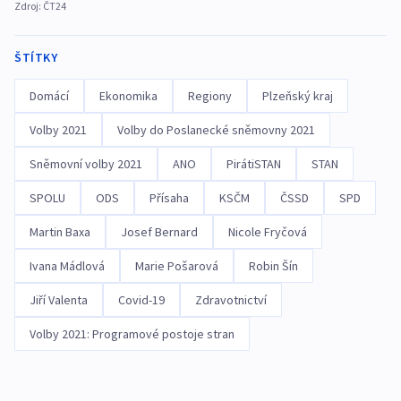
Zdroj:
ČT24
ŠTÍTKY
Domácí
Ekonomika
Regiony
Plzeňský kraj
Volby 2021
Volby do Poslanecké sněmovny 2021
Sněmovní volby 2021
ANO
PirátiSTAN
STAN
SPOLU
ODS
Přísaha
KSČM
ČSSD
SPD
Martin Baxa
Josef Bernard
Nicole Fryčová
Ivana Mádlová
Marie Pošarová
Robin Šín
Jiří Valenta
Covid-19
Zdravotnictví
Volby 2021: Programové postoje stran