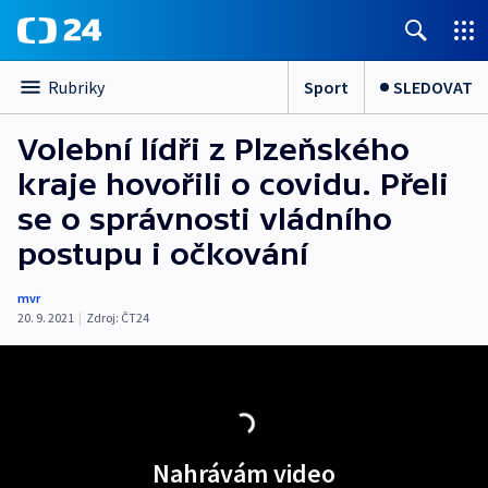
Sport
SLEDOVAT
Rubriky
Volební lídři z Plzeňského
kraje hovořili o covidu. Přeli
se o správnosti vládního
postupu i očkování
mvr
20. 9. 2021
|
Zdroj:
ČT24
Nahrávám video