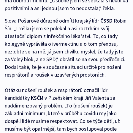
má dobrou imunitu. „Osobně jsem se setkala s několika
pozitivními a ani jednou jsem to nedostala,“ řekla.
Slova Pošarové důrazně odmítl krajský lídr
ČSSD
Robin
Šín. „Trošku jsem se polekal a asi roztrhám svůj
atestační diplom z infekčního lékařství. To, co tady
kolegyně vyprávěla o ivermektinu a o tom přenosu,
nezlobte se na mě, já jsem chvilku myslel, že tady jste
za Volný blok, a ne SPD,“ obrátil se na svou předřečnici.
Dodal také, že je v současné situaci určitě pro nošení
respirátorů a roušek v uzavřených prostorách.
Otázku nošení roušek a respirátorů označil lídr
kandidátky
KSČM
v Plzeňském kraji Jiří Valenta za
naddimenzovaný problém. „To (nošení roušek) je
základní minimum, které v průběhu covidu my jako
dospělí lidé musíme respektovat. Co se týče dětí, už
musíme být opatrnější, tam bych postupoval podle