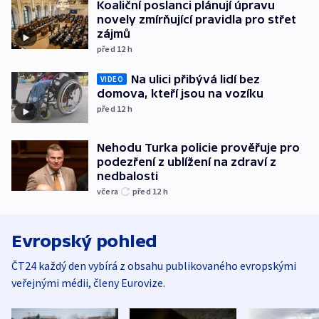
Koaliční poslanci plánují úpravu
novely zmírňující pravidla pro střet
zájmů
před 12
h
Na ulici přibývá lidí bez
VIDEO
domova, kteří jsou na vozíku
před 12
h
Nehodu Turka policie prověřuje pro
podezření z ublížení na zdraví z
nedbalosti
včera
před 12
h
Evropský pohled
ČT24 každý den vybírá z obsahu publikovaného evropskými
veřejnými médii, členy Eurovize.