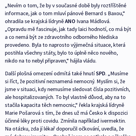
„Nevím o tom, že by v současné době byly roztříštěné
informace, jak o tom mluví pánové Bernard s Baxou,“
ohradila se krajská lídryně
ANO
Ivana Mádlová.
„Opravdu mě fascinuje, jak tady laici hodnotí, co má být
a co nemá být ze zdravotního odborného hlediska
provedeno. Byla to naprosto výjimečná situace, která
postihla všechny státy, bylo to úplně něco nového,
nikdo na to nebyl připraven,“ hájila vládu.
Další plošná omezení odmítá také hnutí
SPD
. „Musíme
si říct, že pozitivní neznamená nemocný. Myslím si, že
jsme v situaci, kdy nemusíme sledovat čísla pozitivních,
ale hospitalizovaných. To byl vlastně důvod, aby na to
stačila kapacita těch nemocnic,“ řekla krajská lídryně
Marie Pošarová s tím, že dnes už má Česko k dispozici
účinné léky proti covidu. Zmínila například ivermektin.
Na otázku, zda jí lékař doporučil očkování, uvedla, že