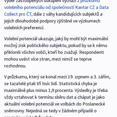
Výběr zastoupených uskupení vychází z
průzkumu
volebního potenciálu od společností Kantar CZ a Data
Collect pro ČT
, dále z váhy kandidujících subjektů a
jejich dlouhodobé podpory zjištěné ve výzkumech
volebních preferencí.
Volební potenciál ukazuje, jaký by mohl být maximální
možný zisk politického subjektu, pokud by se k němu
přiklonili všichni voliči, kteří ho zvažují. Respondenti
mohou uvést více stran, mezi nimiž se teprve
rozhodnou.
V průzkumu, který se konal mezi 19. srpnem a 3. zářím,
se tazatelé ptali tří tisíc lidí. Statistická chyba je
maximálně plus minus 1,9 procenta. Výsledky je třeba
vždy vztahovat k termínu sběru dat a chápat je jako
aktuální volební potenciál ve volbách do Poslanecké
sněmovny. Nejedná se tedy v žádném případě o