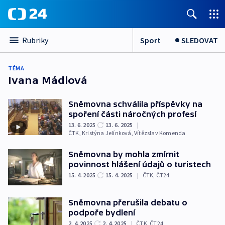
Sport
SLEDOVAT
Rubriky
TÉMA
Ivana Mádlová
Sněmovna schválila příspěvky na
spoření části náročných profesí
13. 6. 2025
13. 6. 2025
|
ČTK
,
Kristýna Jelínková
,
Vítězslav Komenda
Sněmovna by mohla zmírnit
povinnost hlášení údajů o turistech
15. 4. 2025
15. 4. 2025
|
ČTK
,
ČT24
Sněmovna přerušila debatu o
podpoře bydlení
2. 4. 2025
2. 4. 2025
|
ČTK
,
ČT24