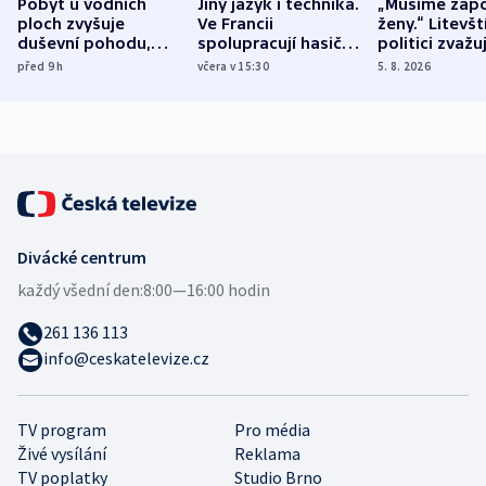
Pobyt u vodních
Jiný jazyk i technika.
„Musíme zapo
ploch zvyšuje
Ve Francii
ženy.“ Litevšt
duševní pohodu,
spolupracují hasiči z
politici zvažuj
ukázala
různých zemí
dohodu o
před 9
h
včera v 15:30
5. 8. 2026
mezinárodní studie
demografii
Divácké centrum
každý všední den:
8:00—16:00 hodin
261 136 113
info@ceskatelevize.cz
TV program
Pro média
Živé vysílání
Reklama
TV poplatky
Studio Brno