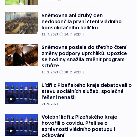
Sněmovna ani druhý den
nedokončila první čtení vládního
konsolidačního balíčku
13. 7. 2023
14. 7. 2023
|
Sněmovna poslala do třetího čtení
změny podpory uprchlíků. Opozice
se hodiny snažila změnit program
schůze
10. 2. 2023
10. 2. 2023
|
Lídři z Plzeňského kraje debatovali o
stavu sociálních služeb, společné
řešení nenašli
21. 9. 2021
|
Volební lídři z Plzeňského kraje
hovořili o covidu. Přeli se o
správnosti vládního postupu i
očkování