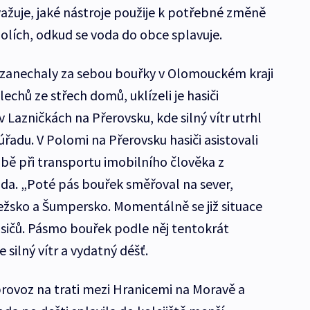
ažuje, jaké nástroje použije k potřebné změně
lích, odkud se voda do obce splavuje.
anechaly za sebou bouřky v Olomouckém kraji
chů ze střech domů, uklízeli je hasiči
 v Lazničkách na Přerovsku, kde silný vítr utrhl
řadu. V Polomi na Přerovsku hasiči asistovali
bě při transportu imobilního člověka z
da. „Poté pás bouřek směřoval na sever,
žsko a Šumpersko. Momentálně se již situace
hasičů. Pásmo bouřek podle něj tentokrát
 silný vítr a vydatný déšť.
rovoz na trati mezi Hranicemi na Moravě a