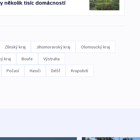
y několik tisíc domácností
Zlínský kraj
Jihomoravský kraj
Olomoucký kraj
ý kraj
Bouře
Výstraha
Počasí
Hasiči
Déšť
Krupobití