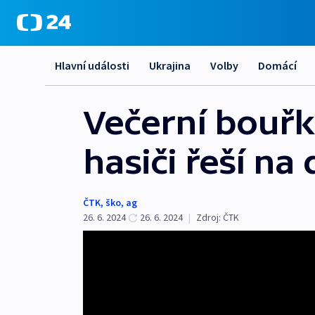
Hlavní události
Ukrajina
Volby
Domácí
Večerní bouřk
hasiči řeší na
ČTK
,
ško
,
ag
26. 6. 2024
26. 6. 2024
|
Zdroj:
ČTK