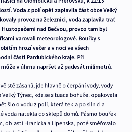
 hasiči na Olomoucku a Přerovsku, k 22:15
ostí. Voda z polí opět zaplavila část obce Velký
ovaly provoz na železnici, voda zaplavila trať
a Hustopečemi nad Bečvou, provoz tam byl
uřkami varovali meteorologové. Bouřky s
obitím hrozí večer a v noci ve všech
odní části Pardubického kraje. Při
může v úhrnu napršet až padesát milimetrů.
vě stě zásahů, jde hlavně o čerpání vody, vody
e Velký Týnec, kde se situace bohužel opakovala
 šlo o vodu z polí, která tekla po silnici a
té voda natekla do sklepů domů. Pásmo bouřek
, oblastí Hranicka a Lipenska, poté směřovalo