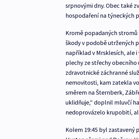
srpnovými dny. Obec také zv
hospodaření na týneckých po
Kromě popadaných stromů z
škody v podobě utržených ple
například v Mrsklesích, ale i
plechy ze střechy obecního ú
zdravotnické záchranné služ
nemovitosti, kam zatekla vo
směrem na Šternberk, Zábře
uklidňuje,“ doplnil mluvčí 
nedoprovázelo krupobití, ale
Kolem 19:45 byl zastavený p