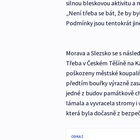
silnou bleskovou aktivitu a
„Není třeba se bát, že by by
Podmínky jsou tentokrát jiné
Morava a Slezsko se s násle
Třeba v Českém Těšíně na K
poškozeny městské koupališt
předtím bouřky výrazně zasá
jedné z budov památkově chr
lámala a vyvracela stromy 
která byla dočasně z bezpe
ODKAZ