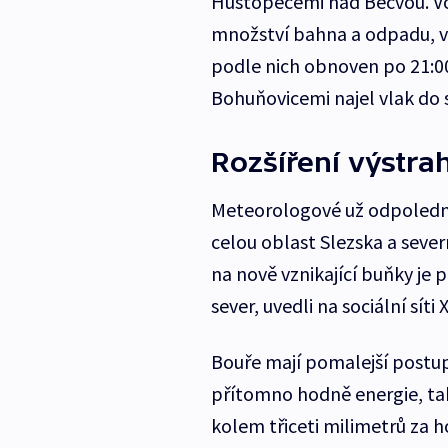
Hustopečemi nad Bečvou. Vod
množství bahna a odpadu, vy
podle nich obnoven po 21:0
Bohuňovicemi najel vlak do
Rozšíření výstra
Meteorologové už odpoledne 
celou oblast Slezska a severn
na nově vznikající buňky je 
sever, uvedli na sociální síti X
Bouře mají pomalejší postu
přítomno hodně energie, tak
kolem třiceti milimetrů za h