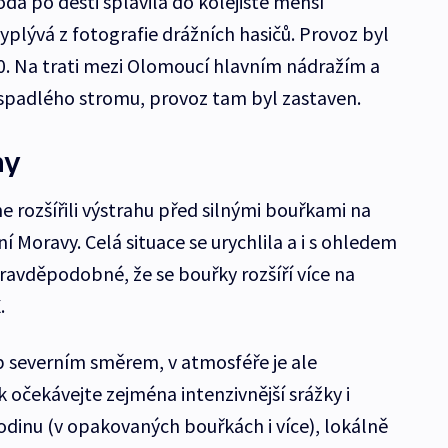
a po dešti splavila do kolejiště menší
plývá z fotografie drážních hasičů. Provoz byl
0. Na trati mezi Olomoucí hlavním nádražím a
 spadlého stromu, provoz tam byl zastaven.
hy
rozšířili výstrahu před silnými bouřkami na
í Moravy. Celá situace se urychlila a i s ohledem
pravděpodobné, že se bouřky rozšíří více na
.
p severním směrem, v atmosféře je ale
 očekávejte zejména intenzivnější srážky i
odinu (v opakovaných bouřkách i více), lokálně