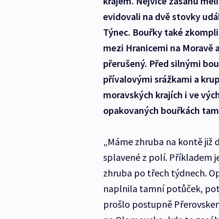
krajem. Nejvíce zásahů měli
evidovali na dvě stovky udál
Týnec. Bouřky také zkomplik
mezi Hranicemi na Moravě 
přerušený. Před silnými bo
přívalovými srážkami a krup
moravských krajích i ve vých
opakovaných bouřkách tam 
„Máme zhruba na kontě již d
splavené z polí. Příkladem j
zhruba po třech týdnech. Opět
naplnila tamní potůček, po
prošlo postupně Přerovskem