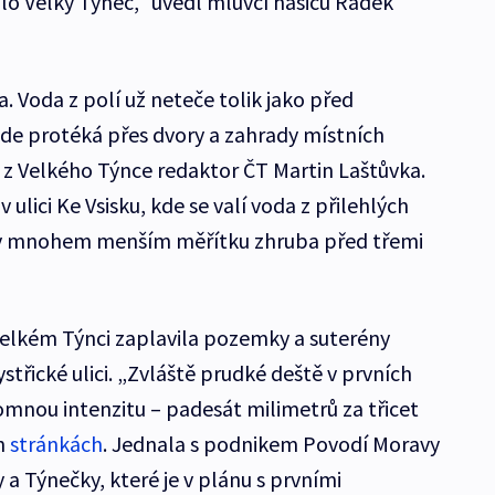
o Velký Týnec,“ uvedl mluvčí hasičů Radek
a. Voda z polí už neteče tolik jako před
de protéká přes dvory a zahrady místních
n z Velkého Týnce redaktor ČT Martin Laštůvka.
v ulici Ke Vsisku, kde se valí voda z přilehlých
ale v mnohem menším měřítku zhruba před třemi
Velkém Týnci zaplavila pozemky a suterény
třické ulici. „Zvláště prudké deště v prvních
mnou intenzitu – padesát milimetrů za třicet
ch
stránkách
. Jednala s podnikem Povodí Moravy
a Týnečky, které je v plánu s prvními