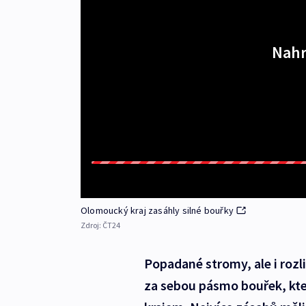
Nahr
Olomoucký kraj zasáhly silné bouřky
Zdroj:
ČT24
Popadané stromy, ale i rozl
za sebou pásmo bouřek, kt