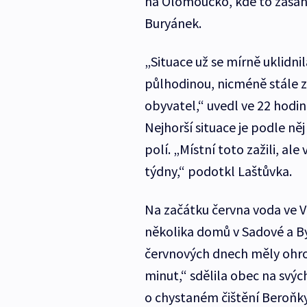
na Olomoucko, kde to zasáhl
Buryánek.
„Situace už se mírně uklidnil
půlhodinou, nicméně stále z
obyvatel,“ uvedl ve 22 hodi
Nejhorší situace je podle něj 
polí. „Místní toto zažili, 
týdny,“ podotkl Laštůvka.
Na začátku června voda ve 
několika domů v Sadové a Bys
červnových dnech měly ohro
minut,“ sdělila obec na svý
o chystaném čištění Beroňky 