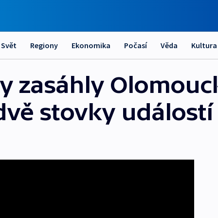
Svět
Regiony
Ekonomika
Počasí
Věda
Kultura
y zasáhly Olomouck
 dvě stovky událostí