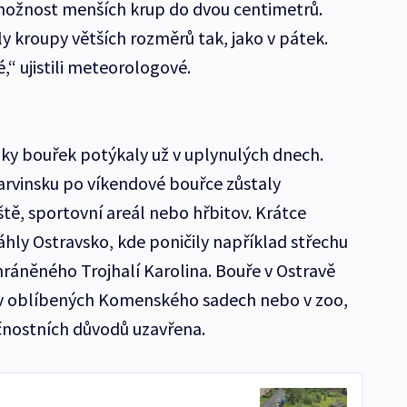
 možnost menších krup do dvou centimetrů.
ly kroupy větších rozměrů tak, jako v pátek.
,“ ujistili meteorologové.
dky bouřek potýkaly už v uplynulých dnech.
arvinsku po víkendové bouřce zůstaly
ě, sportovní areál nebo hřbitov. Krátce
hly Ostravsko, kde poničily například střechu
áněného Trojhalí Karolina. Bouře v Ostravě
i v oblíbených Komenského sadech nebo v zoo,
čnostních důvodů uzavřena.