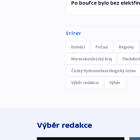
Po bouřce bylo bez elektřin
ŠTÍTKY
Domácí
Počasí
Regiony
Moravskoslezský kraj
Pardubick
Český hydrometeorologický ústav
Výběr redakce
Výběr
Výběr redakce