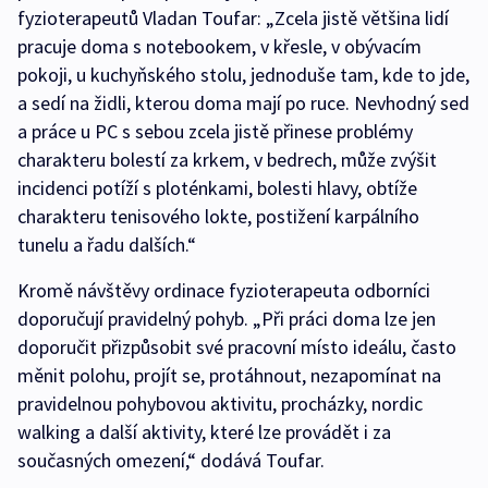
fyzioterapeutů Vladan Toufar: „Zcela jistě většina lidí
pracuje doma s notebookem, v křesle, v obývacím
pokoji, u kuchyňského stolu, jednoduše tam, kde to jde,
a sedí na židli, kterou doma mají po ruce. Nevhodný sed
a práce u PC s sebou zcela jistě přinese problémy
charakteru bolestí za krkem, v bedrech, může zvýšit
incidenci potíží s ploténkami, bolesti hlavy, obtíže
charakteru tenisového lokte, postižení karpálního
tunelu a řadu dalších.“
Kromě návštěvy ordinace fyzioterapeuta odborníci
doporučují pravidelný pohyb. „Při práci doma lze jen
doporučit přizpůsobit své pracovní místo ideálu, často
měnit polohu, projít se, protáhnout, nezapomínat na
pravidelnou pohybovou aktivitu, procházky, nordic
walking a další aktivity, které lze provádět i za
současných omezení,“ dodává Toufar.