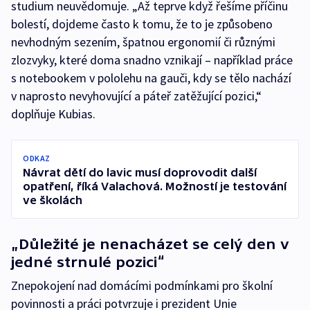
studium neuvědomuje. „Až teprve když řešíme příčinu
bolestí, dojdeme často k tomu, že to je způsobeno
nevhodným sezením, špatnou ergonomií či různými
zlozvyky, které doma snadno vznikají – například práce
s notebookem v pololehu na gauči, kdy se tělo nachází
v naprosto nevyhovující a páteř zatěžující pozici,“
doplňuje Kubias.
ODKAZ
Návrat dětí do lavic musí doprovodit další
opatření, říká Valachová. Možností je testování
ve školách
„Důležité je nenacházet se celý den v
jedné strnulé pozici“
Znepokojení nad domácími podmínkami pro školní
povinnosti a práci potvrzuje i prezident Unie