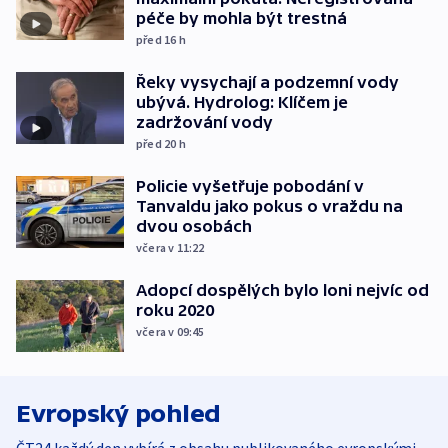
péče by mohla být trestná
před 16
h
Řeky vysychají a podzemní vody
ubývá. Hydrolog: Klíčem je
zadržování vody
před 20
h
Policie vyšetřuje pobodání v
Tanvaldu jako pokus o vraždu na
dvou osobách
včera v 11:22
Adopcí dospělých bylo loni nejvíc od
roku 2020
včera v 09:45
Evropský pohled
ČT24 každý den vybírá z obsahu publikovaného evropskými