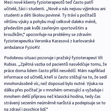
Mezi nové klienty fyzioterapeutů teď často patří
učitelé, žáci i studenti. „Nově u nás nejsou výjimkou ani
studenti a děti školou povinné. Ty tráví u počítačů
většinu výuky a pohybu mají celkově daleko méně,
především pak kvůli zavřeným sportovištím a
kroužkům,“ upozorňuje na problémy se zdravím
fyzioterapeutka Veronika Karasová z karlovarské
ambulance FyzioKV.
Podobnou situaci pozoruje i pražský fyzioterapeut Vít
Kubias. „Zpětná vazba od pacientů nasvědčuje tomu, že
práce doma lidem často příliš nesvědčí. Mám například
informace od učitelů, kteří si často stěžují na to, že sedí
mnohonásobně víc, než doposud bylo nutné. Výuka na
dálku přes počítač je v mnohém omezující a vyžaduje i
mnohem delší přípravu než klasická hodina, tedy čas
strávený sezením neúměrně narůstá a podepisuje se to
na zdraví i psychice lidí.“