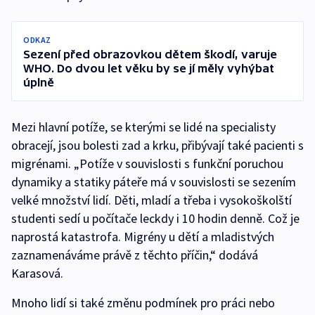
ODKAZ
Sezení před obrazovkou dětem škodí, varuje
WHO. Do dvou let věku by se jí měly vyhýbat
úplně
Mezi hlavní potíže, se kterými se lidé na specialisty
obracejí, jsou bolesti zad a krku, přibývají také pacienti s
migrénami. „Potíže v souvislosti s funkční poruchou
dynamiky a statiky páteře má v souvislosti se sezením
velké množství lidí. Děti, mladí a třeba i vysokoškolští
studenti sedí u počítače leckdy i 10 hodin denně. Což je
naprostá katastrofa. Migrény u dětí a mladistvých
zaznamenáváme právě z těchto příčin,“ dodává
Karasová.
Mnoho lidí si také změnu podmínek pro práci nebo