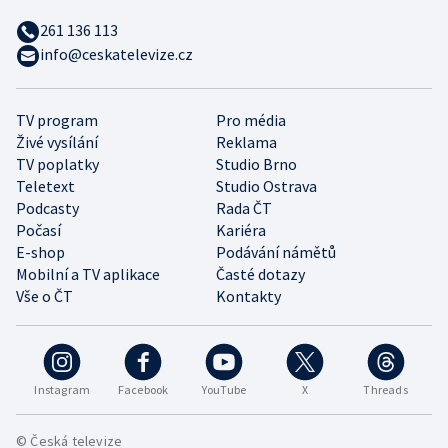
261 136 113
info@ceskatelevize.cz
TV program
Pro média
Živé vysílání
Reklama
TV poplatky
Studio Brno
Teletext
Studio Ostrava
Podcasty
Rada ČT
Počasí
Kariéra
E-shop
Podávání námětů
Mobilní a TV aplikace
Časté dotazy
Vše o ČT
Kontakty
Instagram
Facebook
YouTube
X
Threads
© Česká televize