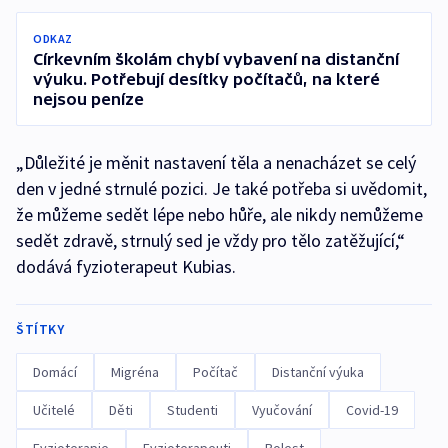
ODKAZ
Církevním školám chybí vybavení na distanční
výuku. Potřebují desítky počítačů, na které
nejsou peníze
„Důležité je měnit nastavení těla a nenacházet se celý
den v jedné strnulé pozici. Je také potřeba si uvědomit,
že můžeme sedět lépe nebo hůře, ale nikdy nemůžeme
sedět zdravě, strnulý sed je vždy pro tělo zatěžující,“
dodává fyzioterapeut Kubias.
ŠTÍTKY
Domácí
Migréna
Počítač
Distanční výuka
Učitelé
Děti
Studenti
Vyučování
Covid-19