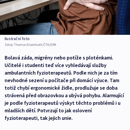
Ilustrační foto
Zdroj:
Thomas Eisenhuth/ČTK/DPA
Bolavá záda, migrény nebo potíže s ploténkami.
Učitelé i studenti teď více vyhledávají služby
ambulantních fyzioterapeutů. Podle nich je za tím
nevhodné sezení u počítače při domácí výuce. Tam
totiž chybí ergonomické židle, prodlužuje se doba
strávená před obrazovkou a ubývá pohybu. Alarmující
je podle fyzioterapeutů výskyt těchto problémů i u
mladších dětí. Potvrzují to jak oslovení
fyzioterapeuti, tak jejich unie.