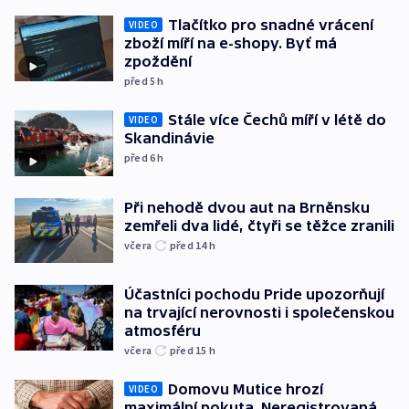
Tlačítko pro snadné vrácení
VIDEO
zboží míří na e-shopy. Byť má
zpoždění
před 5
h
Stále více Čechů míří v létě do
VIDEO
Skandinávie
před 6
h
Při nehodě dvou aut na Brněnsku
zemřeli dva lidé, čtyři se těžce zranili
včera
před 14
h
Účastníci pochodu Pride upozorňují
na trvající nerovnosti i společenskou
atmosféru
včera
před 15
h
Domovu Mutice hrozí
VIDEO
maximální pokuta. Neregistrovaná