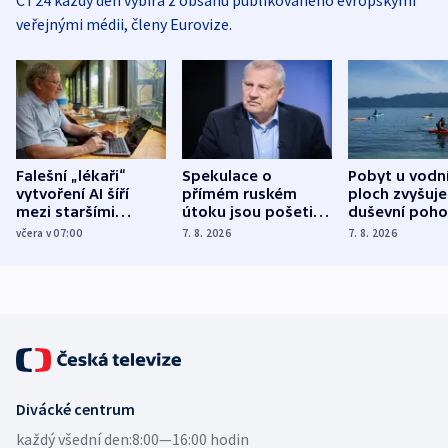
veřejnými médii, členy Eurovize.
Falešní „lékaři“
Spekulace o
Pobyt u vodn
vytvoření AI šíří
přímém ruském
ploch zvyšuje
mezi staršími
útoku jsou pošetilé,
duševní poho
Poláky nebezpečné
míní estonský
ukázala
včera v 07:00
7. 8. 2026
7. 8. 2026
zdravotní rady
bezpečnostní
mezinárodní 
expert
Divácké centrum
každý všední den:
8:00—16:00 hodin