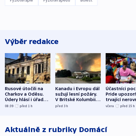
Fyzioterapie
Fyzioterapeuti
Bolest
Výběr redakce
Rusové útočili na
Kanadu i Evropu dál
Účastníci po
Charkov a Oděsu.
sužují lesní požáry.
Pride upozorň
Údery hlásí i úřady v
V Britské Kolumbii
trvající nerov
Bělgorodu
evakuovali tisíce lidí
společensko
08:39
před 1
h
před 3
h
včera
před 15
h
atmosféru
Aktuálně z rubriky
Domácí