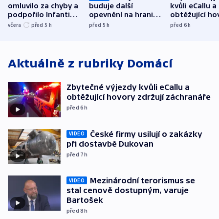
omluvilo za chyby a
buduje další
kvůli eCallu a
podpořilo Infantina.
opevnění na hranici
obtěžující ho
UEFA trvá na
s Běloruskem
zdržují záchr
včera
před 5
h
před 5
h
před 6
h
bojkotu
Aktuálně z rubriky
Domácí
Zbytečné výjezdy kvůli eCallu a
obtěžující hovory zdržují záchranáře
před 6
h
České firmy usilují o zakázky
VIDEO
při dostavbě Dukovan
před 7
h
Mezinárodní terorismus se
VIDEO
stal cenově dostupným, varuje
Bartošek
před 8
h