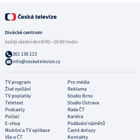
Divácké centrum
každý všední den:
8:00—16:00 hodin
261 136 113
info@ceskatelevize.cz
TV program
Pro média
Živé vysílání
Reklama
TV poplatky
Studio Brno
Teletext
Studio Ostrava
Podcasty
Rada ČT
Počasí
Kariéra
E-shop
Podávání námětů
Mobilní a TV aplikace
Časté dotazy
Vše o ČT
Kontakty