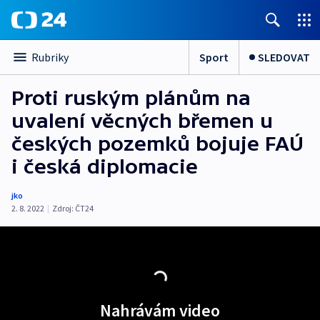
Sport
SLEDOVAT
Rubriky
Proti ruským plánům na
uvalení věcných břemen u
českých pozemků bojuje FAÚ
i česká diplomacie
jko
2. 8. 2022
|
Zdroj:
ČT24
Nahrávám video