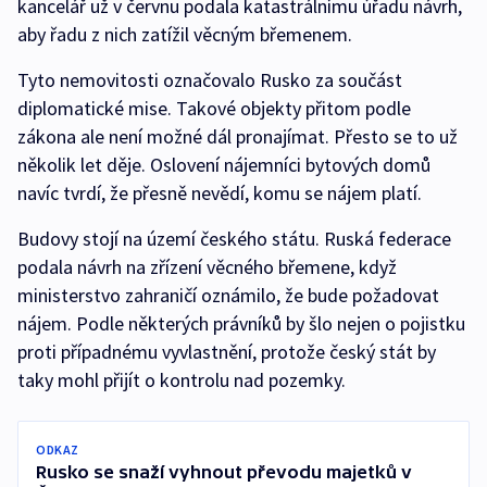
kancelář už v červnu podala katastrálnímu úřadu návrh,
aby řadu z nich zatížil věcným břemenem.
Tyto nemovitosti označovalo Rusko za součást
diplomatické mise. Takové objekty přitom podle
zákona ale není možné dál pronajímat. Přesto se to už
několik let děje. Oslovení nájemníci bytových domů
navíc tvrdí, že přesně nevědí, komu se nájem platí.
Budovy stojí na území českého státu. Ruská federace
podala návrh na zřízení věcného břemene, když
ministerstvo zahraničí oznámilo, že bude požadovat
nájem. Podle některých právníků by šlo nejen o pojistku
proti případnému vyvlastnění, protože český stát by
taky mohl přijít o kontrolu nad pozemky.
ODKAZ
Rusko se snaží vyhnout převodu majetků v