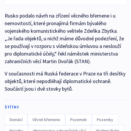
Rusko podalo návrh na zřízení věcného břemene i u
nemovitostí, které pronajímá firmám bývalého
vojenského komunistického velitele Zdeňka Zbytka.
„Je řada objektů, u nichž máme důvodné podezření, že
se používají v rozporu s vídeňskou úmluvou a neslouží
pro diplomatické účely,“ řekl náměstek ministerstva
zahraničních věcí Martin Dvořák (STAN).
V současnosti má Ruská federace v Praze na tři desítky
objektů, které nepodléhají diplomatické ochraně.
Součástí jsou i dvě stovky bytů.
ŠTÍTKY
Domácí
Věcné břemeno
Pozemek
Pozemky
Majetky
Ministerstvo zahraničních věcí
Vladimir Putin