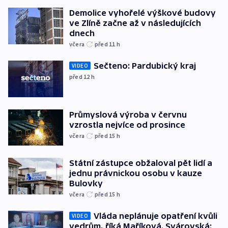
Demolice vyhořelé výškové budovy
ve Zlíně začne až v následujících
dnech
včera
před 11
h
Sečteno: Pardubický kraj
VIDEO
před 12
h
Průmyslová výroba v červnu
vzrostla nejvíce od prosince
včera
před 15
h
Státní zástupce obžaloval pět lidí a
jednu právnickou osobu v kauze
Bulovky
včera
před 15
h
Vláda neplánuje opatření kvůli
VIDEO
vedrům, říká Maříková. Svárovská: