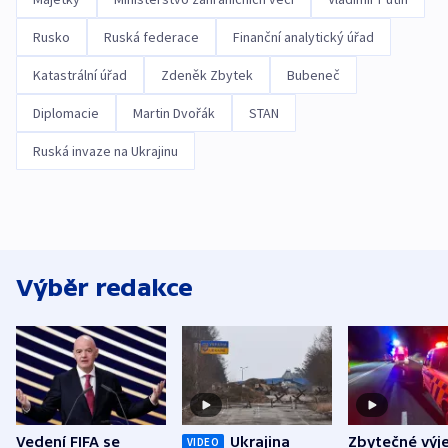
Rusko
Ruská federace
Finanční analytický úřad
Katastrální úřad
Zdeněk Zbytek
Bubeneč
Diplomacie
Martin Dvořák
STAN
Ruská invaze na Ukrajinu
Výběr redakce
Vedení FIFA se
Ukrajina
Zbytečné výj
VIDEO