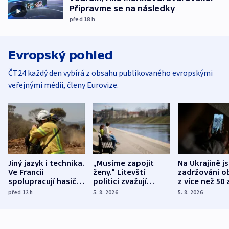
Připravme se na následky
před 18
h
Evropský pohled
ČT24 každý den vybírá z obsahu publikovaného evropskými
veřejnými médii, členy Eurovize.
Jiný jazyk i technika.
„Musíme zapojit
Na Ukrajině j
Ve Francii
ženy.“ Litevští
zadržováni o
spolupracují hasiči z
politici zvažují
z více než 50 
různých zemí
dohodu o
Bojovali na s
před 12
h
5. 8. 2026
5. 8. 2026
demografii
Ruska