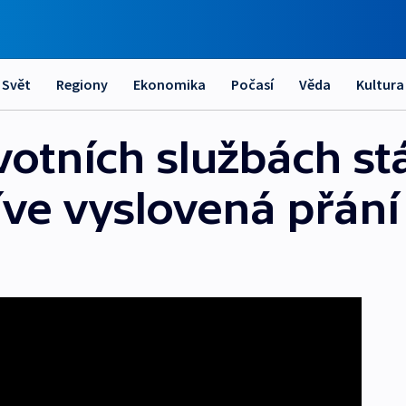
Svět
Regiony
Ekonomika
Počasí
Věda
Kultura
otních službách stá
říve vyslovená přán