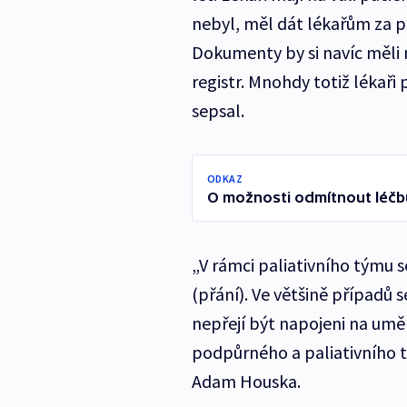
nebyl, měl dát lékařům za po
Dokumenty by si navíc měli m
registr. Mnohdy totiž lékaři 
sepsal.
ODKAZ
O možnosti odmítnout léčb
„V rámci paliativního týmu 
(přání). Ve většině případů s
nepřejí být napojeni na uměl
podpůrného a paliativního 
Adam Houska.