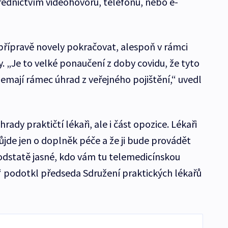
třednictvím videohovoru, telefonu, nebo e-
 přípravě novely pokračovat, alespoň v rámci
. „Je to velké ponaučení z doby covidu, že tyto
nemají rámec úhrad z veřejného pojištění,“ uvedl
ady praktičtí lékaři, ale i část opozice. Lékaři
půjde jen o doplněk péče a že ji bude provádět
podstatě jasné, kdo vám tu telemedicínskou
,“ podotkl předseda Sdružení praktických lékařů