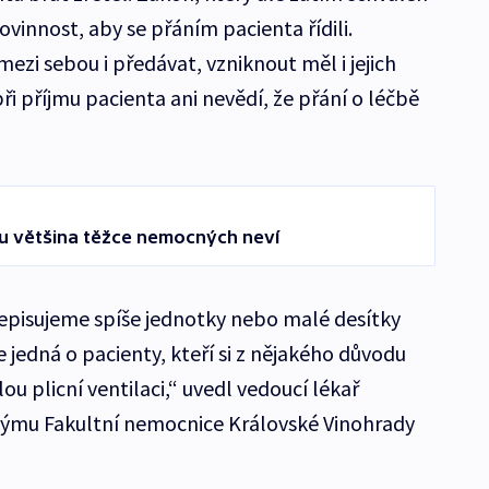
vinnost, aby se přáním pacienta řídili.
ezi sebou i předávat, vzniknout měl i jejich
při příjmu pacienta ani nevědí, že přání o léčbě
u většina těžce nemocných neví
sepisujeme spíše jednotky nebo malé desítky
e jedná o pacienty, kteří si z nějakého důvodu
ou plicní ventilaci,“ uvedl vedoucí lékař
týmu Fakultní nemocnice Královské Vinohrady