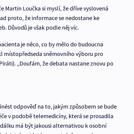
če Martin Loučka si myslí, že dříve vyslovená
lad proto, že informace se nedostane ke
b. Důvodů je však podle něj víc.
 pacienta je něco, co by mělo do budoucna
kl místopředseda sněmovního výboru pro
(Piráti). „Doufám, že debata nastane znovu po
inést odpověď na to, jakým způsobem se bude
če v podobě telemedicíny, která se prosadila
álku má být jakousi alternativou k osobní