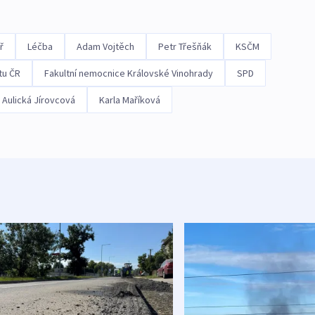
ř
Léčba
Adam Vojtěch
Petr Třešňák
KSČM
tu ČR
Fakultní nemocnice Královské Vinohrady
SPD
 Aulická Jírovcová
Karla Maříková