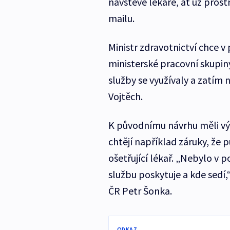
návštěvě lékaře, ať už pros
mailu.
Ministr zdravotnictví chce v
ministerské pracovní skupiny
služby se využívaly a zatím 
Vojtěch.
K původnímu návrhu měli výhr
chtějí například záruky, že 
ošetřující lékař. „Nebylo v 
službu poskytuje a kde sedí
ČR Petr Šonka.
ODKAZ