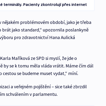
é terminály. Pacienty zkontrolují přes internet
 v nějakém problémovém období, jako je třeba
lo brát jako standard,“ upozornila poslankyně
ýboru pro zdravotnictví Hana Aulická
arla Maříková ze SPD si myslí, že jde o
ě by se k tomu měla vláda vrátit. Máme čím dál
o cestou se budeme muset vydat,“ míní.
izaci a veřejném pojištění – sice také zbrzdil
álním schválením v parlamentu.