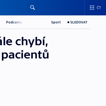
ČT
Podcasty
Sport
SLEDOVAT
le chybí,
í pacientů