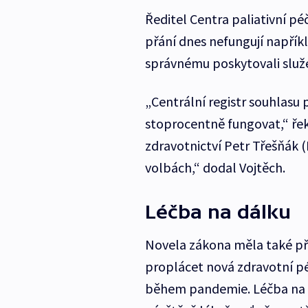
Ředitel Centra paliativní pé
přání dnes nefungují napřík
správnému poskytovali služe
„Centrální registr souhlasu
stoprocentně fungovat,“ ře
zdravotnictví Petr Třešňák 
volbách,“ dodal Vojtěch.
Léčba na dálku
Novela zákona měla také př
proplácet nová zdravotní pé
během pandemie. Léčba na d