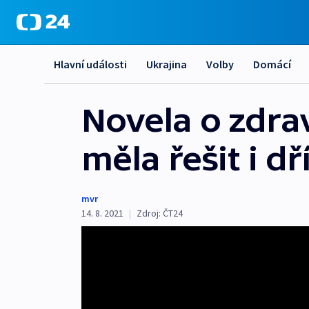
Hlavní události
Ukrajina
Volby
Domácí
Novela o zdrav
měla řešit i d
mvr
14. 8. 2021
|
Zdroj:
ČT24