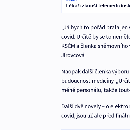
Lékaři zkouší telemedicínsk
„Já bych to pořád brala jen
covid. Určitě by se to nemě
KSČM a členka sněmovního v
Jírovcová.
Naopak další členka výboru K
budoucnost medicíny. „Určit
méně personálu, takže tout
Další dvě novely – o elektron
covid, jsou už ale před fin