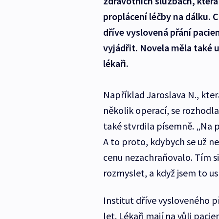
zdravotních službách, která 
proplácení léčby na dálku. 
dříve vyslovená přání pacie
vyjádřit. Novela měla také
lékaři.
Například Jaroslava N., kter
několik operací, se rozhodla
také stvrdila písemně. „Na p
A to proto, kdybych se už 
cenu nezachraňovalo. Tím si č
rozmyslet, a když jsem to us
Institut dříve vysloveného p
let. Lékaři mají na vůli paci