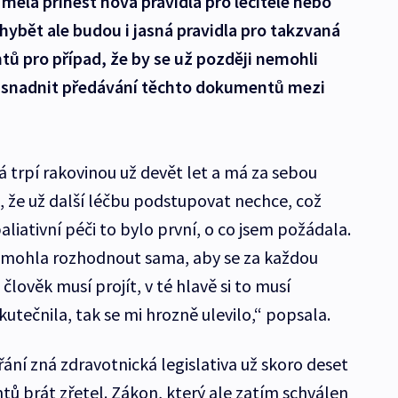
měla přinést nová pravidla pro léčitele nebo
Chybět ale budou i jasná pravidla pro takzvaná
ntů pro případ, že by se už později nemohli
 usnadnit předávání těchto dokumentů mezi
á trpí rakovinou už devět let a má za sebou
, že už další léčbu podstupovat nechce, což
aliativní péči to bylo první, o co jsem požádala.
nemohla rozhodnout sama, aby se za každou
lověk musí projít, v té hlavě si to musí
kutečnila, tak se mi hrozně ulevilo,“ popsala.
řání zná zdravotnická legislativa už skoro deset
entů brát zřetel. Zákon, který ale zatím schválen