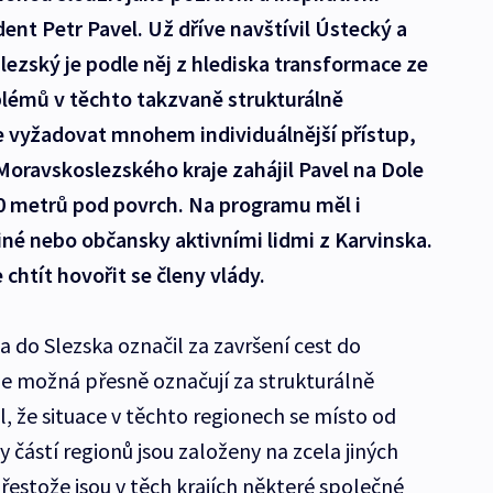
ident Petr Pavel. Už dříve navštívil Ústecký a
lezský je podle něj z hlediska transformace ze
oblémů v těchto takzvaně strukturálně
 vyžadovat mnohem individuálnější přístup,
oravskoslezského kraje zahájil Pavel na Dole
00 metrů pod povrch. Na programu měl i
né nebo občansky aktivními lidmi z Karvinska.
chtít hovořit se členy vlády.
a do Slezska označil za završení cest do
 ne možná přesně označují za strukturálně
, že situace v těchto regionech se místo od
y částí regionů jsou založeny na zcela jiných
přestože jsou v těch krajích některé společné