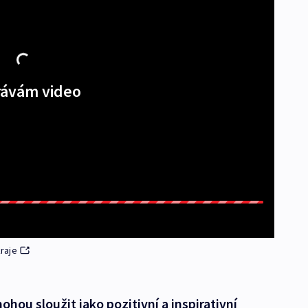
ávám video
raje
hou sloužit jako pozitivní a inspirativní