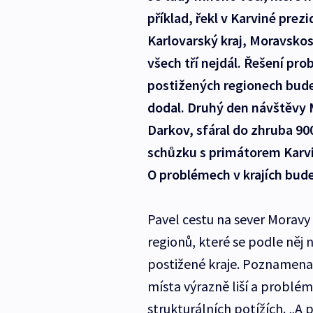
příklad, řekl v Karviné prez
Karlovarský kraj, Moravskos
všech tří nejdál. Řešení pr
postižených regionech bude
dodal. Druhý den návštěvy M
Darkov, sfáral do zhruba 9
schůzku s primátorem Karvi
O problémech v krajích bude 
Pavel cestu na sever Moravy 
regionů, které se podle něj
postižené kraje. Poznamenal
místa výrazně liší a problém
strukturálních potížích. „A 