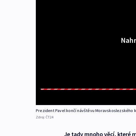
Nahr
Prezident Pavel končí návštěvu Moravskoslezského k
Zdroj:
ČT24
Je tady mnoho věcí, které mo