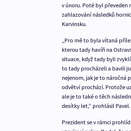
v únoru. Poté byl převeden 
zahlazování následků hornické
Karvinsku.
„Pro mě to byla vítaná příle
kterou tady havíři na Ostrav
situace, když tady byli zvyklí
to tady procházeli a bavili 
nejenom, jak je to náročná p
odvětví prochází. Protože u
ale je to také o těch násled
desítky let,“ prohlásil Pavel.
Prezident se v rámci prohlíd