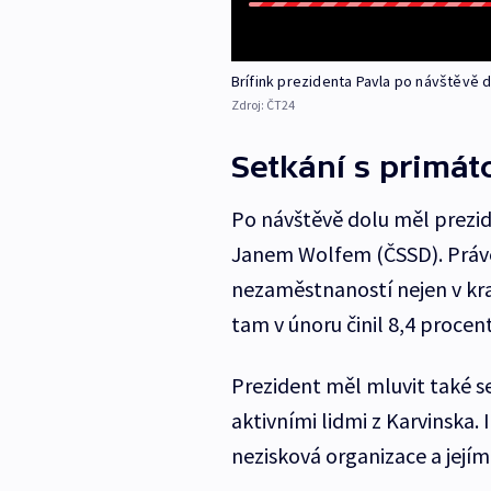
Brífink prezidenta Pavla po návštěvě 
Zdroj:
ČT24
Setkání s primá
Po návštěvě dolu měl prezi
Janem Wolfem (ČSSD). Právě 
nezaměstnaností nejen v kra
tam v únoru činil 8,4 procen
Prezident měl mluvit také se
aktivními lidmi z Karvinska. 
nezisková organizace a jejím 