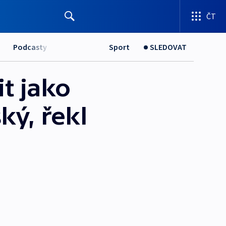
ČT
Podcasty
Sport
SLEDOVAT
t jako
ký, řekl