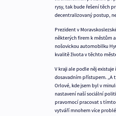
rysy, tak bude řešení těch 
decentralizovaný postup, ne
Prezident v Moravskoslezsk
některých firem k městům a 
nošovickou automobilku Hyun
kvalitě života v těchto měst
V kraji ale podle něj existuj
dosavadním přístupem. „A ty
Orlové, kde jsem byl v minul
nastavení naší sociální poli
pravomocí pracovat s tímto
vytváří mnohem více problé