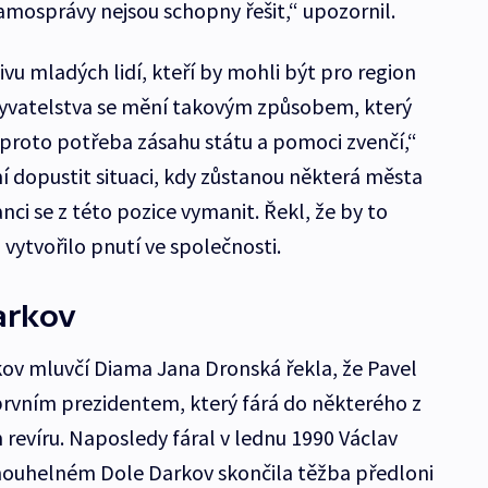
amosprávy nejsou schopny řešit,“ upozornil.
ivu mladých lidí, kteří by mohli být pro region
byvatelstva se mění takovým způsobem, který
proto potřeba zásahu státu a pomoci zvenčí,“
í dopustit situaci, kdy zůstanou některá města
ci se z této pozice vymanit. Řekl, že by to
 vytvořilo pnutí ve společnosti.
arkov
ov mluvčí Diama Jana Dronská řekla, že Pavel
h prvním prezidentem, který fárá do některého z
 revíru. Naposledy fáral v lednu 1990 Václav
rnouhelném Dole Darkov skončila těžba předloni