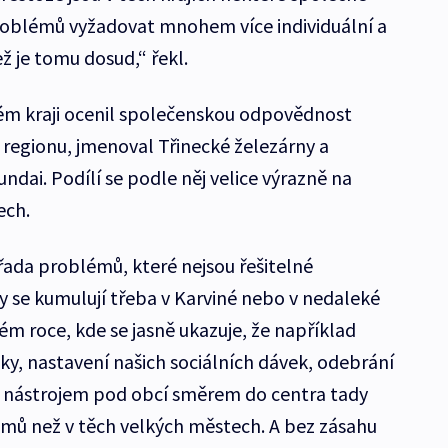
problémů vyžadovat mnohem více individuální a
ž je tomu dosud,“ řekl.
ém kraji ocenil společenskou odpovědnost
regionu, jmenoval Třinecké železárny a
dai. Podílí se podle něj velice výrazně na
ech.
e řada problémů, které nejsou řešitelné
 se kumulují třeba v Karviné nebo v nedaleké
ém roce, kde se jasně ukazuje, že například
tiky, nastavení našich sociálních dávek, odebrání
 nástrojem pod obcí směrem do centra tady
mů než v těch velkých městech. A bez zásahu