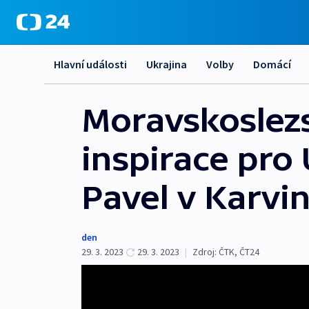
Hlavní události
Ukrajina
Volby
Domácí
Moravskoslezs
inspirace pro 
Pavel v Karvi
den
29. 3. 2023
29. 3. 2023
|
Zdroj:
ČTK
,
ČT24