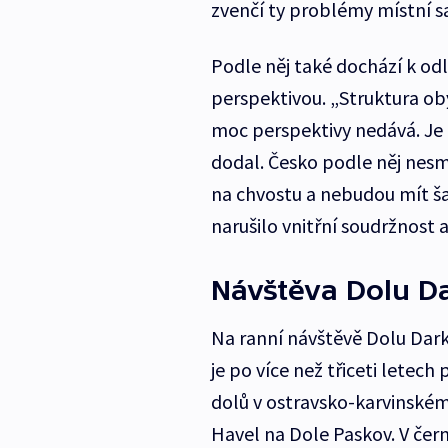
zvenčí ty problémy místní s
Podle něj také dochází k odl
perspektivou. „Struktura o
moc perspektivy nedává. Je 
dodal. Česko podle něj nesm
na chvostu a nebudou mít šan
narušilo vnitřní soudržnost a
Návštěva Dolu D
Na ranní návštěvě Dolu Dark
je po více než třiceti letec
dolů v ostravsko-karvinském
Havel na Dole Paskov. V če