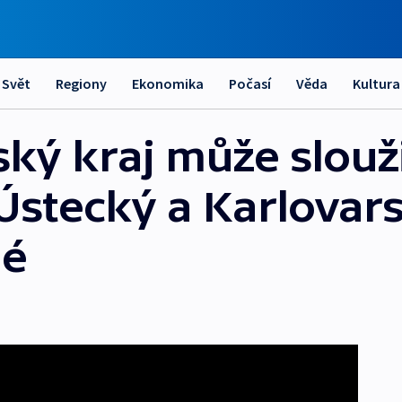
Svět
Regiony
Ekonomika
Počasí
Věda
Kultura
ký kraj může slouži
Ústecký a Karlovars
né