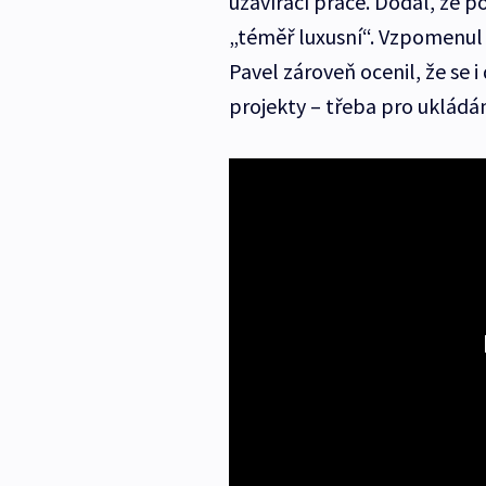
uzavírací práce. Dodal, že 
„téměř luxusní“. Vzpomenul s
Pavel zároveň ocenil, že se 
projekty – třeba pro ukládán