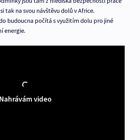
podmínky jsou tam z hlediska bezpečnosti práce
i tak na svou návštěvu dolů v Africe.
i do budoucna počítá s využitím dolu pro jiné
í energie.
Nahrávám video