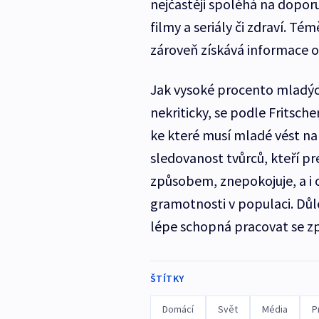
nejčastěji spoléhá na dopor
filmy a seriály či zdraví. T
zároveň získává informace o
Jak vysoké procento mladých
nekriticky, se podle Fritsch
ke které musí mladé vést nap
sledovanost tvůrců, kteří pr
způsobem, znepokojuje, a i o
gramotnosti v populaci. Důl
lépe schopná pracovat se z
ŠTÍTKY
Domácí
Svět
Média
P