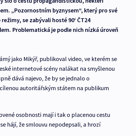
y šlo o cestu propagandistickou, někteří
zájem. „Pozornostním byznysem“, který pro své
ké režimy, se zabývali hosté 90‘ ČT24
m. Problematická je podle nich nízká úroveň
ámý jako Mikýř, publikoval video, ve kterém se
eské internetové scény nalákat na smyšlenou
pně dává najevo, že by se jednalo o
acílenou autoritářským státem na publikum
ovené osobnosti mají i tak o placenou cestu
 se hájí, že smlouvu nepodepsali, a hrozí