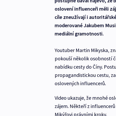
postupně dával najevo, že b
oslovení influenceři měli 
cíle zneužívají i autoritářs
moderované Jakubem Musile
mediální gramotnosti.
Youtuber Martin Mikyska, zn
pokouší několik osobností č
nabídku cesty do Číny. Postu
propagandistickou cestu, z
oslovených influencerů.
Video ukazuje, že mnohé osl
zájem. Někteří z influencerů
Mikýřovi právními kroky.