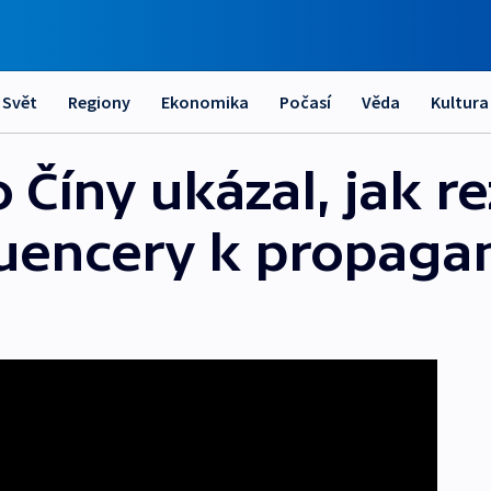
Svět
Regiony
Ekonomika
Počasí
Věda
Kultura
 Číny ukázal, jak r
fluencery k propag