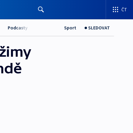
ČT
Podcasty
Sport
SLEDOVAT
ežimy
andě