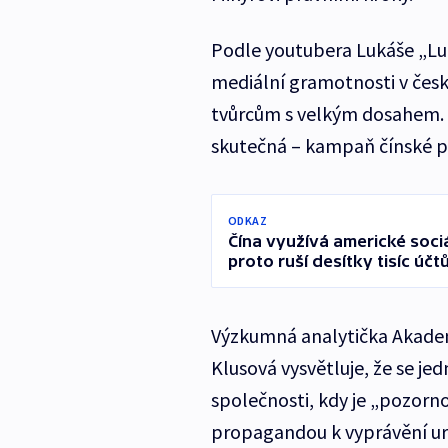
Podle youtubera Lukáše „Luk
mediální gramotnosti v česk
tvůrcům s velkým dosahem. V
skutečná – kampaň čínské pr
ODKAZ
Čína využívá americké sociá
proto ruší desítky tisíc účt
Výzkumná analytička Akadem
Klusová vysvětluje, že se 
společnosti, kdy je „pozorno
propagandou k vyprávění urč