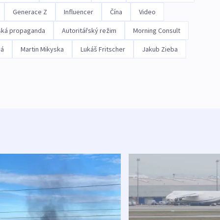
Generace Z
Influencer
Čína
Video
ská propaganda
Autoritářský režim
Morning Consult
vá
Martin Mikyska
Lukáš Fritscher
Jakub Zieba