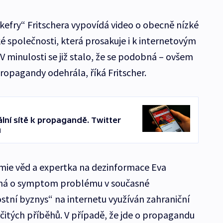
efry“ Fritschera vypovídá video o obecně nízké
é společnosti, která prosakuje i k internetovým
 minulosti se již stalo, že se podobná – ovšem
opagandy odehrála, říká Fritscher.
lní sítě k propagandě. Twitter
ů
ie věd a expertka na dezinformace Eva
jedná o symptom problému v současné
stní byznys“ na internetu využíván zahraniční
itých příběhů. V případě, že jde o propagandu