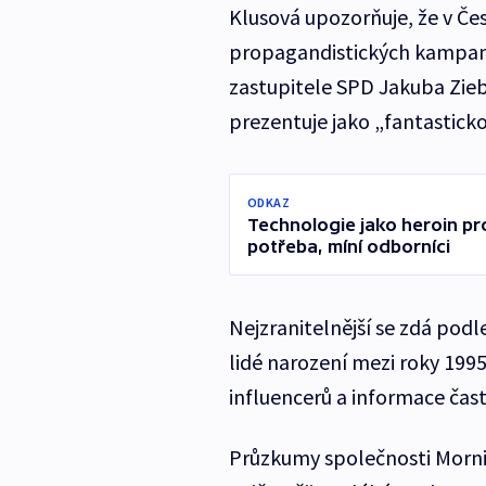
Klusová upozorňuje, že v Česk
propagandistických kampaní
zastupitele SPD Jakuba Zieb
prezentuje jako „fantasticko
ODKAZ
Technologie jako heroin pr
potřeba, míní odborníci
Nejzranitelnější se zdá podl
lidé narození mezi roky 1995 
influencerů a informace často
Průzkumy společnosti Mornin