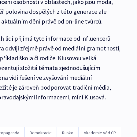
učení osobností v oblastech, jako jsou móda,
éměř polovina dospělých z této generace ale
 aktuálním dění právě od on-line tvůrců.
 lidí přijímá tyto informace od influencerů
era odvíjí zřejmě právě od mediální gramotnosti,
říklad škola či rodiče. Klusovou velká
ezentují složitá témata zjednodušujícím
na vidí řešení ve zvyšování mediální
ežité je zároveň podporovat tradiční média,
pravodajskými informacemi, míní Klusová.
ropaganda
Demokracie
Rusko
Akademie věd ČR