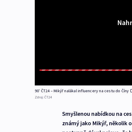
Nahr
90′ ČT24 – Mikýř nalákal influencery na cestu do Číny
Zdroj:
ČT24
Smyšlenou nabídkou na cest
známý jako Mikýř, několik o