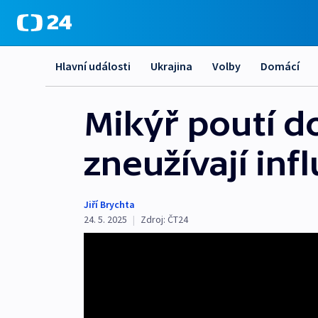
Hlavní události
Ukrajina
Volby
Domácí
Mikýř poutí do
zneužívají in
Jiří Brychta
24. 5. 2025
|
Zdroj:
ČT24