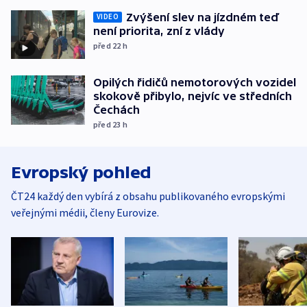
Zvýšení slev na jízdném teď
VIDEO
není priorita, zní z vlády
před 22
h
Opilých řidičů nemotorových vozidel
skokově přibylo, nejvíc ve středních
Čechách
před 23
h
Evropský pohled
ČT24 každý den vybírá z obsahu publikovaného evropskými
veřejnými médii, členy Eurovize.