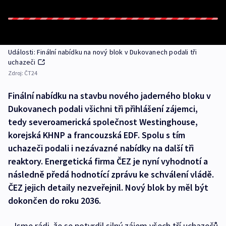
Události: Finální nabídku na nový blok v Dukovanech podali tři
uchazeči
Zdroj:
ČT24
Finální nabídku na stavbu nového jaderného bloku v
Dukovanech podali všichni tři přihlášení zájemci,
tedy severoamerická společnost Westinghouse,
korejská KHNP a francouzská EDF. Spolu s tím
uchazeči podali i nezávazné nabídky na další tři
reaktory. Energetická firma ČEZ je nyní vyhodnotí a
následně předá hodnotící zprávu ke schválení vládě.
ČEZ jejich detaily nezveřejnil. Nový blok by měl být
dokončen do roku 2036.
„Jsme rádi, že se potvrdil silný zájem všech tří uchazečů