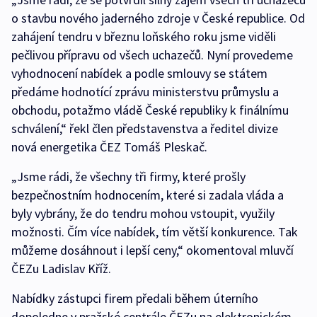
o stavbu nového jaderného zdroje v České republice. Od
zahájení tendru v březnu loňského roku jsme viděli
pečlivou přípravu od všech uchazečů. Nyní provedeme
vyhodnocení nabídek a podle smlouvy se státem
předáme hodnotící zprávu ministerstvu průmyslu a
obchodu, potažmo vládě České republiky k finálnímu
schválení,“ řekl člen představenstva a ředitel divize
nová energetika ČEZ Tomáš Pleskač.
„Jsme rádi, že všechny tři firmy, které prošly
bezpečnostním hodnocením, které si zadala vláda a
byly vybrány, že do tendru mohou vstoupit, využily
možnosti. Čím více nabídek, tím větší konkurence. Tak
můžeme dosáhnout i lepší ceny,“ okomentoval mluvčí
ČEZu Ladislav Kříž.
Nabídky zástupci firem předali během úterního
dopoledne v pražské centrále ČEZu na elektronickém