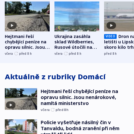
Hejtmani řeší
Ukrajina zasáhla
Dron n
VIDEO
chybějící peníze na
sklad Wildberries,
letišti u Lips
opravu silnic. Jsou
Rusové útočili na
skoro kilo trh
nenárokové, namítá
trh, hasiče či
indicie ukazuj
včera
před 8
h
včera
před 8
h
před 8
h
ministerstvo
stadion
Rusko
Aktuálně z rubriky
Domácí
Hejtmani řeší chybějící peníze na
opravu silnic. Jsou nenárokové,
namítá ministerstvo
včera
před 8
h
Policie vyšetřuje násilný čin v
Tanvaldu, bodná zranění při něm