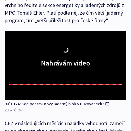
vrchního ředitele sekce energetiky a jaderných zdrojů z
MPO Tomáš Ehler. Platí podle něj, že čím větší jaderný
program, tím „větší příležitost pro české firmy“.
Nahrávám video
90’ ČT24: Kdo postaví nový jaderný blok v Dukovanech?
Zdroj:
ČT24
ČEZ v následujících měsících nabídky vyhodnotí, zaměří
se na ekonomickou, obchodní i technickou část. Model