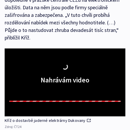
úložišti. Data na něm jsou podle firmy speciálně
zašifrována a zabezpečena. „V tuto chvíli probíhá
rozdělování nabídek mezi všechny hodnotitele. (…)
Půjde o to nastudovat zhruba devadesát tisíc stran,“
přiblížil Kříž.
Nahrávám video
Kříž o dostavbě jaderné elektrárny Dukovany
Zdroj:
ČT24