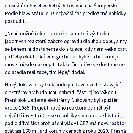
novinářům Pavel ve Velkých Losinách na Šumpersku.
Podle hlavy státu je už nejvyšší čas předložené nabídky
posoudit.
„Není možné čekat, protože samotná výstavba
jaderných reaktorů zabere opravdu dlouhou dobu, a my
se během ní dostaneme do situace, kdy nám velká část
potřeby elektrické energie bude chybět a budeme ji
muset někde nakoupit. Takže čím dříve se dostaneme
do stadia realizace, tím lépe,“ dodal.
Nový dukovanský blok bude postaven vedle stávající
elektrárny a v budoucnu nahradí část jejího výkonu.
První blok Jaderné elektrárny Dukovany byl spuštěn
v roce 1985. Projekt nového reaktoru by měl být
největší investicí České republiky v novodobé historii,
podle dřívějších prohlášení vlády i ČEZ má nový reaktor
stát asi 160 miliard korun v cenách z roku 2020. Přesná