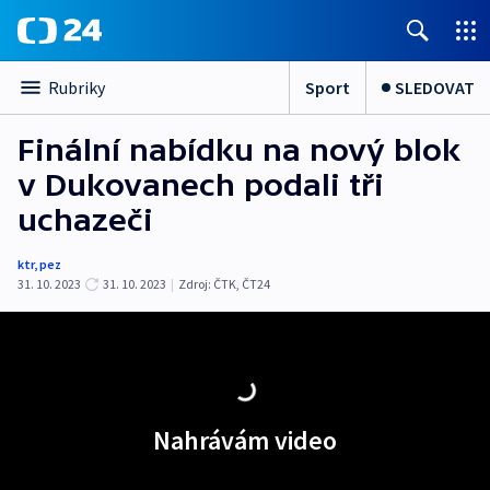
Sport
SLEDOVAT
Rubriky
Finální nabídku na nový blok
v Dukovanech podali tři
uchazeči
ktr
,
pez
31. 10. 2023
31. 10. 2023
|
Zdroj:
ČTK
,
ČT24
Nahrávám video