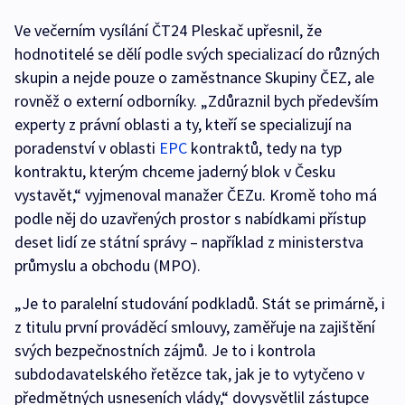
Ve večerním vysílání ČT24 Pleskač upřesnil, že
hodnotitelé se dělí podle svých specializací do různých
skupin a nejde pouze o zaměstnance Skupiny ČEZ, ale
rovněž o externí odborníky. „Zdůraznil bych především
experty z právní oblasti a ty, kteří se specializují na
poradenství v oblasti
EPC
kontraktů, tedy na typ
kontraktu, kterým chceme jaderný blok v Česku
vystavět,“ vyjmenoval manažer ČEZu. Kromě toho má
podle něj do uzavřených prostor s nabídkami přístup
deset lidí ze státní správy – například z ministerstva
průmyslu a obchodu (MPO).
„Je to paralelní studování podkladů. Stát se primárně, i
z titulu první prováděcí smlouvy, zaměřuje na zajištění
svých bezpečnostních zájmů. Je to i kontrola
subdodavatelského řetězce tak, jak je to vytyčeno v
předmětných usneseních vlády,“ dovysvětlil zástupce