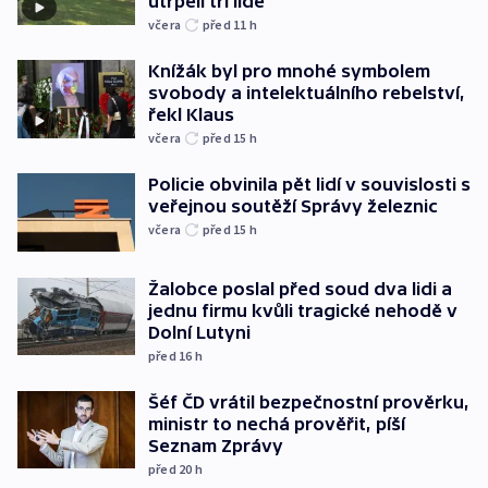
utrpěli tři lidé
včera
před 11
h
Knížák byl pro mnohé symbolem
svobody a intelektuálního rebelství,
řekl Klaus
včera
před 15
h
Policie obvinila pět lidí v souvislosti s
veřejnou soutěží Správy železnic
včera
před 15
h
Žalobce poslal před soud dva lidi a
jednu firmu kvůli tragické nehodě v
Dolní Lutyni
před 16
h
Šéf ČD vrátil bezpečnostní prověrku,
ministr to nechá prověřit, píší
Seznam Zprávy
před 20
h