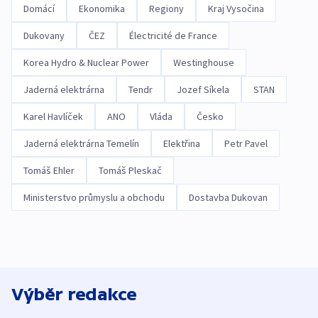
Domácí
Ekonomika
Regiony
Kraj Vysočina
Dukovany
ČEZ
Électricité de France
Korea Hydro & Nuclear Power
Westinghouse
Jaderná elektrárna
Tendr
Jozef Síkela
STAN
Karel Havlíček
ANO
Vláda
Česko
Jaderná elektrárna Temelín
Elektřina
Petr Pavel
Tomáš Ehler
Tomáš Pleskač
Ministerstvo průmyslu a obchodu
Dostavba Dukovan
Výběr redakce