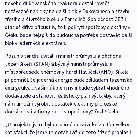
nového dukovanského reaktoru dostal rovněž
nezávazné nabídky na další blok v Dukovanech a stavbu
třetího a čtvrtého bloku v Temelíně. Společnost ČEZ i
stát už dříve připustily, že k pokrytí spotřeby elektřiny v
Česku bude nejspíš do budoucna potřeba dostavět další
bloky jaderných elektráren.
Posun v tendru uvítali i ministr průmyslu a obchodu
Jozef Síkela (STAN) a bývalý ministr průmyslu a
místopředseda sněmovny Karel Havlíček (ANO). Síkela
připomněl, že jaderná energie bude základem tuzemské
energetiky. „Naším úkolem nyní bude vybrat vhodného
dodavatele a stanovit realistický plán výstavby, který
nám umožní vyrobit dostatek elektřiny pro české
domácnosti a firmy za dostupné ceny,“ řekl Síkela.
„U projektu jsem byl od samého začátku a cítím velkou
satisfakci, že jsme to dotáhli až do této fáze,“ prohlásil