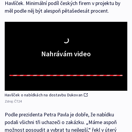
Havlíček. Minimální podíl českých firem v projektu by
měl podle něj být alespoň pětašedesát procent.
Nahrávám video
Havlíček o nabídkách na dostavbu Dukovan
Zdroj:
ČT24
Podle prezidenta Petra Pavla je dobře, že nabídku
podali všichni tři uchazeči o zakázku. „Máme aspoň
možnost posoudit a vybrat tu nejlepší,“ řekl v úterý