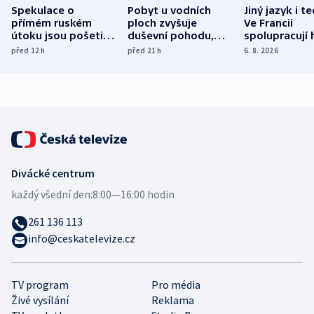
Spekulace o
Pobyt u vodních
Jiný jazyk i t
přímém ruském
ploch zvyšuje
Ve Francii
útoku jsou pošetilé,
duševní pohodu,
spolupracují h
míní estonský
ukázala
různých zemí
před 12
h
před 21
h
6. 8. 2026
bezpečnostní
mezinárodní studie
expert
Divácké centrum
každý všední den:
8:00—16:00 hodin
261 136 113
info@ceskatelevize.cz
TV program
Pro média
Živé vysílání
Reklama