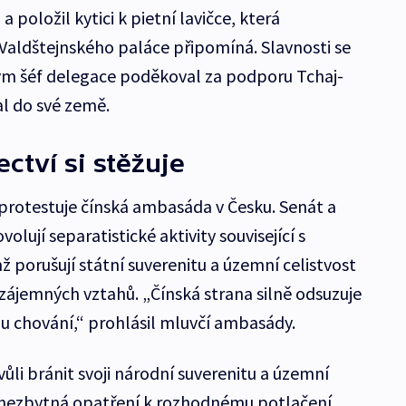
 položil kytici k pietní lavičce, která
Valdštejnského paláce připomíná. Slavnosti se
erým šéf delegace poděkoval za podporu Tchaj-
l do své země.
ctví si stěžuje
protestuje čínská ambasáda v Česku. Senát a
volují separatistické aktivity související s
ž porušují státní suverenitu a územní celistvost
vzájemných vztahů. „Čínská strana silně odsuzuje
u chování,“ prohlásil mluvčí ambasády.
li bránit svoji národní suverenitu a územní
á nezbytná opatření k rozhodnému potlačení