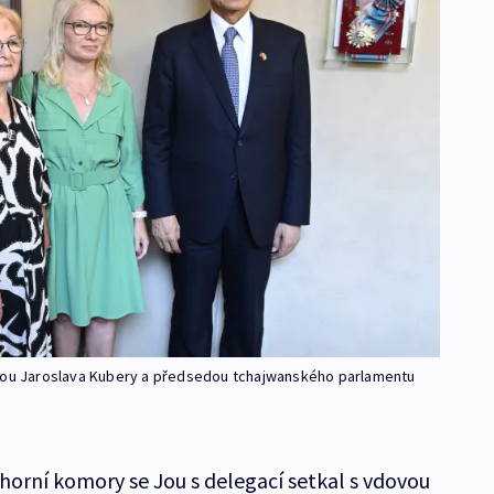
inou Jaroslava Kubery a předsedou tchajwanského parlamentu
orní komory se Jou s delegací setkal s vdovou