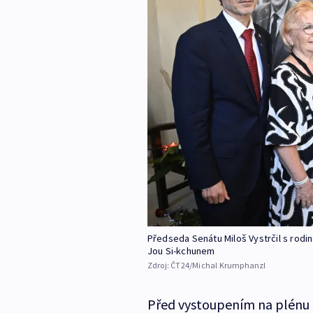
Předseda Senátu Miloš Vystrčil s rod
Jou Si-kchunem
Zdroj:
ČT24/Michal Krumphanzl
Před vystoupením na plénu h