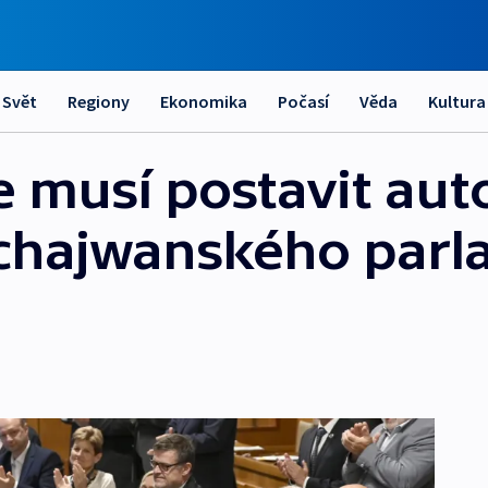
Svět
Regiony
Ekonomika
Počasí
Věda
Kultura
 musí postavit aut
 tchajwanského par