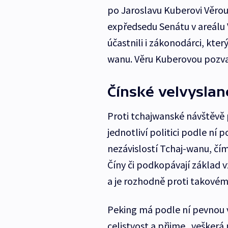
po Jaroslavu Kuberovi Věrou a
expředsedu Senátu v areálu 
účastnili i zákonodárci, kt
wanu. Věru Kuberovou pozva
Čínské velvyslane
Proti tchajwanské návštěvě 
jednotliví politici podle ní po
nezávislostí Tchaj-wanu, čím
Číny či podkopávají základ 
a je rozhodně proti takovém
Peking má podle ní pevnou vů
celistvost a přijme „vešker