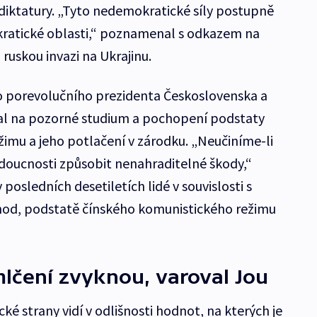
 diktatury. „Tyto nedemokratické síly postupně
ratické oblasti,“ poznamenal s odkazem na
uskou invazi na Ukrajinu.
o porevolučního prezidenta Československa a
al na pozorné studium a pochopení podstaty
imu a jeho potlačení v zárodku. „Neučiníme-li
udoucnosti způsobit nenahraditelné škody,“
posledních desetiletích lidé v souvislosti s
chod, podstatě čínského komunistického režimu
 mlčení zvyknou, varoval Jou
é strany vidí v odlišnosti hodnot, na kterých je