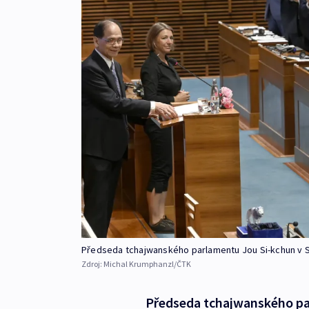
Předseda tchajwanského parlamentu Jou Si-kchun v 
Zdroj:
Michal Krumphanzl/ČTK
Předseda tchajwanského pa