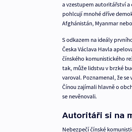
a vzestupem autoritářství a
pohlcují mnohé dříve demok
Afghánistán, Myanmar nebo r
S odkazem na ideály prvníh
Česka Václava Havla apelov
čínského komunistického rež
tak, může lidstvu v brzké b
varoval. Poznamenal, že se v 
Čínou zajímali hlavně o ob
se nevěnovali.
Autoritáři si na
Nebezpečí čínské komunistick