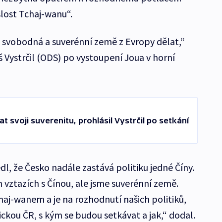
slost Tchaj-wanu“.
a svobodná a suverénní země z Evropy dělat,“
 Vystrčil (ODS) po vystoupení Joua v horní
 svoji suverenitu, prohlásil Vystrčil po setkání
dl, že Česko nadále zastává politiku jedné Číny.
ztazích s Čínou, ale jsme suverénní země.
aj-wanem a je na rozhodnutí našich politiků,
ckou ČR, s kým se budou setkávat a jak,“ dodal.