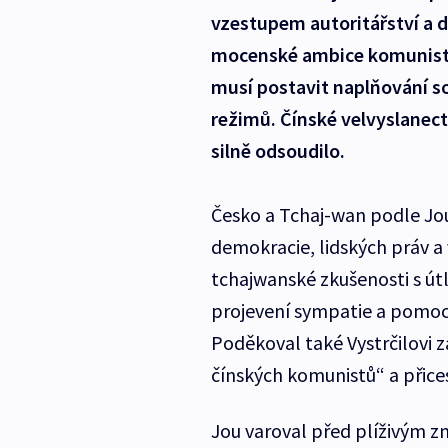
vzestupem autoritářství a 
mocenské ambice komunisti
musí postavit naplňování s
režimů. Čínské velvyslanec
silně odsoudilo.
Česko a Tchaj-wan podle Jou
demokracie, lidských práv a 
tchajwanské zkušenosti s útl
projevení sympatie a pomoci 
Poděkoval také Vystrčilovi z
čínských komunistů“ a přice
Jou varoval před plíživým 