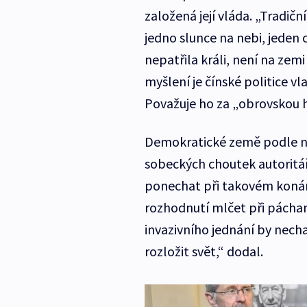
založená její vláda. „Tradičn
jedno slunce na nebi, jeden 
nepatřila králi, není na zemi
myšlení je čínské politice vla
Považuje ho za „obrovskou hr
Demokratické země podle ně
sobeckých choutek autoritář
ponechat při takovém konání.
rozhodnutí mlčet při páchan
invazivního jednání by nech
rozložit svět,“ dodal.