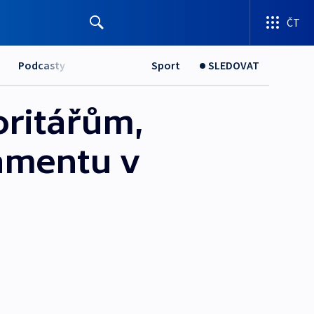
ČT
Podcasty
Sport
SLEDOVAT
oritářům,
lamentu v