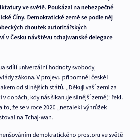
diktatury ve světě. Poukázal na nebezpečné
cké Číny. Demokratické země se podle něj
obeckých choutek autoritářských
tví v Česku návštěvu tchajwanské delegace
a sdílí univerzální hodnoty svobody,
vlády zákona. V projevu připomněl české i
akem od silnějších států. „Děkuji vaší zemi za
v dobách, kdy nás šikanuje silnější země,“ řekl.
a to, že se v roce 2020 „nezalekl výhrůžek
stoval na Tchaj-wan.
zmenšováním demokratického prostoru ve světě