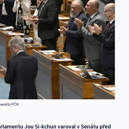
Senátu PČR
rlamentu Jou Si-kchun varoval v Senátu před