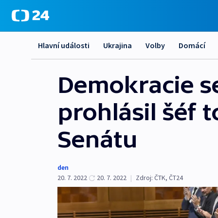
Hlavní události
Ukrajina
Volby
Domácí
Demokracie se
prohlásil šéf
Senátu
den
20. 7. 2022
20. 7. 2022
|
Zdroj:
ČTK
,
ČT24