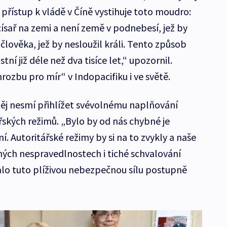
í přístup k vládě v Číně vystihuje toto moudro:
císař na zemi a není země v podnebesí, jež by
 člověka, jež by nesloužil králi. Tento způsob
stní již déle než dva tisíce let,“ upozornil.
ozbu pro mír“ v Indopacifiku i ve světě.
j nesmí přihlížet svévolnému naplňování
ských režimů. „Bylo by od nás chybné je
 Autoritářské režimy by si na to zvykly a naše
ých nespravedlnostech i tiché schvalování
alo tuto plíživou nebezpečnou sílu postupně