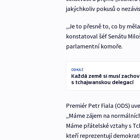
jakýchkoliv pokusů o nezávi
„Je to přesně to, co by měl
konstatoval šéf Senátu Miloš
parlamentní komoře.
ODKAZ
Každá země si musí zachovat
s tchajwanskou delegací
Premiér Petr Fiala (ODS) uve
„Máme zájem na normálních v
Máme přátelské vztahy s Tch
kteří reprezentují demokrati