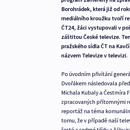
Borohrádek, která již od rok
mediálního kroužku tvoří r
ČT24, žáci vystupovali v poř
záštitou České televize. Te
pražského sídla ČT na Kavčíc
názvem Televize v televizi.
Po úvodním přivítání gener
Dvořákem následovala předn
Michala Kubaly a Čestmíra F
zpracovaných přítomnými re
reportáž na téma komunální 
tomu, že v případě naší tele
šesté a sedmé třídy a žáky 