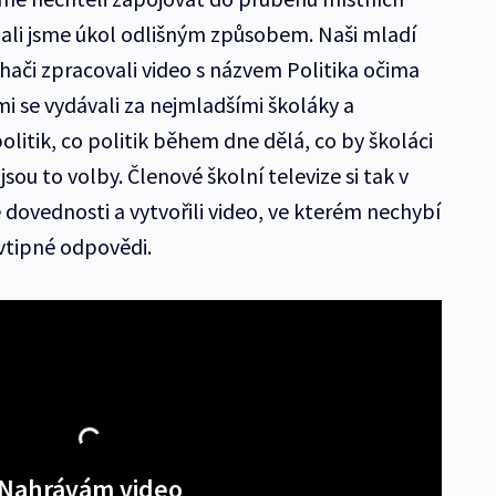
ojali jsme úkol odlišným způsobem. Naši mladí
hači zpracovali video s názvem Politika očima
i se vydávali za nejmladšími školáky a
 politik, co politik během dne dělá, co by školáci
jsou to volby. Členové školní televize si tak v
é dovednosti a vytvořili video, ve kterém nechybí
 vtipné odpovědi.
Nahrávám video