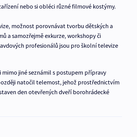
 zařízení nebo si obléci různé filmové kostýmy.
vize, možnost porovnávat tvorbu dětských a
mů a samozřejmě exkurze, workshopy či
dových profesionálů jsou pro školní televize
i mimo jiné seznámil s postupem přípravy
později natočil telemost, jehož prostřednictvím
dstaven den otevřených dveří borohrádecké