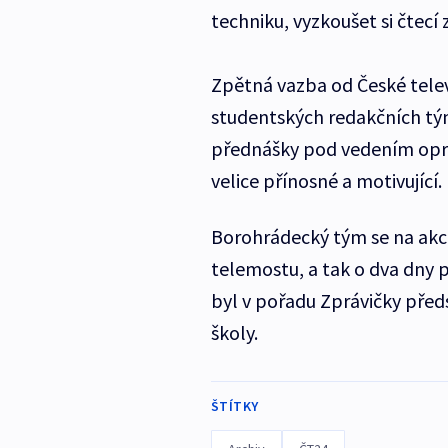
techniku, vyzkoušet si čtecí
Zpětná vazba od České tele
studentských redakčních tý
přednášky pod vedením oprav
velice přínosné a motivující.
Borohrádecký tým se na akc
telemostu, a tak o dva dny 
byl v pořadu Zprávičky pře
školy.
ŠTÍTKY