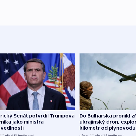
rický Senát potvrdil Trumpova
Do Bulharska pronikl z
níka jako ministra
ukrajinský dron, explo
avedlnosti
kilometr od plynovodu
před 13
hodinami
včera
před 14
hodinami