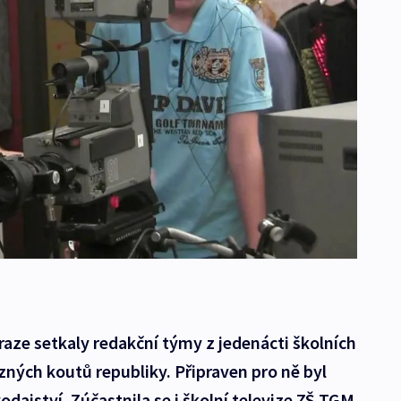
raze setkaly redakční týmy z jedenácti školních
ůzných koutů republiky. Připraven pro ně byl
ajství. Zúčastnila se i školní televize ZŠ TGM