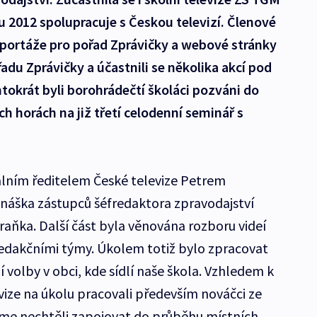
u 2012 spolupracuje s Českou televizí. Členové
eportáže pro pořad Zprávičky a webové stránky
adu Zprávičky a účastnili se několika akcí pod
ntokrát byli borohrádečtí školáci pozváni do
h horách na již třetí celodenní seminář s
álním ředitelem České televize Petrem
áška zástupců šéfredaktora zpravodajství
raňka. Další část byla věnována rozboru videí
dakčními týmy. Úkolem totiž bylo zpracovat
volby v obci, kde sídlí naše škola. Vzhledem k
vize na úkolu pracovali především nováčci ze
jsme nechtěli zapojovat do průběhu místních