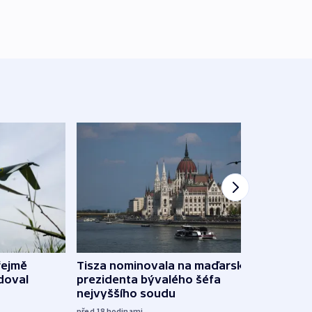
řejmě
Tisza nominovala na maďarského
Ruský
doval
prezidenta bývalého šéfa
čtyři 
nejvyššího soudu
včera
před 18
hodinami