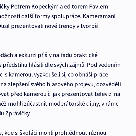
ičky Petrem Kopeckým a editorem Pavlem
 možnosti další formy spolupráce. Kameramani
sil prezentovali nové trendy v tvorbě
dách a exkurzi přišly na řadu praktické
v předstihu hlásili dle svých zájmů. Pod vedením
ci s kamerou, vyzkoušeli si, co obnáší práce
li na zlepšení svého hlasového projevu, dozvěděli
vat před kamerou či jak prezentovat televizi na
ovněž mohli zúčastnit moderátorské dílny, v rámci
du Zprávičky.
, kde si školáci mohli prohlédnout různou