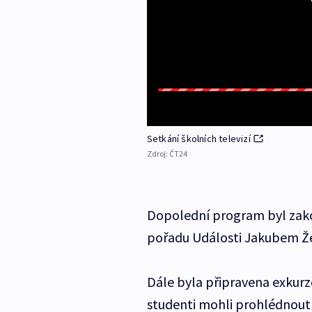
Setkání školních televizí
Zdroj:
ČT24
Dopolední program byl za
pořadu Události Jakubem Ž
Dále byla připravena exkurze
studenti mohli prohlédnout n