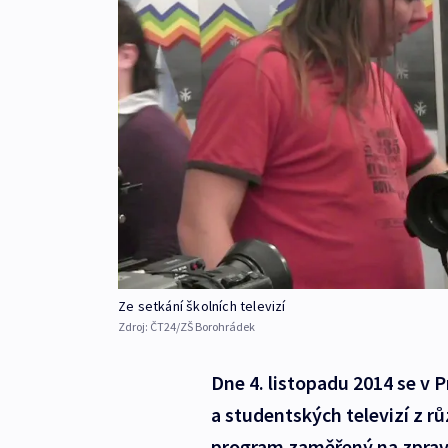
Ze setkání školních televizí
Zdroj:
ČT24/ZŠ Borohrádek
Dne 4. listopadu 2014 se v P
a studentských televizí z r
program zaměřený na zpravod