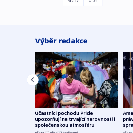
Archiv
ČT24
Výběr redakce
Účastníci pochodu Pride
Ame
upozorňují na trvající nerovnosti i
práv
společenskou atmosféru
spr
včera
před 12
hodinami
včera