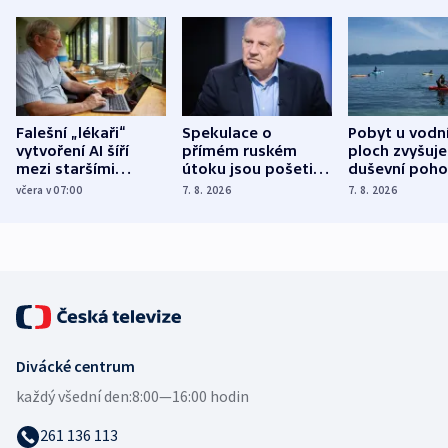
Falešní „lékaři“
Spekulace o
Pobyt u vodn
vytvoření AI šíří
přímém ruském
ploch zvyšuje
mezi staršími
útoku jsou pošetilé,
duševní poho
Poláky nebezpečné
míní estonský
ukázala
včera v 07:00
7. 8. 2026
7. 8. 2026
zdravotní rady
bezpečnostní
mezinárodní 
expert
Divácké centrum
každý všední den:
8:00—16:00 hodin
261 136 113