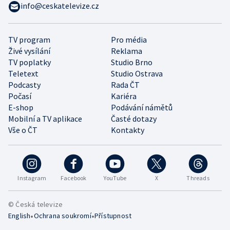
info@ceskatelevize.cz
TV program
Pro média
Živé vysílání
Reklama
TV poplatky
Studio Brno
Teletext
Studio Ostrava
Podcasty
Rada ČT
Počasí
Kariéra
E-shop
Podávání námětů
Mobilní a TV aplikace
Časté dotazy
Vše o ČT
Kontakty
Instagram
Facebook
YouTube
X
Threads
© Česká televize
•
•
English
Ochrana soukromí
Přístupnost