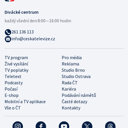
Divácké centrum
každý všední den:
8:00—16:00 hodin
261 136 113
info@ceskatelevize.cz
TV program
Pro média
Živé vysílání
Reklama
TV poplatky
Studio Brno
Teletext
Studio Ostrava
Podcasty
Rada ČT
Počasí
Kariéra
E-shop
Podávání námětů
Mobilní a TV aplikace
Časté dotazy
Vše o ČT
Kontakty