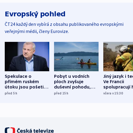
Evropský pohled
ČT24 každý den vybírá z obsahu publikovaného evropskými
veřejnými médii, členy Eurovize.
Spekulace o
Pobyt u vodních
Jiný jazyk i t
přímém ruském
ploch zvyšuje
Ve Francii
útoku jsou pošetilé,
duševní pohodu,
spolupracují h
míní estonský
ukázala
různých zemí
před 5
h
před 15
h
včera v 15:30
bezpečnostní
mezinárodní studie
expert