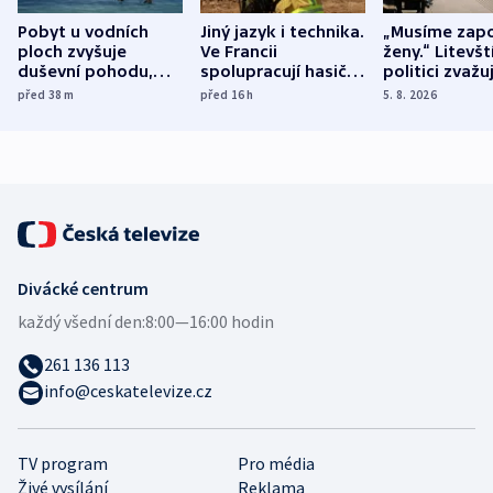
Pobyt u vodních
Jiný jazyk i technika.
„Musíme zapo
ploch zvyšuje
Ve Francii
ženy.“ Litevšt
duševní pohodu,
spolupracují hasiči z
politici zvažuj
ukázala
různých zemí
dohodu o
před 38
m
před 16
h
5. 8. 2026
mezinárodní studie
demografii
Divácké centrum
každý všední den:
8:00—16:00 hodin
261 136 113
info@ceskatelevize.cz
TV program
Pro média
Živé vysílání
Reklama